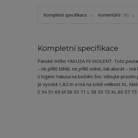
Kompletní specifikace
Komentáře
0
Kompletní specifikace
Pánské tričko YAKUZA FS VIOLENT. Toto poutavé
– ne příliš štíhlé, ne příliš volné, tak akorát – 
s logem Yakuza na bočním švu. Věnujte prosím p
je vysoká 1,82 m a má na sobě velikost XL. Mat
S 54 51 69 M 56 53 71 L 58 55 73 XL 60 57 7