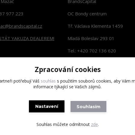
n Mazač
BrandsCapital
37 977 223
OC Bondy centrum
zac@brandscapital.cz
Tř. Václava Klementa 1459
 STÁT YAKUZA DEALEREM!
Mladá Boleslav 293 01
Tel.: +420 702 136 620
KONTAKTY NA PRODEJNY
Zpracování cookies
rtneři potřebují Váš
souhlas
s použitím souborů cookies, aby Vám m
informace týkající se Vašich zájmů.
Copyright 2020 BrandsCapital s.r.o.
Nastavení
Souhlasím
Souhlas můžete odmítnout
zde
.