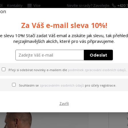
ží
Kontakty
Více
Nevíte si rady? Zavolejte.
+420 7
Za Váš e-mail sleva 10%!
Hleda
te slevu 10%! Stačí zadat Váš email a ziskáte jak slevu, tak přehled
nejzajímavějších akcích, které pro vás připravujeme.
ĚTSKÉ
DOPLŇKY
DÁRKOVÉ POUKAZY
Odeslat
ičko Violent Regular T-Shirt black 6XL
Přeji si odebírat novinky e-mailem dle
podmínek zpracování osobních údajů
.
 Violent Regular T-Shirt bla
Souhlasím se
zpracováním osobních údajů
pro účely registrace.
Zavřít