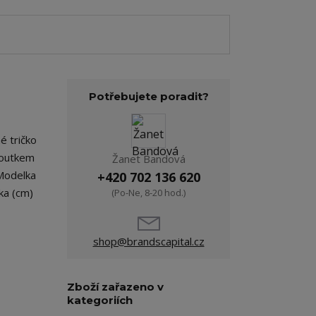
Potřebujete poradit?
é tričko
 poutkem
Žanet Bandová
 Modelka
+420 702 136 620
ka (cm)
(Po-Ne, 8-20 hod.)
shop@brandscapital.cz
Zboží zařazeno v
kategoriích