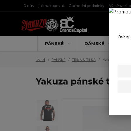
O nás
Jak nakupovat
Obchodní podmínky
Výměna zbo
Získej
PÁNSKÉ
DÁMSKÉ
D
Úvod
PÁNSKÉ
TRIKA & TÍLKA
Yakuza pánské tr
Yakuza pánské tričko