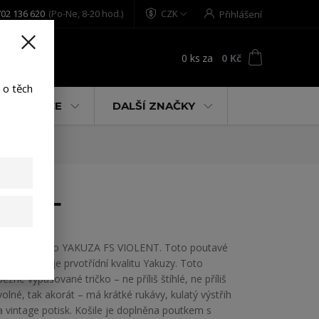
02 136 620
(Po-Ne, 8-20 hod.)
CZK
Přihlášení
0
ks
za
0 Kč
t
 o těch
% AKCE
DALŠÍ ZNAČKY
ck 6XL
Pánské tričko YAKUZA FS VIOLENT. Toto poutavé
tričko ukazuje prvotřídní kvalitu Yakuzy. Toto
běžné vypasované tričko – ne příliš štíhlé, ne příliš
volné, tak akorát – má krátké rukávy, kulatý výstřih
a vintage potisk. Košile je doplněna poutkem s