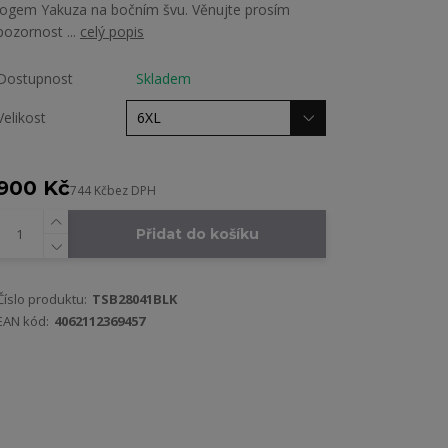
logem Yakuza na bočním švu. Věnujte prosím
pozornost ...
celý popis
Dostupnost
Skladem
Velikost
900 Kč
744 Kč
bez DPH
Přidat do košíku
Číslo produktu:
TSB28041BLK
EAN kód:
4062112369457