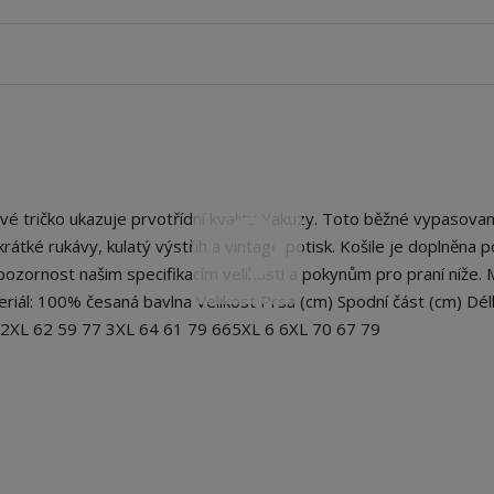
 tričko ukazuje prvotřídní kvalitu Yakuzy. Toto běžné vypasovan
má krátké rukávy, kulatý výstřih a vintage potisk. Košile je doplněna
ozornost našim specifikacím velikosti a pokynům pro praní níže.
eriál: 100% česaná bavlna Velikost Prsa (cm) Spodní část (cm) Dél
5 2XL 62 59 77 3XL 64 61 79 665XL 6 6XL 70 67 79