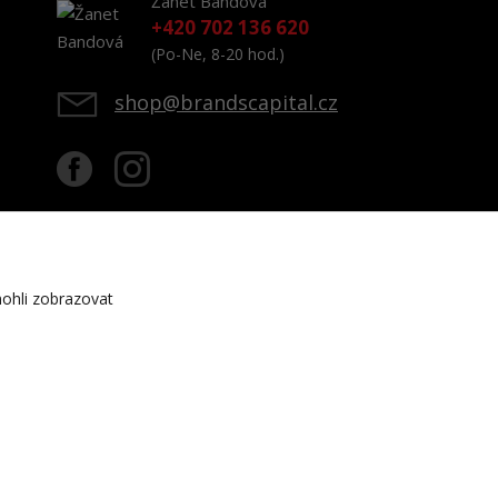
Žanet Bandová
+420 702 136 620
(Po-Ne, 8-20 hod.)
shop@brandscapital.cz
ohli zobrazovat