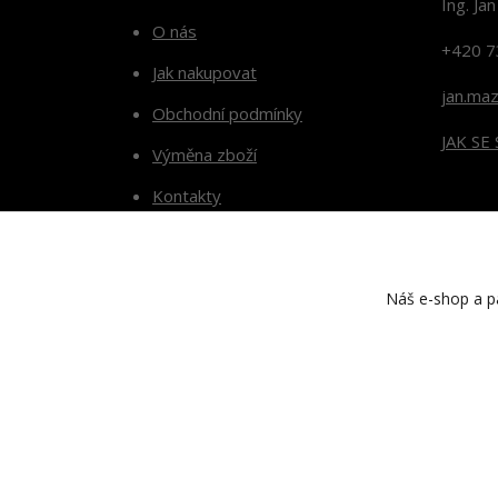
Ing. Ja
O nás
+420 7
Jak nakupovat
jan.ma
Obchodní podmínky
JAK SE
Výměna zboží
Kontakty
Blog
Náš e-shop a pa