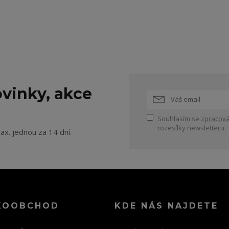
vinky, akce
Souhlasím se
zpracová
rozesílky newsletteru.
ax. jednou za 14 dní.
KOOBCHOD
KDE NÁS NAJDETE