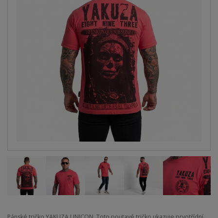
Pánské tričko YAKUZA UNICON. Toto poutavé tričko ukazuje prvotřídní