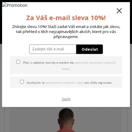
+420 702 136 620
(Po-Ne, 8-20 hod.)
CZK
0
Za Váš e-mail sleva 10%!
0 Kč
Získejte slevu 10%! Stačí zadat Váš email a ziskáte jak slevu,
tak přehled o těch nejzajímavějších akcích, které pro vás
Menu
připravujeme.
Úvod
PÁNSKÉ
TRIKA & TÍLKA
Yakuza pánské tričko Unicon Regular T-
Odeslat
Shirt geranium L
Přeji si odebírat novinky e-mailem dle
podmínek zpracování osobních
údajů
.
Yakuza pánské tričko Unicon
Regular T-Shirt geranium L
Souhlasím se
zpracováním osobních údajů
pro účely registrace.
Zavřít