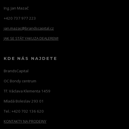
Ing. Jan Mazač
+420 737 977 223
jan.mazac@brandscapital.cz
JAK SE STÁT YAKUZA DEALEREM!
KDE NÁS NAJDETE
BrandsCapital
OC Bondy centrum
Tř. Václava Klementa 1459
Mladá Boleslav 293 01
Tel.: +420 702 136 620
KONTAKTY NA PRODEJNY