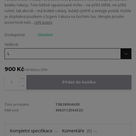
kvalitu Yakuzy. Toto běžné vypasované tričko – ne příliš štíhlé, ne příliš
volné, tak akorát – má krátké rukávy, kulatý výstřih a vintage potisk. Košile
je doplněna poutkem s logem Yakuza na bočním švu. Věnujte prosím
pozornost naši...
celý popis
Dostupnost
Skladem
Velikost
900 Kč
744 Kč
bez DPH
Přidat do košíku
Číslo produktu:
TSB28004GER
EAN kód:
4062112364322
Kompletní specifikace
Komentáře
0