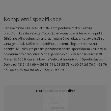
Kompletní specifikace
Pánské tričko YAKUZA UNICON. Toto poutavé tričko ukazuje
prvotřídní kvalitu Yakuzy. Toto běžné vypasované tričko – ne příliš
štíhlé, ne příliš volné, tak akorát – má krátké rukávy, kulatý výstřih a
vintage potisk. Košile je doplněna poutkem s logem Yakuza na
bočním švu. Věnujte prosím pozornost našim specifikacím velikostí a
pokynům pro praní níže. Model je vysoký 1,82 m a nosí velikost XL.
Materiál: 100% česaná bavlna Velikost hrudník (cm) Spodní část (cm)
Délka (cm) S 54 51 69 M 56 53 71 L 58 55 73 XL 60 57 26 76 74 61 79
4XL 66 63 79 5XL 68 65 79 6XL 70 67 79
Potřebujete poradit?