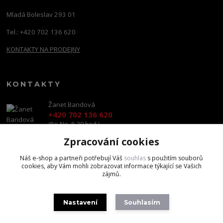
Mladá Boleslav 293 01
Tel.: +420 702 136 620
KONTAKTY NA PRODEJNY
KONTAKTY
Žanet Bandová
+420 702 136 620
(Po-Ne, 8-20 hod.)
Zpracování cookies
shop@brandscapital.cz
Náš e-shop a partneři potřebují Váš
souhlas
s použitím souborů
cookies, aby Vám mohli zobrazovat informace týkající se Vašich
zájmů.
Nastavení
Souhlasím
Copyright 2020 BrandsCapital s.r.o.