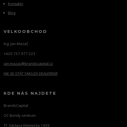
Kontakty
Blog
VELKOOBCHOD
Ing. Jan Mazač
+420 737 977 223
jan.mazac@brandscapital.cz
JAK SE STÁT YAKUZA DEALEREM!
KDE NÁS NAJDETE
BrandsCapital
OC Bondy centrum
Tř. Václava Klementa 1459