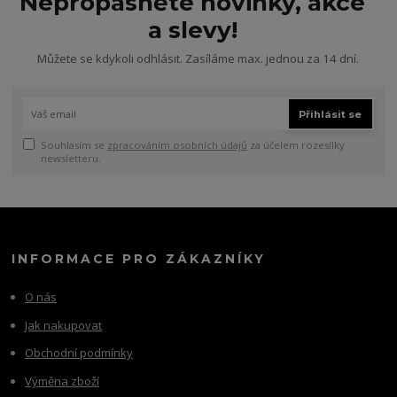
Nepropásněte novinky, akce
a slevy!
Můžete se kdykoli odhlásit. Zasíláme max. jednou za 14 dní.
Přihlásit se
Souhlasím se
zpracováním osobních údajů
za účelem rozesílky
newsletteru.
INFORMACE PRO ZÁKAZNÍKY
O nás
Jak nakupovat
Obchodní podmínky
Výměna zboží