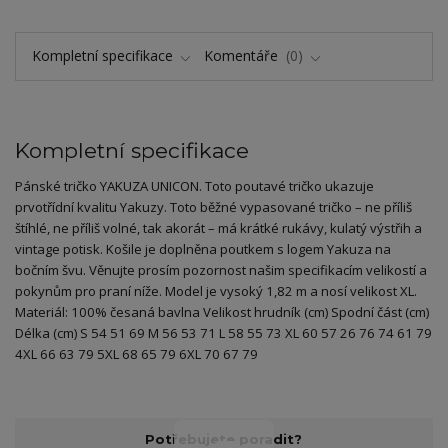
Kompletní specifikace
Komentáře
0
Kompletní specifikace
Pánské tričko YAKUZA UNICON. Toto poutavé tričko ukazuje
prvotřídní kvalitu Yakuzy. Toto běžné vypasované tričko – ne příliš
štíhlé, ne příliš volné, tak akorát – má krátké rukávy, kulatý výstřih a
vintage potisk. Košile je doplněna poutkem s logem Yakuza na
bočním švu. Věnujte prosím pozornost našim specifikacím velikostí a
pokynům pro praní níže. Model je vysoký 1,82 m a nosí velikost XL.
Materiál: 100% česaná bavlna Velikost hrudník (cm) Spodní část (cm)
Délka (cm) S 54 51 69 M 56 53 71 L 58 55 73 XL 60 57 26 76 74 61 79
4XL 66 63 79 5XL 68 65 79 6XL 70 67 79
Potřebujete poradit?