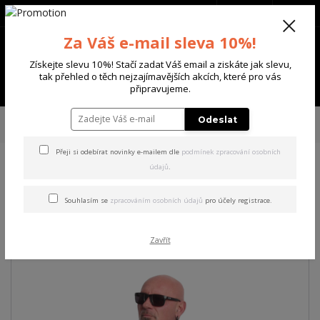
+420 702 136 620
(Po-Ne, 8-20 hod.)
CZK
0
Za Váš e-mail sleva 10%!
0 Kč
Získejte slevu 10%! Stačí zadat Váš email a ziskáte jak slevu,
tak přehled o těch nejzajímavějších akcích, které pro vás
Menu
připravujeme.
Úvod
PÁNSKÉ
TRIKA & TÍLKA
Yakuza pánské tričko Unicon Regular T-
Odeslat
Shirt black 5XL
Přeji si odebírat novinky e-mailem dle
podmínek zpracování osobních
údajů
.
Yakuza pánské tričko Unicon
Regular T-Shirt black 5XL
Souhlasím se
zpracováním osobních údajů
pro účely registrace.
Akce
Zavřít