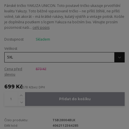
Pánské tričko YAKUZA UNICON. Toto poutavé tričko ukazuje prvotřídní
kvalitu Yakuzy. Toto běžné vypasované tričko – ne příliš štíhlé, ne příliš
volné, tak akorát – má krátké rukávy, kulatý výstřih a vintage potisk. Košile
je doplněna poutkem s logem Yakuza na bočním švu. Věnujte prosím
pozornost naši...
celý popis
Dostupnost
Skladem
Velikost
Cena před
873 Kč
slevou
699 Kč
578 Kč
bez DPH
Přidat do košíku
Číslo produktu:
TSB28004BLK
EAN kód:
4062112364285