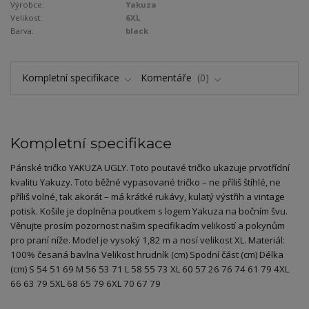
Výrobce:
Yakuza
Velikost:
6XL
Barva:
black
Kompletní specifikace
Komentáře
0
Kompletní specifikace
Pánské tričko YAKUZA UGLY. Toto poutavé tričko ukazuje prvotřídní
kvalitu Yakuzy. Toto běžné vypasované tričko – ne příliš štíhlé, ne
příliš volné, tak akorát – má krátké rukávy, kulatý výstřih a vintage
potisk. Košile je doplněna poutkem s logem Yakuza na bočním švu.
Věnujte prosím pozornost našim specifikacím velikostí a pokynům
pro praní níže. Model je vysoký 1,82 m a nosí velikost XL. Materiál:
100% česaná bavlna Velikost hrudník (cm) Spodní část (cm) Délka
(cm) S 54 51 69 M 56 53 71 L 58 55 73 XL 60 57 26 76 74 61 79 4XL
66 63 79 5XL 68 65 79 6XL 70 67 79