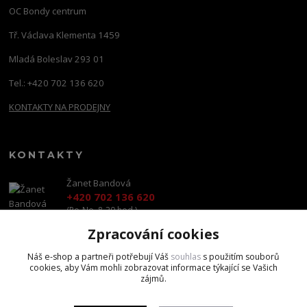
OC Bondy centrum
Tř. Václava Klementa 1459
Mladá Boleslav 293 01
Tel.: +420 702 136 620
KONTAKTY NA PRODEJNY
KONTAKTY
Žanet Bandová
+420 702 136 620
(Po-Ne, 8-20 hod.)
Zpracování cookies
shop@brandscapital.cz
Náš e-shop a partneři potřebují Váš
souhlas
s použitím souborů
cookies, aby Vám mohli zobrazovat informace týkající se Vašich
zájmů.