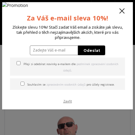
+420 702 136 620
(Po-Ne, 8-20 hod.)
CZK
0
Za Váš e-mail sleva 10%!
0 Kč
Získejte slevu 10%! Stačí zadat Váš email a ziskáte jak slevu,
tak přehled o těch nejzajímavějších akcích, které pro vás
Menu
připravujeme.
Úvod
PÁNSKÉ
TRIKA & TÍLKA
Yakuza pánské tričko Ugly Regular T-
Odeslat
Shirt
Přeji si odebírat novinky e-mailem dle
podmínek zpracování osobních
údajů
.
Yakuza pánské tričko Ugly
Regular T-Shirt
Souhlasím se
zpracováním osobních údajů
pro účely registrace.
Akce
Zavřít