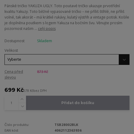
Pánské tričko YAKUZA UGLY. Toto poutavé tričko ukazuje prvotřídní
kvalitu Yakuzy. Toto běžné vypasované tričko – ne příliš štíhlé, ne příliš
volné, tak akorát – má krátké rukávy, kulatý výstřih a vintage potisk. Košile
je doplněna poutkem s logem Yakuza na bočním švu. Věnujte prosím
pozornost našim ...
celý popis
Dostupnost
Skladem
Velikost
Cena před
873 Kč
slevou
699 Kč
578 Kč
bez DPH
Přidat do košíku
Číslo produktu:
TSB28002BLK
EAN kód:
4062112363936