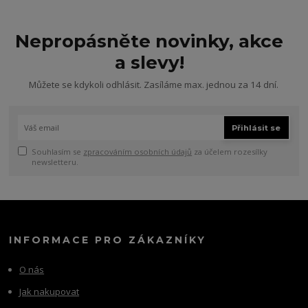
Nepropásněte novinky, akce
a slevy!
Můžete se kdykoli odhlásit. Zasíláme max. jednou za 14 dní.
Přihlásit se
Souhlasím se
zpracováním osobních údajů
za účelem rozesílky
newsletteru.
INFORMACE PRO ZÁKAZNÍKY
O nás
Jak nakupovat