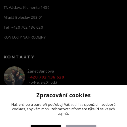
Tř. Václava Klementa 1459
Mladá Boleslav 293 01
Tel.: +420 702 136 620
KONTAKTY NA PRODEJNY
KONTAKTY
Žanet Bandová
+420 702 136 620
(Po-Ne, 8-20 hod.)
Zpracování cookies
shop@brandscapital.cz
Náš e-shop a partneři potřebují Váš
souhlas
s použitím souborů
cookies, aby Vám mohli zobrazovat informace týkající se Vašich
zájmů.