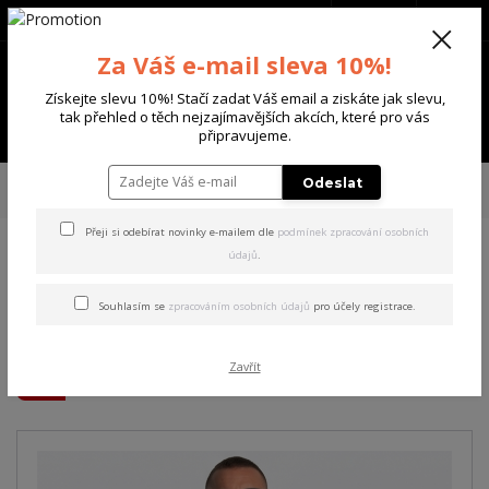
+420 702 136 620
(Po-Ne, 8-20 hod.)
CZK
0
Za Váš e-mail sleva 10%!
0 Kč
Získejte slevu 10%! Stačí zadat Váš email a ziskáte jak slevu,
tak přehled o těch nejzajímavějších akcích, které pro vás
Menu
připravujeme.
Úvod
PÁNSKÉ
TRIKA & TÍLKA
Yakuza pánské tričko Ugly Regular T-
Odeslat
Shirt french/vanilla S
Přeji si odebírat novinky e-mailem dle
podmínek zpracování osobních
údajů
.
Yakuza pánské tričko Ugly
Regular T-Shirt french/vanilla
Souhlasím se
zpracováním osobních údajů
pro účely registrace.
S
Zavřít
Akce