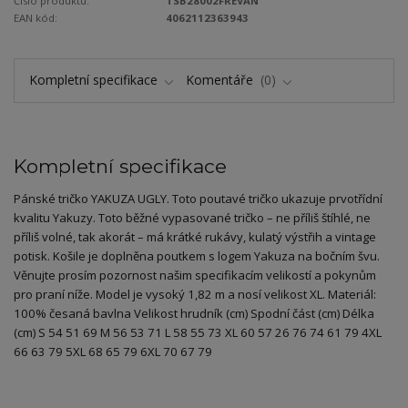
Číslo produktu:
TSB28002FREVAN
EAN kód:
4062112363943
Kompletní specifikace
Komentáře
0
Kompletní specifikace
Pánské tričko YAKUZA UGLY. Toto poutavé tričko ukazuje prvotřídní
kvalitu Yakuzy. Toto běžné vypasované tričko – ne příliš štíhlé, ne
příliš volné, tak akorát – má krátké rukávy, kulatý výstřih a vintage
potisk. Košile je doplněna poutkem s logem Yakuza na bočním švu.
Věnujte prosím pozornost našim specifikacím velikostí a pokynům
pro praní níže. Model je vysoký 1,82 m a nosí velikost XL. Materiál:
100% česaná bavlna Velikost hrudník (cm) Spodní část (cm) Délka
(cm) S 54 51 69 M 56 53 71 L 58 55 73 XL 60 57 26 76 74 61 79 4XL
66 63 79 5XL 68 65 79 6XL 70 67 79