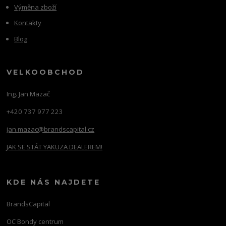
Výměna zboží
Kontakty
Blog
VELKOOBCHOD
Ing. Jan Mazač
+420 737 977 223
jan.mazac@brandscapital.cz
JAK SE STÁT YAKUZA DEALEREM!
KDE NÁS NAJDETE
BrandsCapital
OC Bondy centrum