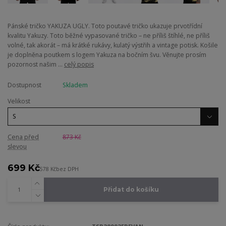
Pánské tričko YAKUZA UGLY. Toto poutavé tričko ukazuje prvotřídní
kvalitu Yakuzy. Toto běžné vypasované tričko – ne příliš štíhlé, ne příliš
volné, tak akorát – má krátké rukávy, kulatý výstřih a vintage potisk. Košile
je doplněna poutkem s logem Yakuza na bočním švu. Věnujte prosím
pozornost našim ...
celý popis
Dostupnost
Skladem
Velikost
Cena před
873 Kč
slevou
699 Kč
578 Kč
bez DPH
Přidat do košíku