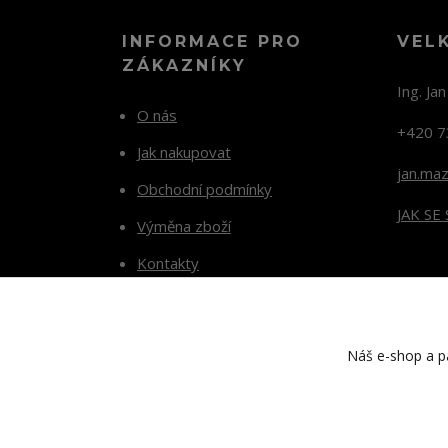
INFORMACE PRO
VEL
ZÁKAZNÍKY
Ing. Ja
O nás
+420 7
Jak nakupovat
jan.ma
Obchodní podmínky
JAK SE
Výměna zboží
Kontakty
Blog
Náš e-shop a pa