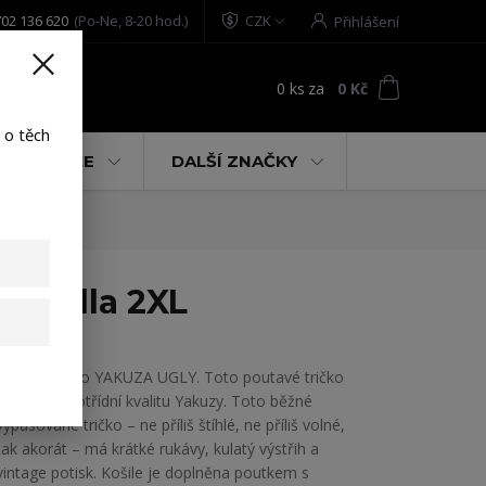
02 136 620
(Po-Ne, 8-20 hod.)
CZK
Přihlášení
0
ks
za
0 Kč
t
 o těch
% AKCE
DALŠÍ ZNAČKY
vanilla 2XL
Pánské tričko YAKUZA UGLY. Toto poutavé tričko
ukazuje prvotřídní kvalitu Yakuzy. Toto běžné
vypasované tričko – ne příliš štíhlé, ne příliš volné,
tak akorát – má krátké rukávy, kulatý výstřih a
vintage potisk. Košile je doplněna poutkem s