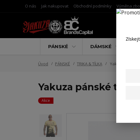
O nás
Jak nakupovat
Obchodní podmínky
Výměna zbo
Získej
PÁNSKÉ
DÁMSKÉ
D
Úvod
PÁNSKÉ
TRIKA & TÍLKA
Yakuza pánské tr
Yakuza pánské tričko
Akce