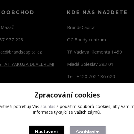
KOOBCHOD
KDE NÁS NAJDETE
n Mazač
BrandsCapital
37 977 223
OC Bondy centrum
zac@brandscapital.cz
Tř. Václava Klementa 1459
 STÁT YAKUZA DEALEREM!
Mladá Boleslav 293 01
Tel.: +420 702 136 620
KONTAKTY NA PRODEJNY
Zpracování cookies
rtneři potřebují Váš
souhlas
s použitím souborů cookies, aby Vám m
informace týkající se Vašich zájmů.
Copyright 2020 BrandsCapital s.r.o.
Nastavení
Souhlasím