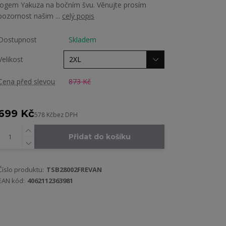
logem Yakuza na bočním švu. Věnujte prosím
pozornost našim ...
celý popis
Dostupnost
Skladem
Velikost
Cena před slevou
873 Kč
699 Kč
578 Kč
bez DPH
Přidat do košíku
Číslo produktu:
TSB28002FREVAN
EAN kód:
4062112363981