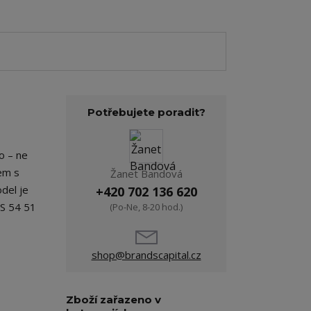
Potřebujete poradit?
o – ne
kem s
Žanet Bandová
del je
+420 702 136 620
 S 54 51
(Po-Ne, 8-20 hod.)
shop@brandscapital.cz
Zboží zařazeno v