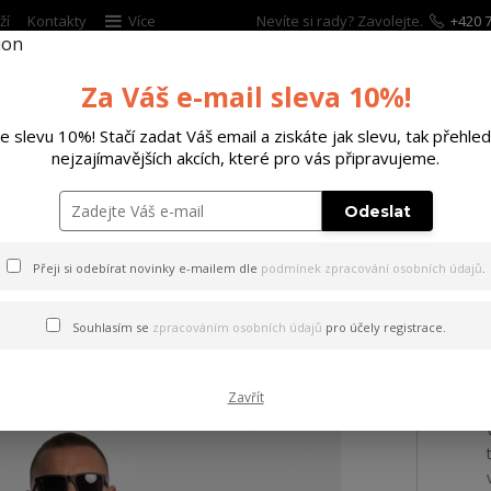
ží
Kontakty
Více
Nevíte si rady? Zavolejte.
+420 7
Za Váš e-mail sleva 10%!
Hleda
te slevu 10%! Stačí zadat Váš email a ziskáte jak slevu, tak přehled
nejzajímavějších akcích, které pro vás připravujeme.
ĚTSKÉ
DOPLŇKY
DÁRKOVÉ POUKAZY
Odeslat
ičko Ugly Regular T-Shirt french/vanilla 2XL
Přeji si odebírat novinky e-mailem dle
podmínek zpracování osobních údajů
.
 Ugly Regular T-Shirt french/
Souhlasím se
zpracováním osobních údajů
pro účely registrace.
Zavřít