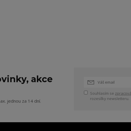
vinky, akce
Souhlasím se
zpracová
rozesílky newsletteru.
ax. jednou za 14 dní.