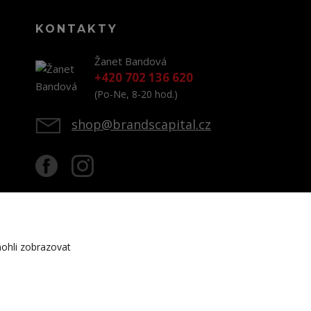
KONTAKTY
Žanet Bandová
+420 702 136 620
(Po-Ne, 8-20 hod.)
shop@brandscapital.cz
ohli zobrazovat