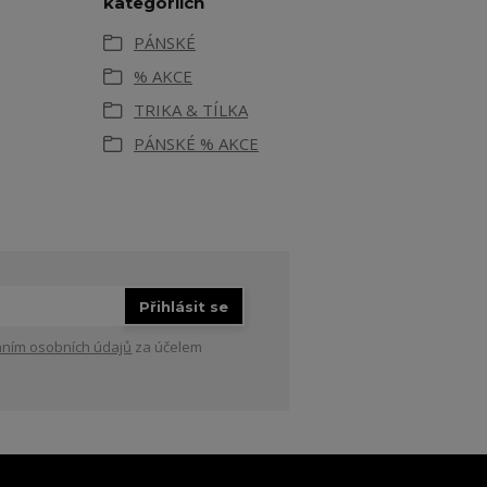
kategoriích
PÁNSKÉ
% AKCE
TRIKA & TÍLKA
PÁNSKÉ % AKCE
Přihlásit se
ním osobních údajů
za účelem