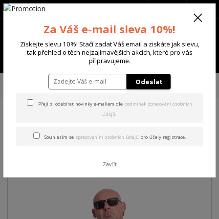
+420 702 136 620
(Po-Ne, 8-20 hod.)
CZK
0
Za Váš e-mail sleva 10%!
0 Kč
Získejte slevu 10%! Stačí zadat Váš email a ziskáte jak slevu,
tak přehled o těch nejzajímavějších akcích, které pro vás
Menu
připravujeme.
Úvod
PÁNSKÉ
TRIKA & TÍLKA
Yakuza pánské tričko Ugly Regular T-
Odeslat
Shirt black 6XL
Přeji si odebírat novinky e-mailem dle
podmínek zpracování osobních
údajů
.
Yakuza pánské tričko Ugly
Regular T-Shirt black 6XL
Souhlasím se
zpracováním osobních údajů
pro účely registrace.
Akce
Zavřít