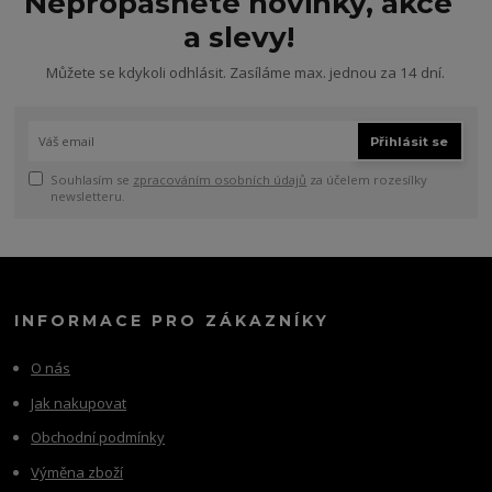
Nepropásněte novinky, akce
a slevy!
Můžete se kdykoli odhlásit. Zasíláme max. jednou za 14 dní.
Přihlásit se
Souhlasím se
zpracováním osobních údajů
za účelem rozesílky
newsletteru.
INFORMACE PRO ZÁKAZNÍKY
O nás
Jak nakupovat
Obchodní podmínky
Výměna zboží