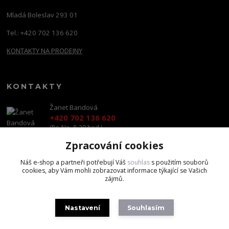
Mladá Boleslav 293 01
Tel.: +420 702 136 620
KONTAKTY NA PRODEJNY
KONTAKTY
Žanet Bandová
+420 702 136 620
(Po-Ne, 8-20 hod.)
Zpracování cookies
shop@brandscapital.cz
Náš e-shop a partneři potřebují Váš
souhlas
s použitím souborů
cookies, aby Vám mohli zobrazovat informace týkající se Vašich
zájmů.
Nastavení
Souhlasím
Copyright 2020 BrandsCapital s.r.o.