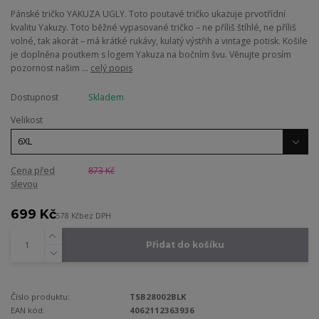
Pánské tričko YAKUZA UGLY. Toto poutavé tričko ukazuje prvotřídní
kvalitu Yakuzy. Toto běžné vypasované tričko – ne příliš štíhlé, ne příliš
volné, tak akorát – má krátké rukávy, kulatý výstřih a vintage potisk. Košile
je doplněna poutkem s logem Yakuza na bočním švu. Věnujte prosím
pozornost našim ...
celý popis
Dostupnost
Skladem
Velikost
Cena před
873 Kč
slevou
699 Kč
578 Kč
bez DPH
Přidat do košíku
Číslo produktu:
TSB28002BLK
EAN kód:
4062112363936