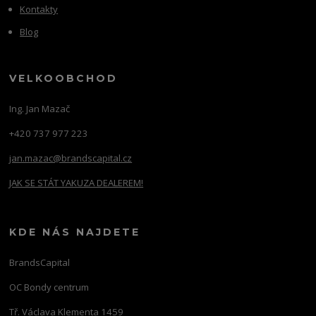
Kontakty
Blog
VELKOOBCHOD
Ing. Jan Mazač
+420 737 977 223
jan.mazac@brandscapital.cz
JAK SE STÁT YAKUZA DEALEREM!
KDE NÁS NAJDETE
BrandsCapital
OC Bondy centrum
Tř. Václava Klementa 1459