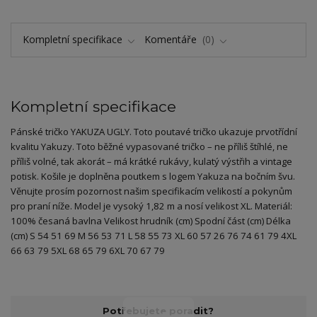
Kompletní specifikace
Komentáře
0
Kompletní specifikace
Pánské tričko YAKUZA UGLY. Toto poutavé tričko ukazuje prvotřídní
kvalitu Yakuzy. Toto běžné vypasované tričko – ne příliš štíhlé, ne
příliš volné, tak akorát – má krátké rukávy, kulatý výstřih a vintage
potisk. Košile je doplněna poutkem s logem Yakuza na bočním švu.
Věnujte prosím pozornost našim specifikacím velikostí a pokynům
pro praní níže. Model je vysoký 1,82 m a nosí velikost XL. Materiál:
100% česaná bavlna Velikost hrudník (cm) Spodní část (cm) Délka
(cm) S 54 51 69 M 56 53 71 L 58 55 73 XL 60 57 26 76 74 61 79 4XL
66 63 79 5XL 68 65 79 6XL 70 67 79
Potřebujete poradit?