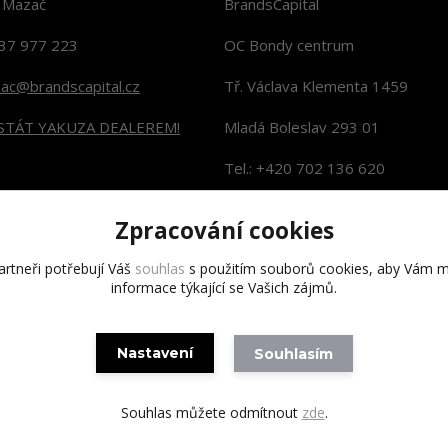
n Mazač
BrandsCapital
37 977 223
OC Bondy centrum
zac@brandscapital.cz
Tř. Václava Klementa 1459
 STÁT YAKUZA DEALEREM!
Mladá Boleslav 293 01
Tel.: +420 702 136 620
KONTAKTY NA PRODEJNY
Zpracování cookies
rtneři potřebují Váš
souhlas
s použitím souborů cookies, aby Vám m
informace týkající se Vašich zájmů.
Copyright 2020 BrandsCapital s.r.o.
Nastavení
Souhlasím
Souhlas můžete odmítnout
zde
.