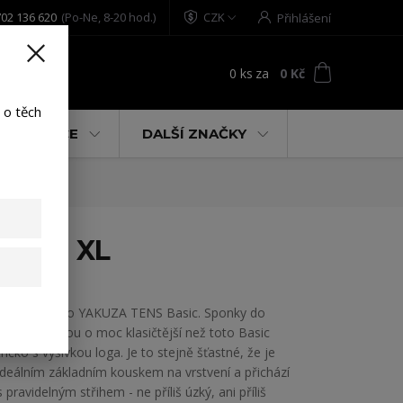
02 136 620
(Po-Ne, 8-20 hod.)
CZK
Přihlášení
0
ks
za
0 Kč
t
 o těch
% AKCE
DALŠÍ ZNAČKY
white XL
Pánské tričko YAKUZA TENS Basic. Sponky do
šatníku nejsou o moc klasičtější než toto Basic
tričko s výšivkou loga. Je to stejně šťastné, že je
ideálním základním kouskem na vrstvení a přichází
s pravidelným střihem - ne příliš úzký, ani příliš