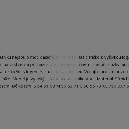
íku nejsou o moc klasičtější než toto Basic tričko s výšivkou loga
na vrstvení a přichází s pravidelným střihem - ne příliš úzký, ani p
na o záložku s logem Yakuza na bočním švu. Věnujte prosím pozor
 níže. Model je vysoký 1,82 m a nosí velikost XL. Materiál: 90 % b
st (cm) Délka (cm) S 54 51 69 M 56 53 71 L 58 55 73 XL 750 3X7 