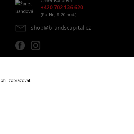
Žanet Bandová
+420 702 136 620
(Po-Ne, 8-20 hod.)
shop@brandscapital.cz
ohli zobrazovat