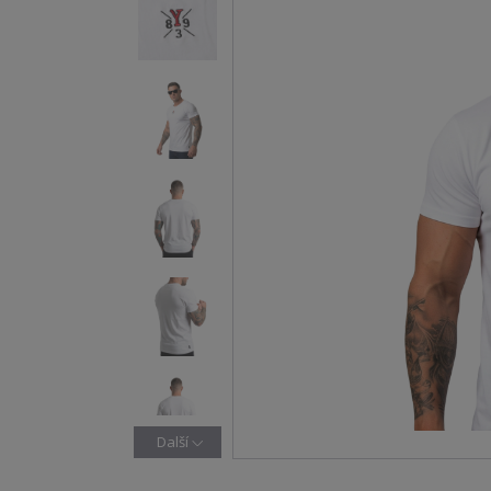
Další