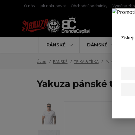
O nás
Jak nakupovat
Obchodní podmínky
Výměna zbo
Získej
PÁNSKÉ
DÁMSKÉ
D
Úvod
PÁNSKÉ
TRIKA & TÍLKA
Yakuza pánské tr
Yakuza pánské tričko