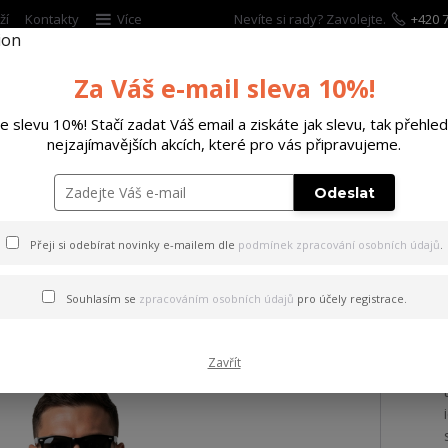
ží
Kontakty
Více
Nevíte si rady? Zavolejte.
+420 7
Za Váš e-mail sleva 10%!
Hleda
te slevu 10%! Stačí zadat Váš email a ziskáte jak slevu, tak přehled
nejzajímavějších akcích, které pro vás připravujeme.
ĚTSKÉ
DOPLŇKY
DÁRKOVÉ POUKAZY
Odeslat
ičko Tens Regular Basic T-Shirt white XL
Přeji si odebírat novinky e-mailem dle
podmínek zpracování osobních údajů
.
 Tens Regular Basic T-Shirt 
Souhlasím se
zpracováním osobních údajů
pro účely registrace.
Zavřít