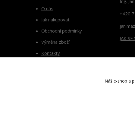
Ing. Ja
O nás
+420 7
Jak nakupovat
jan.ma
Obchodní podmínky
JAK SE
Výměna zboží
Kontakty
Blog
Náš e-shop a pa