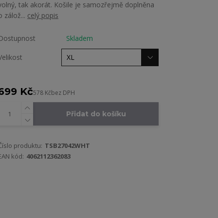
volný, tak akorát. Košile je samozřejmě doplněna
o zálož...
celý popis
Dostupnost
Skladem
Velikost
699 Kč
578 Kč
bez DPH
Přidat do košíku
Číslo produktu:
TSB27042WHT
EAN kód:
4062112362083