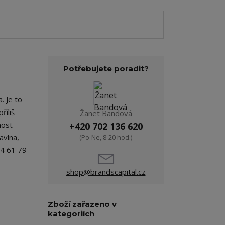
Potřebujete poradit?
. Je to
říliš
Žanet Bandová
nost
+420 702 136 620
avlna,
(Po-Ne, 8-20 hod.)
64 61 79
shop@brandscapital.cz
Zboží zařazeno v
kategoriích