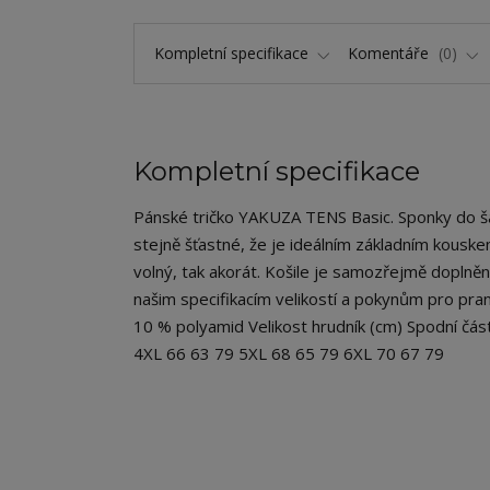
Kompletní specifikace
Komentáře
0
Kompletní specifikace
Pánské tričko YAKUZA TENS Basic. Sponky do šatn
stejně šťastné, že je ideálním základním kouskem 
volný, tak akorát. Košile je samozřejmě doplně
našim specifikacím velikostí a pokynům pro praní
10 % polyamid Velikost hrudník (cm) Spodní čá
4XL 66 63 79 5XL 68 65 79 6XL 70 67 79