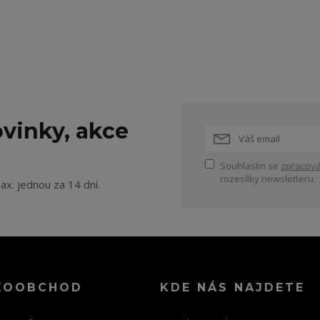
vinky, akce
Souhlasím se
zpracová
rozesílky newsletteru.
ax. jednou za 14 dní.
KOOBCHOD
KDE NÁS NAJDETE