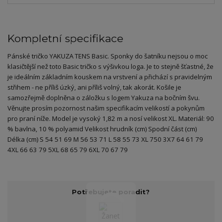
Kompletní specifikace
Pánské tričko YAKUZA TENS Basic. Sponky do šatníku nejsou o moc
klasičtější než toto Basic tričko s výšivkou loga. Je to stejně šťastné, že
je ideálním základním kouskem na vrstvení a přichází s pravidelným
střihem - ne příliš úzký, ani příliš volný, tak akorát. Košile je
samozřejmě doplněna o záložku s logem Yakuza na bočním švu.
Věnujte prosím pozornost našim specifikacím velikostí a pokynům
pro praní níže. Model je vysoký 1,82 m a nosí velikost XL. Materiál: 90
% bavlna, 10 % polyamid Velikost hrudník (cm) Spodní část (cm)
Délka (cm) S 54 51 69 M 56 53 71 L 58 55 73 XL 750 3X7 64 61 79
4XL 66 63 79 5XL 68 65 79 6XL 70 67 79
Potřebujete poradit?