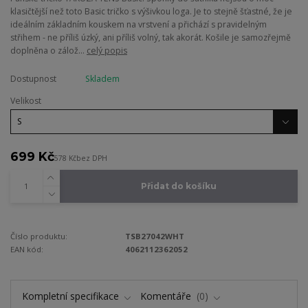
klasičtější než toto Basic tričko s výšivkou loga. Je to stejně šťastné, že je
ideálním základním kouskem na vrstvení a přichází s pravidelným
střihem - ne příliš úzký, ani příliš volný, tak akorát. Košile je samozřejmě
doplněna o zálož...
celý popis
Dostupnost
Skladem
Velikost
699 Kč
578 Kč
bez DPH
Přidat do košíku
Číslo produktu:
TSB27042WHT
EAN kód:
4062112362052
Kompletní specifikace
Komentáře
0