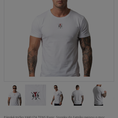
Pánské tričko YAKUZA TENS Basic. Sponky do šatníku nejsou o moc