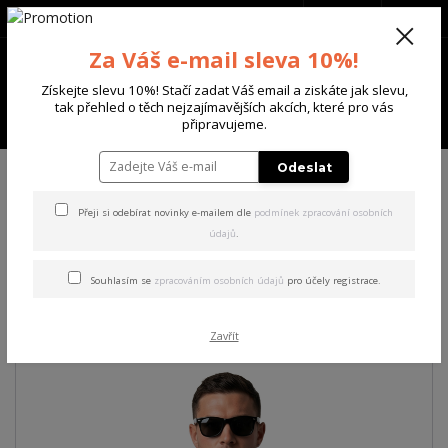
+420 702 136 620
(Po-Ne, 8-20 hod.)
CZK
0
Za Váš e-mail sleva 10%!
0 Kč
Získejte slevu 10%! Stačí zadat Váš email a ziskáte jak slevu,
tak přehled o těch nejzajímavějších akcích, které pro vás
Menu
připravujeme.
Úvod
PÁNSKÉ
TRIKA & TÍLKA
Yakuza pánské tričko Tens Regular
Odeslat
Basic T-Shirt white S
Přeji si odebírat novinky e-mailem dle
podmínek zpracování osobních
údajů
.
Yakuza pánské tričko Tens
Regular Basic T-Shirt white S
Souhlasím se
zpracováním osobních údajů
pro účely registrace.
Zavřít