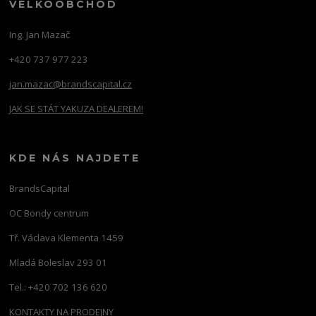
VELKOOBCHOD
Ing. Jan Mazač
+420 737 977 223
jan.mazac@brandscapital.cz
JAK SE STÁT YAKUZA DEALEREM!
KDE NÁS NAJDETE
BrandsCapital
OC Bondy centrum
Tř. Václava Klementa 1459
Mladá Boleslav 293 01
Tel.: +420 702 136 620
KONTAKTY NA PRODEJNY