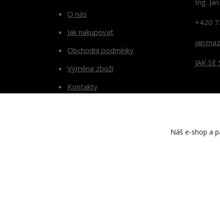
Ing. Ja
O nás
+420 7
Jak nakupovat
jan.ma
Obchodní podmínky
JAK SE
Výměna zboží
Kontakty
Blog
Náš e-shop a pa