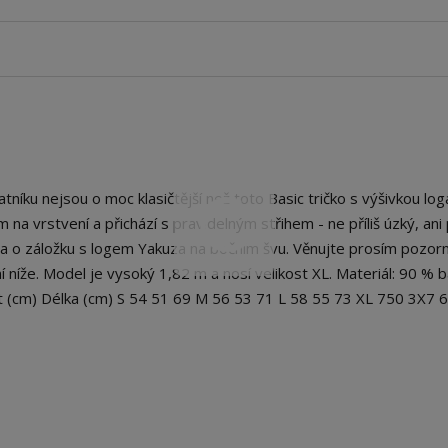
íku nejsou o moc klasičtější než toto Basic tričko s výšivkou loga
na vrstvení a přichází s pravidelným střihem - ne příliš úzký, ani p
na o záložku s logem Yakuza na bočním švu. Věnujte prosím pozor
 níže. Model je vysoký 1,82 m a nosí velikost XL. Materiál: 90 % b
st (cm) Délka (cm) S 54 51 69 M 56 53 71 L 58 55 73 XL 750 3X7 