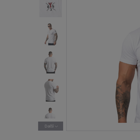
Další