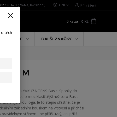
02 136 620
(Po-Ne, 8-20 hod.)
CZK
Přihlášení
0
ks
za
0 Kč
t
 o těch
% AKCE
DALŠÍ ZNAČKY
 white M
Pánské tričko YAKUZA TENS Basic. Sponky do
šatníku nejsou o moc klasičtější než toto Basic
tričko s výšivkou loga. Je to stejně šťastné, že je
ideálním základním kouskem na vrstvení a přichází
s pravidelným střihem - ne příliš úzký, ani příliš