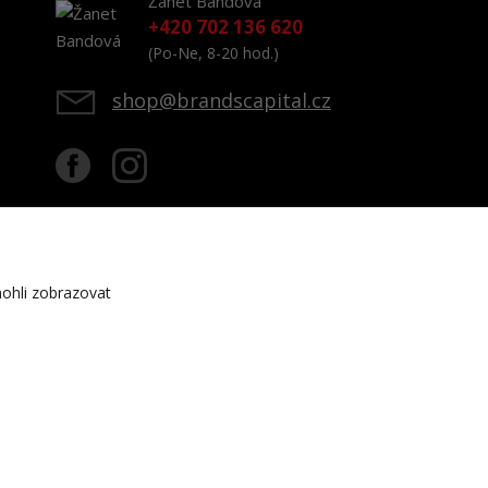
Žanet Bandová
+420 702 136 620
(Po-Ne, 8-20 hod.)
shop@brandscapital.cz
ohli zobrazovat