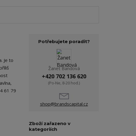
Potřebujete poradit?
. Je to
říliš
Žanet Bandová
nost
+420 702 136 620
avlna,
(Po-Ne, 8-20 hod.)
64 61 79
shop@brandscapital.cz
Zboží zařazeno v
kategoriích