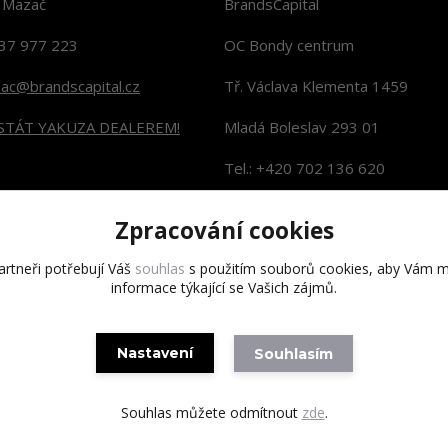
n Mazač
BrandsCapital
37 977 223
OC Bondy centrum
zac@brandscapital.cz
Tř. Václava Klementa 1459
 STÁT YAKUZA DEALEREM!
Mladá Boleslav 293 01
Tel.: +420 702 136 620
KONTAKTY NA PRODEJNY
Zpracování cookies
rtneři potřebují Váš
souhlas
s použitím souborů cookies, aby Vám m
informace týkající se Vašich zájmů.
Copyright 2020 BrandsCapital s.r.o.
Nastavení
Souhlasím
Souhlas můžete odmítnout
zde
.