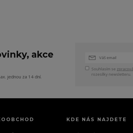
vinky, akce
Souhlasím se
zpracová
rozesílky newsletteru.
ax. jednou za 14 dní.
KOOBCHOD
KDE NÁS NAJDETE