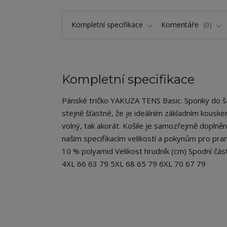
Kompletní specifikace
Komentáře
0
Kompletní specifikace
Pánské tričko YAKUZA TENS Basic. Sponky do šatn
stejně šťastné, že je ideálním základním kouskem 
volný, tak akorát. Košile je samozřejmě doplně
našim specifikacím velikostí a pokynům pro praní
10 % polyamid Velikost hrudník (cm) Spodní čá
4XL 66 63 79 5XL 68 65 79 6XL 70 67 79