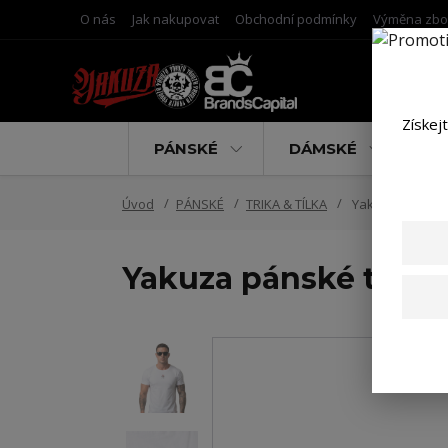
O nás
Jak nakupovat
Obchodní podmínky
Výměna zbo
Získej
PÁNSKÉ
DÁMSKÉ
D
Úvod
PÁNSKÉ
TRIKA & TÍLKA
Yakuza pánské t
Yakuza pánské tričko