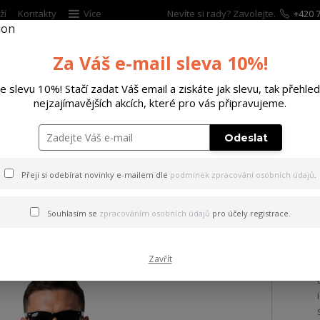
ží
Kontakty
Více
Nevíte si rady? Zavolejte.
+420 7
Za Váš e-mail sleva 10%!
Hleda
te slevu 10%! Stačí zadat Váš email a ziskáte jak slevu, tak přehled
nejzajímavějších akcích, které pro vás připravujeme.
ĚTSKÉ
DOPLŇKY
DÁRKOVÉ POUKAZY
Odeslat
ričko Tens Regular Basic T-Shirt white M
Přeji si odebírat novinky e-mailem dle
podmínek zpracování osobních údajů
.
 Tens Regular Basic T-Shirt
Souhlasím se
zpracováním osobních údajů
pro účely registrace.
Zavřít