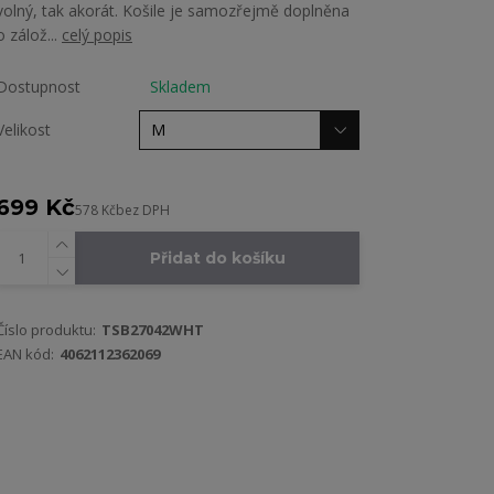
volný, tak akorát. Košile je samozřejmě doplněna
o zálož...
celý popis
Dostupnost
Skladem
Velikost
699 Kč
578 Kč
bez DPH
Přidat do košíku
Číslo produktu:
TSB27042WHT
EAN kód:
4062112362069