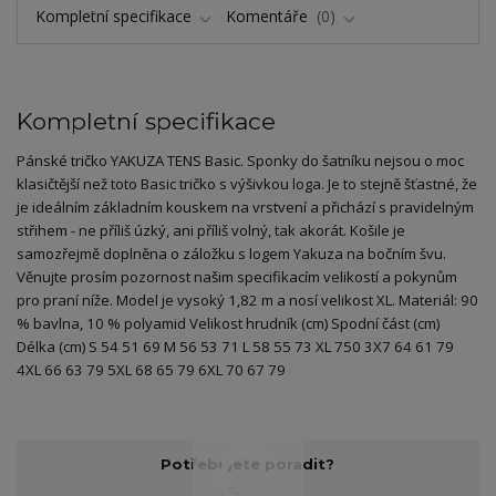
Kompletní specifikace
Komentáře
0
Kompletní specifikace
Pánské tričko YAKUZA TENS Basic. Sponky do šatníku nejsou o moc
klasičtější než toto Basic tričko s výšivkou loga. Je to stejně šťastné, že
je ideálním základním kouskem na vrstvení a přichází s pravidelným
střihem - ne příliš úzký, ani příliš volný, tak akorát. Košile je
samozřejmě doplněna o záložku s logem Yakuza na bočním švu.
Věnujte prosím pozornost našim specifikacím velikostí a pokynům
pro praní níže. Model je vysoký 1,82 m a nosí velikost XL. Materiál: 90
% bavlna, 10 % polyamid Velikost hrudník (cm) Spodní část (cm)
Délka (cm) S 54 51 69 M 56 53 71 L 58 55 73 XL 750 3X7 64 61 79
4XL 66 63 79 5XL 68 65 79 6XL 70 67 79
Potřebujete poradit?