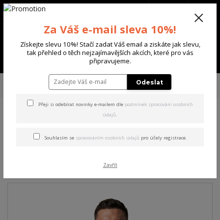
+420 702 136 620
(Po-Ne, 8-20 hod.)
CZK
0
Za Váš e-mail sleva 10%!
0 Kč
Získejte slevu 10%! Stačí zadat Váš email a ziskáte jak slevu,
tak přehled o těch nejzajímavějších akcích, které pro vás
Menu
připravujeme.
Úvod
PÁNSKÉ
TRIKA & TÍLKA
Yakuza pánské tričko Tens Regular
Odeslat
Basic T-Shirt white 6XL
Přeji si odebírat novinky e-mailem dle
podmínek zpracování osobních
údajů
.
Yakuza pánské tričko Tens
Regular Basic T-Shirt white
Souhlasím se
zpracováním osobních údajů
pro účely registrace.
6XL
Zavřít