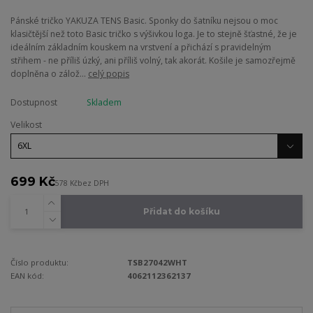
Pánské tričko YAKUZA TENS Basic. Sponky do šatníku nejsou o moc
klasičtější než toto Basic tričko s výšivkou loga. Je to stejně šťastné, že je
ideálním základním kouskem na vrstvení a přichází s pravidelným
střihem - ne příliš úzký, ani příliš volný, tak akorát. Košile je samozřejmě
doplněna o zálož...
celý popis
Dostupnost
Skladem
Velikost
699 Kč
578 Kč
bez DPH
Přidat do košíku
Číslo produktu:
TSB27042WHT
EAN kód:
4062112362137