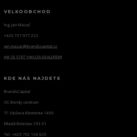
VELKOOBCHOD
Ing. Jan Mazač
+420 737 977 223
jan.mazac@brandscapital.cz
JAK SE STÁT YAKUZA DEALEREM!
KDE NÁS NAJDETE
BrandsCapital
OC Bondy centrum
Tř. Václava Klementa 1459
Mladá Boleslav 293 01
Tel.: +420 702 136 620