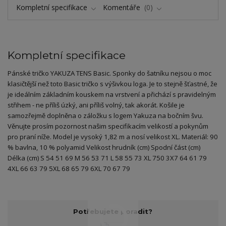
Kompletní specifikace
Komentáře
0
Kompletní specifikace
Pánské tričko YAKUZA TENS Basic. Sponky do šatníku nejsou o moc
klasičtější než toto Basic tričko s výšivkou loga. Je to stejně šťastné, že
je ideálním základním kouskem na vrstvení a přichází s pravidelným
střihem - ne příliš úzký, ani příliš volný, tak akorát. Košile je
samozřejmě doplněna o záložku s logem Yakuza na bočním švu.
Věnujte prosím pozornost našim specifikacím velikostí a pokynům
pro praní níže. Model je vysoký 1,82 m a nosí velikost XL. Materiál: 90
% bavlna, 10 % polyamid Velikost hrudník (cm) Spodní část (cm)
Délka (cm) S 54 51 69 M 56 53 71 L 58 55 73 XL 750 3X7 64 61 79
4XL 66 63 79 5XL 68 65 79 6XL 70 67 79
Potřebujete poradit?