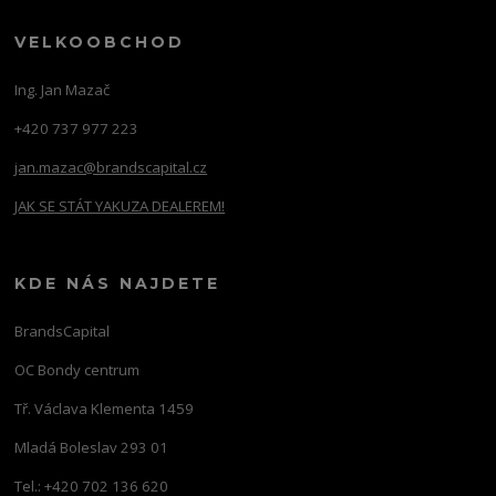
VELKOOBCHOD
Ing. Jan Mazač
+420 737 977 223
jan.mazac@brandscapital.cz
JAK SE STÁT YAKUZA DEALEREM!
KDE NÁS NAJDETE
BrandsCapital
OC Bondy centrum
Tř. Václava Klementa 1459
Mladá Boleslav 293 01
Tel.: +420 702 136 620