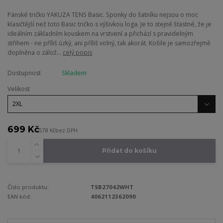
Pánské tričko YAKUZA TENS Basic. Sponky do šatníku nejsou o moc
klasičtější než toto Basic tričko s výšivkou loga. Je to stejně šťastné, že je
ideálním základním kouskem na vrstvení a přichází s pravidelným
střihem - ne příliš úzký, ani příliš volný, tak akorát. Košile je samozřejmě
doplněna o zálož...
celý popis
Dostupnost
Skladem
Velikost
699 Kč
578 Kč
bez DPH
Přidat do košíku
Číslo produktu:
TSB27042WHT
EAN kód:
4062112362090