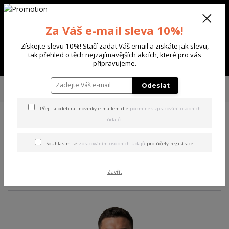
+420 702 136 620
(Po-Ne, 8-20 hod.)
CZK
0
Za Váš e-mail sleva 10%!
0 Kč
Získejte slevu 10%! Stačí zadat Váš email a ziskáte jak slevu,
tak přehled o těch nejzajímavějších akcích, které pro vás
Menu
připravujeme.
Úvod
PÁNSKÉ
TRIKA & TÍLKA
Yakuza pánské tričko Tens Regular
Odeslat
Basic T-Shirt white 2XL
Přeji si odebírat novinky e-mailem dle
podmínek zpracování osobních
údajů
.
Yakuza pánské tričko Tens
Regular Basic T-Shirt white
Souhlasím se
zpracováním osobních údajů
pro účely registrace.
2XL
Zavřít