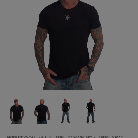
Pánské tričko YAKUZA TENS Basic. Sponky do šatníku nejsou o moc