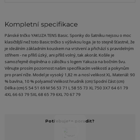
Kompletní specifikace
Pánské tričko YAKUZA TENS Basic. Sponky do šatníku nejsou o moc
klasičtější než toto Basic tričko s výšivkou loga. Je to stejně šťastné, že
je ideálním základním kouskem na vrstvení a přichází s pravidelným
střihem - ne příliš úzký, ani příliš volný, tak akorát. Košile je
samozřejmě doplněna o záložku s logem Yakuza na bočním švu.
Věnujte prosím pozornost našim specifikacím velikostí a pokynům
pro praní níže. Model je vysoký 1,82 m a nosí velikost XL. Materiál: 90
% bavlna, 10 % polyamid Velikost hrudník (cm) Spodní část (cm)
Délka (cm) S 54 51 69 M 56 53 71 L 58 55 73 XL 750 3X7 64 61 79
4XL 66 63 79 5XL 68 65 79 6XL 70 67 79
Potřebujete poradit?