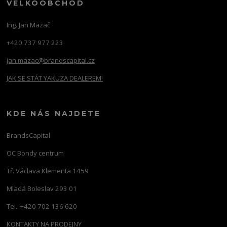
VELKOOBCHOD
Ing. Jan Mazač
+420 737 977 223
jan.mazac@brandscapital.cz
JAK SE STÁT YAKUZA DEALEREM!
KDE NÁS NAJDETE
BrandsCapital
OC Bondy centrum
Tř. Václava Klementa 1459
Mladá Boleslav 293 01
Tel.: +420 702 136 620
KONTAKTY NA PRODEJNY