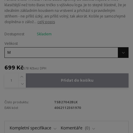
klasičtější než toto Basic tričko s výšivkou loga. Je to stejně šťastné, že je
ideálním základním kouskem na vrstvení a přichází s pravidelným
střihem - ne příliš úzký, ani příliš volný, tak akorát. Košile je samozřejmě
doplněna o zálož...
celý popis
Dostupnost
Skladem
Velikost
699 Kč
578 Kč
bez DPH
Přidat do košíku
Číslo produktu:
TSB27042BLK
EAN kód:
4062112361970
Kompletní specifikace
Komentáře
0