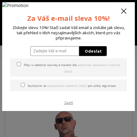
+420 702 136 620
(Po-Ne, 8-20 hod.)
CZK
0
Za Váš e-mail sleva 10%!
0 Kč
Získejte slevu 10%! Stačí zadat Váš email a ziskáte jak slevu,
tak přehled o těch nejzajímavějších akcích, které pro vás
Menu
připravujeme.
Úvod
PÁNSKÉ
TRIKA & TÍLKA
Yakuza pánské tričko Tens Regular
Odeslat
Basic T-Shirt black M
Přeji si odebírat novinky e-mailem dle
podmínek zpracování osobních
údajů
.
Yakuza pánské tričko Tens
Regular Basic T-Shirt black M
Souhlasím se
zpracováním osobních údajů
pro účely registrace.
Zavřít