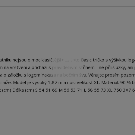
íku nejsou o moc klasičtější než toto Basic tričko s výšivkou loga
na vrstvení a přichází s pravidelným střihem - ne příliš úzký, ani p
na o záložku s logem Yakuza na bočním švu. Věnujte prosím pozor
 níže. Model je vysoký 1,82 m a nosí velikost XL. Materiál: 90 % b
st (cm) Délka (cm) S 54 51 69 M 56 53 71 L 58 55 73 XL 750 3X7 