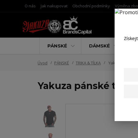
O nás
Jak nakupovat
Obchodní podmínky
Výměna zbo
Získej
PÁNSKÉ
DÁMSKÉ
D
Úvod
PÁNSKÉ
TRIKA & TÍLKA
Yakuza pánské tr
Yakuza pánské tričko