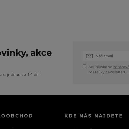
vinky, akce
Souhlasím se
zpracová
rozesílky newsletteru.
ax. jednou za 14 dní.
KOOBCHOD
KDE NÁS NAJDETE