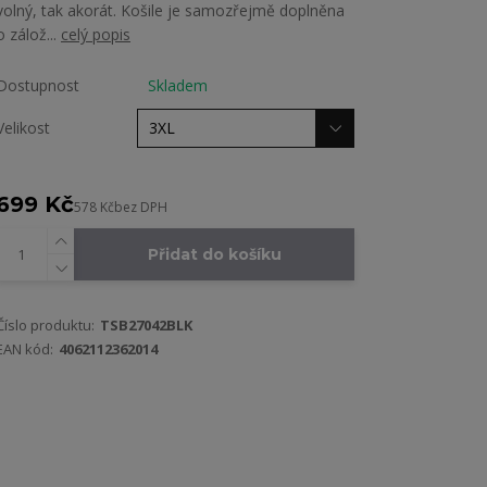
volný, tak akorát. Košile je samozřejmě doplněna
o zálož...
celý popis
Dostupnost
Skladem
Velikost
699 Kč
578 Kč
bez DPH
Přidat do košíku
Číslo produktu:
TSB27042BLK
EAN kód:
4062112362014