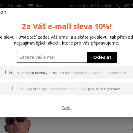
ží
Kontakty
Více
Nevíte si rady? Zavolejte.
+420 7
Za Váš e-mail sleva 10%!
Hleda
te slevu 10%! Stačí zadat Váš email a ziskáte jak slevu, tak přehled
nejzajímavějších akcích, které pro vás připravujeme.
ĚTSKÉ
DOPLŇKY
DÁRKOVÉ POUKAZY
Odeslat
ičko Tens Regular Basic T-Shirt black 3XL
Přeji si odebírat novinky e-mailem dle
podmínek zpracování osobních údajů
.
 Tens Regular Basic T-Shirt 
Souhlasím se
zpracováním osobních údajů
pro účely registrace.
Zavřít