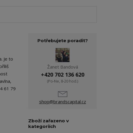
Potřebujete poradit?
. Je to
říliš
Žanet Bandová
nost
+420 702 136 620
avlna,
(Po-Ne, 8-20 hod.)
64 61 79
shop@brandscapital.cz
Zboží zařazeno v
kategoriích