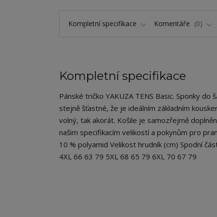
Kompletní specifikace
Komentáře
0
Kompletní specifikace
Pánské tričko YAKUZA TENS Basic. Sponky do šatn
stejně šťastné, že je ideálním základním kouskem 
volný, tak akorát. Košile je samozřejmě doplně
našim specifikacím velikostí a pokynům pro praní
10 % polyamid Velikost hrudník (cm) Spodní čá
4XL 66 63 79 5XL 68 65 79 6XL 70 67 79