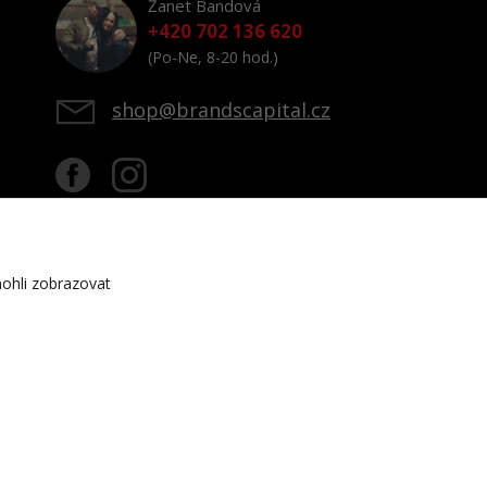
Žanet Bandová
+420 702 136 620
(Po-Ne, 8-20 hod.)
shop@brandscapital.cz
ohli zobrazovat