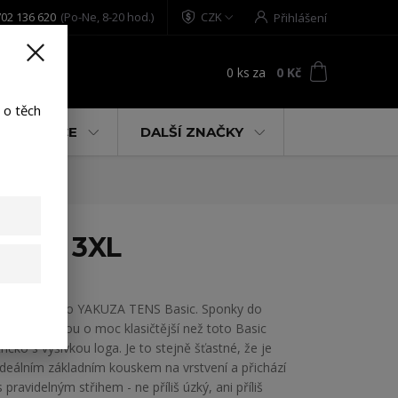
02 136 620
(Po-Ne, 8-20 hod.)
CZK
Přihlášení
0
ks
za
0 Kč
t
 o těch
% AKCE
DALŠÍ ZNAČKY
black 3XL
Pánské tričko YAKUZA TENS Basic. Sponky do
šatníku nejsou o moc klasičtější než toto Basic
tričko s výšivkou loga. Je to stejně šťastné, že je
ideálním základním kouskem na vrstvení a přichází
s pravidelným střihem - ne příliš úzký, ani příliš