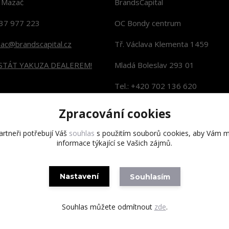
n Mazač
BrandsCapital
37 977 223
OC Bondy centrum
zac@brandscapital.cz
Tř. Václava Klementa 1459
 STÁT YAKUZA DEALEREM!
Mladá Boleslav 293 01
Tel.: +420 702 136 620
KONTAKTY NA PRODEJNY
Zpracování cookies
rtneři potřebují Váš
souhlas
s použitím souborů cookies, aby Vám m
informace týkající se Vašich zájmů.
Copyright 2020 BrandsCapital s.r.o.
Nastavení
Souhlasím
Souhlas můžete odmítnout
zde
.