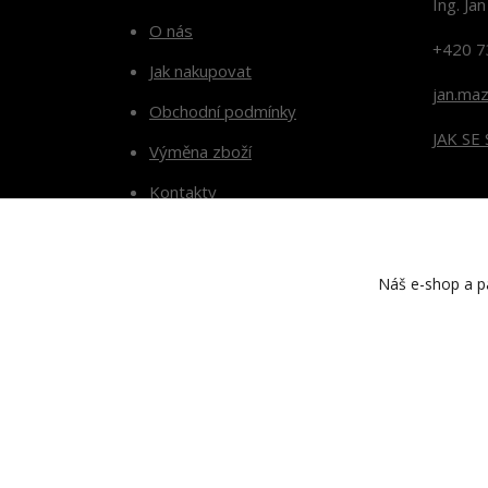
Ing. Ja
O nás
+420 7
Jak nakupovat
jan.ma
Obchodní podmínky
JAK SE
Výměna zboží
Kontakty
Blog
Náš e-shop a pa