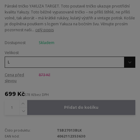
Pánské tričko YAKUZA TARGET. Toto poutavé tričko ukazuje prvotřídní
kvalitu Yakuzy. Toto běžné vypasované tričko – ne příliš štíhlé, ne příliš
volné, tak akorát – má krátké rukávy, kulatý výstřih a vintage potisk. Košile
je doplněna poutkem s logem Yakuza na bočním švu. Věnujte prosím
pozornost naši...
celý popis
Dostupnost
Skladem
Velikost
Cena před
873 Kč
slevou
699 Kč
578 Kč
bez DPH
Přidat do košíku
Číslo produktu:
TSB27013BLK
EAN kód:
4062112353630