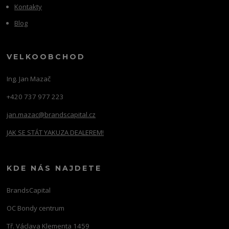
Kontakty
Blog
VELKOOBCHOD
Ing. Jan Mazač
+420 737 977 223
jan.mazac@brandscapital.cz
JAK SE STÁT YAKUZA DEALEREM!
KDE NÁS NAJDETE
BrandsCapital
OC Bondy centrum
Tř. Václava Klementa 1459