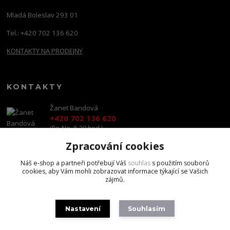
Mladá Boleslav 293 01
Tel.: +420 702 136 620
KONTAKTY NA PRODEJNY
KONTAKTY
Žanet Bandová
+420 702 136 620
(Po-Ne, 8-20 hod.)
Zpracování cookies
shop@brandscapital.cz
Náš e-shop a partneři potřebují Váš
souhlas
s použitím souborů
cookies, aby Vám mohli zobrazovat informace týkající se Vašich
zájmů.
Nastavení
Souhlasím
Copyright 2020 BrandsCapital s.r.o.