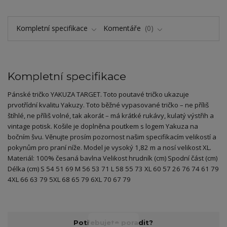
Kompletní specifikace
Komentáře
0
Kompletní specifikace
Pánské tričko YAKUZA TARGET. Toto poutavé tričko ukazuje
prvotřídní kvalitu Yakuzy. Toto běžné vypasované tričko – ne příliš
štíhlé, ne příliš volné, tak akorát – má krátké rukávy, kulatý výstřih a
vintage potisk. Košile je doplněna poutkem s logem Yakuza na
bočním švu. Věnujte prosím pozornost našim specifikacím velikostí a
pokynům pro praní níže. Model je vysoký 1,82 m a nosí velikost XL.
Materiál: 100% česaná bavlna Velikost hrudník (cm) Spodní část (cm)
Délka (cm) S 54 51 69 M 56 53 71 L 58 55 73 XL 60 57 26 76 74 61 79
4XL 66 63 79 5XL 68 65 79 6XL 70 67 79
Potřebujete poradit?