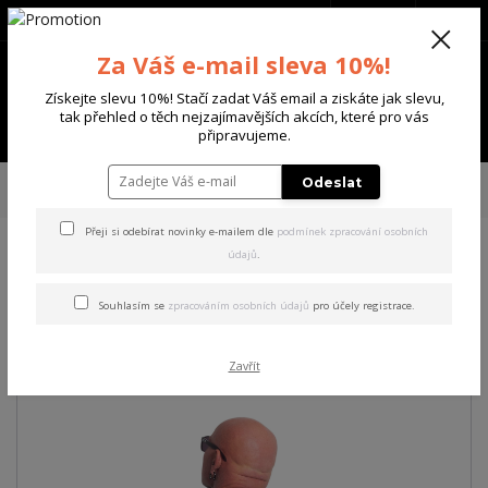
+420 702 136 620
(Po-Ne, 8-20 hod.)
CZK
0
Za Váš e-mail sleva 10%!
0 Kč
Získejte slevu 10%! Stačí zadat Váš email a ziskáte jak slevu,
tak přehled o těch nejzajímavějších akcích, které pro vás
Menu
připravujeme.
Úvod
PÁNSKÉ
TRIKA & TÍLKA
Yakuza pánské tričko Target Regular T-
Odeslat
Shirt black L
Přeji si odebírat novinky e-mailem dle
podmínek zpracování osobních
údajů
.
Yakuza pánské tričko Target
Regular T-Shirt black L
Souhlasím se
zpracováním osobních údajů
pro účely registrace.
Akce
Zavřít