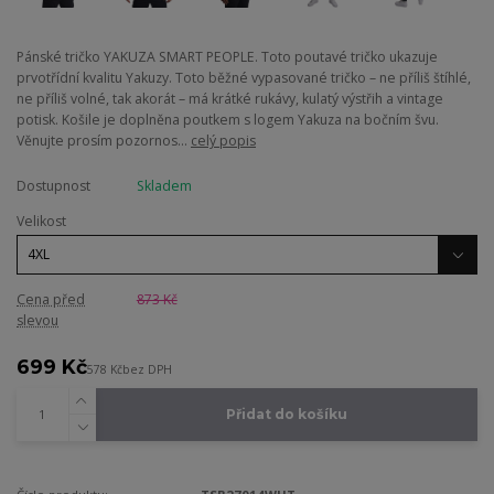
Pánské tričko YAKUZA SMART PEOPLE. Toto poutavé tričko ukazuje
prvotřídní kvalitu Yakuzy. Toto běžné vypasované tričko – ne příliš štíhlé,
ne příliš volné, tak akorát – má krátké rukávy, kulatý výstřih a vintage
potisk. Košile je doplněna poutkem s logem Yakuza na bočním švu.
Věnujte prosím pozornos...
celý popis
Dostupnost
Skladem
Velikost
Cena před
873 Kč
slevou
699 Kč
578 Kč
bez DPH
Přidat do košíku