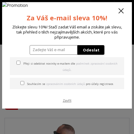
+420 702 136 620
(Po-Ne, 8-20 hod.)
CZK
0
Za Váš e-mail sleva 10%!
0 Kč
Získejte slevu 10%! Stačí zadat Váš email a ziskáte jak slevu,
tak přehled o těch nejzajímavějších akcích, které pro vás
Menu
připravujeme.
Úvod
PÁNSKÉ
TRIKA & TÍLKA
Yakuza pánské tričko Smart People
Odeslat
Regular T-Shirt white 4XL
Přeji si odebírat novinky e-mailem dle
podmínek zpracování osobních
údajů
.
Yakuza pánské tričko Smart
People Regular T-Shirt white
Souhlasím se
zpracováním osobních údajů
pro účely registrace.
4XL
Zavřít
Akce