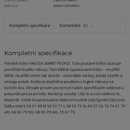
Číslo produktu:
TSB27014WHT
EAN kód:
4062112353852
Kompletní specifikace
Komentáře
0
Kompletní specifikace
Pánské tričko YAKUZA SMART PEOPLE. Toto poutavé tričko ukazuje
prvotřídní kvalitu Yakuzy. Toto běžné vypasované tričko – ne příliš
štíhlé, ne příliš volné, tak akorát – má krátké rukávy, kulatý výstřih a
vintage potisk. Košile je doplněna poutkem s logem Yakuza na
bočním švu. Věnujte prosím pozornost našim specifikacím velikostí a
pokynům pro praní níže. Model je vysoký 1,82 m a nosí velikost XL.
Materiál: 100% česaná bavlna Velikost hrudník (cm) Spodní část (cm)
Délka (cm) S 54 51 69 M 56 53 71 L 58 55 73 XL 60 57 26 76 74 61 79
4XL 66 63 79 5XL 68 65 79 6XL 70 67 79