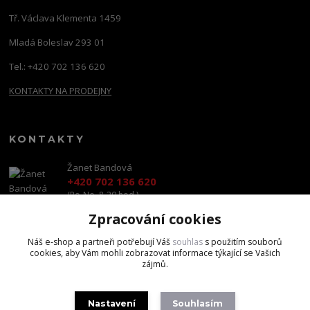
Tř. Václava Klementa 1459
Mladá Boleslav 293 01
Tel.: +420 702 136 620
KONTAKTY NA PRODEJNY
KONTAKTY
Žanet Bandová
+420 702 136 620
(Po-Ne, 8-20 hod.)
Zpracování cookies
shop@brandscapital.cz
Náš e-shop a partneři potřebují Váš
souhlas
s použitím souborů
cookies, aby Vám mohli zobrazovat informace týkající se Vašich
zájmů.
Nastavení
Souhlasím