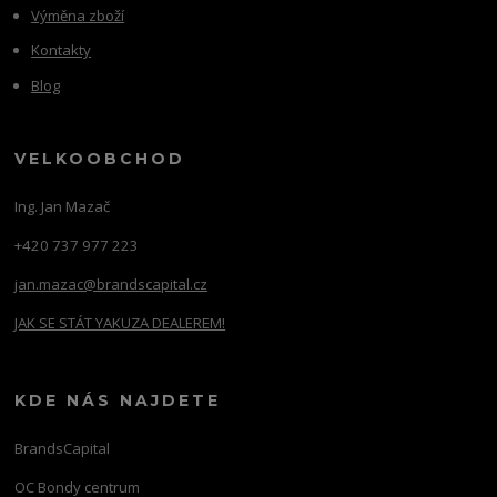
Výměna zboží
Kontakty
Blog
VELKOOBCHOD
Ing. Jan Mazač
+420 737 977 223
jan.mazac@brandscapital.cz
JAK SE STÁT YAKUZA DEALEREM!
KDE NÁS NAJDETE
BrandsCapital
OC Bondy centrum