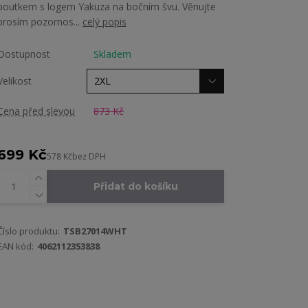
poutkem s logem Yakuza na bočním švu. Věnujte
prosím pozornos...
celý popis
Dostupnost
Skladem
Velikost
Cena před slevou
873 Kč
699 Kč
578 Kč
bez DPH
Přidat do košíku
Číslo produktu:
TSB27014WHT
EAN kód:
4062112353838