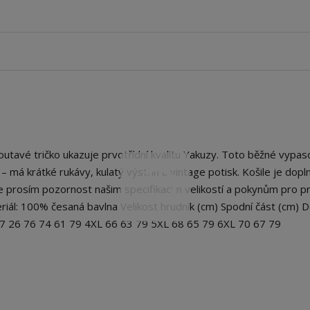
avé tričko ukazuje prvotřídní kvalitu Yakuzy. Toto běžné vypa
rát – má krátké rukávy, kulatý výstřih a vintage potisk. Košile je dop
prosím pozornost našim specifikacím velikostí a pokynům pro pra
riál: 100% česaná bavlna Velikost hrudník (cm) Spodní část (cm) D
57 26 76 74 61 79 4XL 66 63 79 5XL 68 65 79 6XL 70 67 79