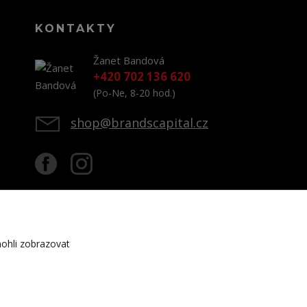
KONTAKTY
Žanet Bandová
+420 702 136 620
(Po-Ne, 8-20 hod.)
shop@brandscapital.cz
ohli zobrazovat