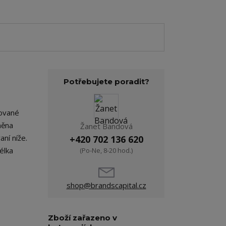
Potřebujete poradit?
sované
lněna
Žanet Bandová
ní níže.
+420 702 136 620
élka
(Po-Ne, 8-20 hod.)
shop@brandscapital.cz
Zboží zařazeno v