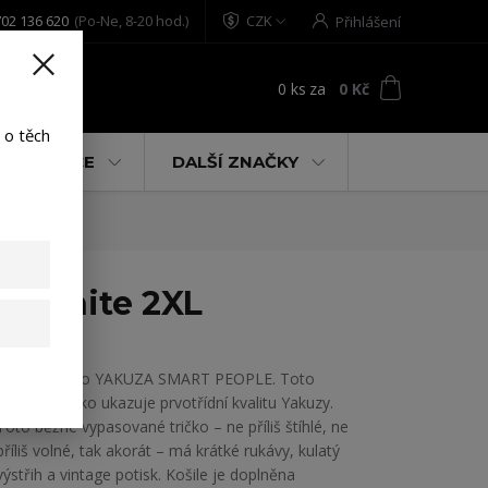
02 136 620
(Po-Ne, 8-20 hod.)
CZK
Přihlášení
0
ks
za
0 Kč
t
 o těch
% AKCE
DALŠÍ ZNAČKY
rt white 2XL
Pánské tričko YAKUZA SMART PEOPLE. Toto
poutavé tričko ukazuje prvotřídní kvalitu Yakuzy.
Toto běžné vypasované tričko – ne příliš štíhlé, ne
příliš volné, tak akorát – má krátké rukávy, kulatý
výstřih a vintage potisk. Košile je doplněna