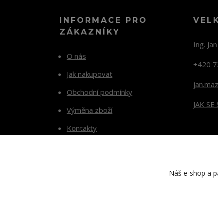
INFORMACE PRO
VEL
ZÁKAZNÍKY
Ing. Ja
O nás
+420 7
Jak nakupovat
jan.ma
Obchodní podmínky
JAK SE
Výměna zboží
Kontakty
Blog
Náš e-shop a pa