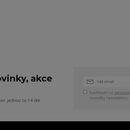
vinky, akce
Souhlasím se
zpracová
rozesílky newsletteru.
ax. jednou za 14 dní.