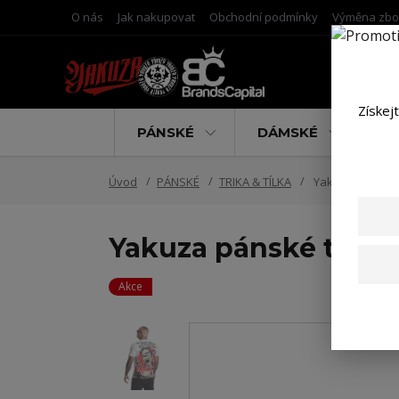
O nás
Jak nakupovat
Obchodní podmínky
Výměna zbo
Získej
PÁNSKÉ
DÁMSKÉ
D
Úvod
PÁNSKÉ
TRIKA & TÍLKA
Yakuza pánské t
Yakuza pánské tričko
Akce