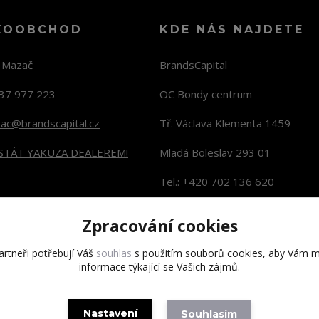
KOOBCHOD
KDE NÁS NAJDETE
n Mazač
BrandsCapital
37 977 223
OC Bondy centrum
zac@brandscapital.cz
Tř. Václava Klementa 1459
 STÁT YAKUZA DEALEREM!
Mladá Boleslav 293 01
Tel.: +420 702 136 620
KONTAKTY NA PRODEJNY
Zpracování cookies
rtneři potřebují Váš
souhlas
s použitím souborů cookies, aby Vám m
informace týkající se Vašich zájmů.
Copyright 2020 BrandsCapital s.r.o.
Nastavení
Souhlasím