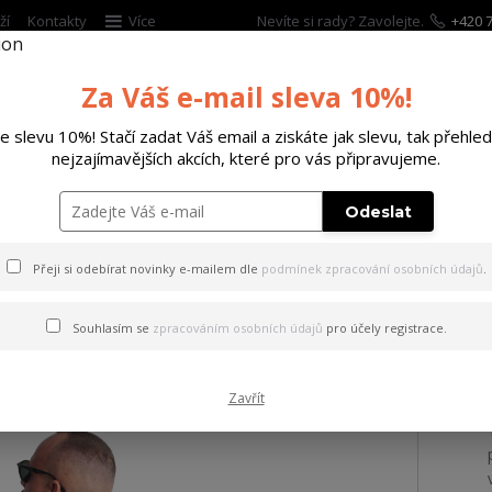
ží
Kontakty
Více
Nevíte si rady? Zavolejte.
+420 7
Za Váš e-mail sleva 10%!
Hleda
te slevu 10%! Stačí zadat Váš email a ziskáte jak slevu, tak přehled
nejzajímavějších akcích, které pro vás připravujeme.
ĚTSKÉ
DOPLŇKY
DÁRKOVÉ POUKAZY
Odeslat
ričko Smart People Regular T-Shirt white 2XL
Přeji si odebírat novinky e-mailem dle
podmínek zpracování osobních údajů
.
 Smart People Regular T-Shi
Souhlasím se
zpracováním osobních údajů
pro účely registrace.
Zavřít