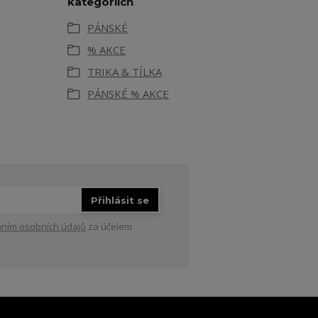
kategoriích
PÁNSKÉ
% AKCE
TRIKA & TÍLKA
PÁNSKÉ % AKCE
Přihlásit se
ním osobních údajů
za účelem