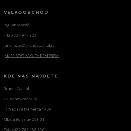
VELKOOBCHOD
Ing. Jan Mazač
+420 737 977 223
jan.mazac@brandscapital.cz
JAK SE STÁT YAKUZA DEALEREM!
KDE NÁS NAJDETE
BrandsCapital
OC Bondy centrum
Tř. Václava Klementa 1459
Mladá Boleslav 293 01
Tel.: +420 702 136 620