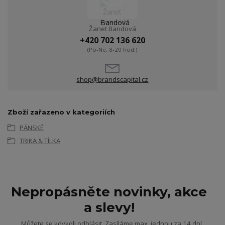
Žanet Bandová
+420 702 136 620
(Po-Ne, 8-20 hod.)
shop@brandscapital.cz
Zboží zařazeno v kategoriích
PÁNSKÉ
TRIKA & TÍLKA
Nepropásněte novinky, akce
a slevy!
Můžete se kdykoli odhlásit. Zasíláme max. jednou za 14 dní.