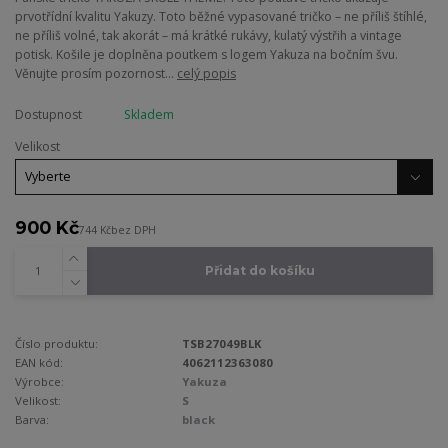
prvotřídní kvalitu Yakuzy. Toto běžné vypasované tričko – ne příliš štíhlé,
ne příliš volné, tak akorát – má krátké rukávy, kulatý výstřih a vintage
potisk. Košile je doplněna poutkem s logem Yakuza na bočním švu.
Věnujte prosím pozornost...
celý popis
Dostupnost
Skladem
Velikost
900 Kč
744 Kč
bez DPH
Přidat do košíku
Číslo produktu:
TSB27049BLK
EAN kód:
4062112363080
Výrobce:
Yakuza
Velikost:
S
Barva:
black