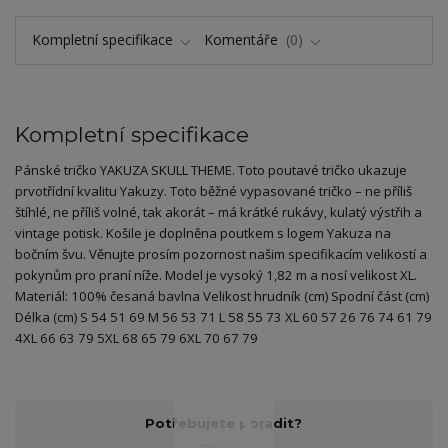
Kompletní specifikace
Komentáře
0
Kompletní specifikace
Pánské tričko YAKUZA SKULL THEME. Toto poutavé tričko ukazuje
prvotřídní kvalitu Yakuzy. Toto běžné vypasované tričko – ne příliš
štíhlé, ne příliš volné, tak akorát – má krátké rukávy, kulatý výstřih a
vintage potisk. Košile je doplněna poutkem s logem Yakuza na
bočním švu. Věnujte prosím pozornost našim specifikacím velikostí a
pokynům pro praní níže. Model je vysoký 1,82 m a nosí velikost XL.
Materiál: 100% česaná bavlna Velikost hrudník (cm) Spodní část (cm)
Délka (cm) S 54 51 69 M 56 53 71 L 58 55 73 XL 60 57 26 76 74 61 79
4XL 66 63 79 5XL 68 65 79 6XL 70 67 79
Potřebujete poradit?