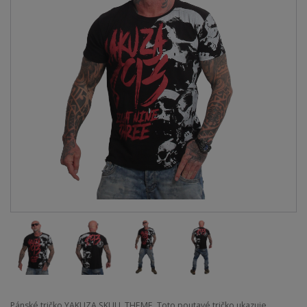
Pánské tričko YAKUZA SKULL THEME. Toto poutavé tričko ukazuje