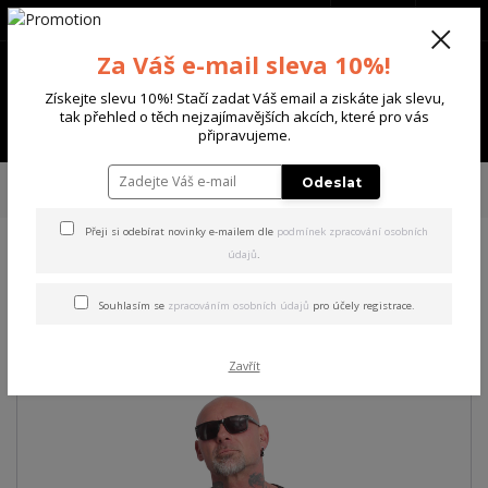
+420 702 136 620
(Po-Ne, 8-20 hod.)
CZK
0
Za Váš e-mail sleva 10%!
0 Kč
Získejte slevu 10%! Stačí zadat Váš email a ziskáte jak slevu,
tak přehled o těch nejzajímavějších akcích, které pro vás
Menu
připravujeme.
Úvod
PÁNSKÉ
TRIKA & TÍLKA
Yakuza pánské tričko Skull Theme
Odeslat
Regular T-Shirt
Přeji si odebírat novinky e-mailem dle
podmínek zpracování osobních
údajů
.
Yakuza pánské tričko Skull
Theme Regular T-Shirt
Souhlasím se
zpracováním osobních údajů
pro účely registrace.
Zavřít