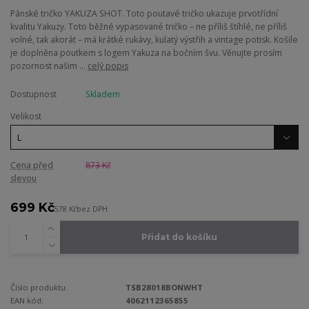
Pánské tričko YAKUZA SHOT. Toto poutavé tričko ukazuje prvotřídní
kvalitu Yakuzy. Toto běžné vypasované tričko – ne příliš štíhlé, ne příliš
volné, tak akorát – má krátké rukávy, kulatý výstřih a vintage potisk. Košile
je doplněna poutkem s logem Yakuza na bočním švu. Věnujte prosím
pozornost našim ...
celý popis
Dostupnost
Skladem
Velikost
Cena před
873 Kč
slevou
699 Kč
578 Kč
bez DPH
Přidat do košíku
Číslo produktu:
TSB28018BONWHT
EAN kód:
4062112365855