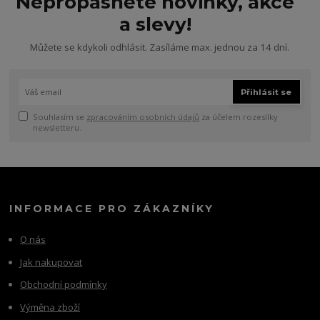
Nepropásněte novinky, akce
a slevy!
Můžete se kdykoli odhlásit. Zasíláme max. jednou za 14 dní.
Přihlásit se
Souhlasím se
zpracováním osobních údajů
za účelem rozesílky
newsletteru.
INFORMACE PRO ZÁKAZNÍKY
O nás
Jak nakupovat
Obchodní podmínky
Výměna zboží