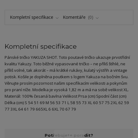
Kompletní specifikace
Komentáře
0
Kompletní specifikace
Pánské tričko YAKUZA SHOT. Toto poutavé tričko ukazuje prvotřídní
kvalitu Yakuzy. Toto běžné vypasované tričko – ne příliš štíhlé, ne
příliš volné, tak akorát – má krátké rukávy, kulatý výstřih a vintage
potisk. Košile je doplněna poutkem s logem Yakuza na bočním švu.
Věnujte prosím pozornost našim specifikacím velikosti a pokynům
pro praní níže. Modelka je vysoká 1,82 m a má na sobě velikost XL.
Materiál: 100% česaná bavlna Velikost Prsa (cm) Spodní část (cm)
Délka (cm) S 54 51 69 M 56 53 71 L 58 55 73 XL 60 57 75 2XL 62 59
77 3XL 64 61 79 665XL 6 6XL 70 67 79
Potřebujete poradit?