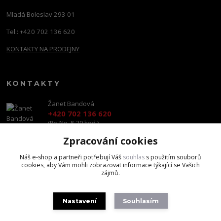
Mladá Boleslav 293 01
Tel.: +420 702 136 620
KONTAKTY NA PRODEJNY
KONTAKTY
Žanet Bandová
+420 702 136 620
(Po-Ne, 8-20 hod.)
Zpracování cookies
shop@brandscapital.cz
Náš e-shop a partneři potřebují Váš
souhlas
s použitím souborů
cookies, aby Vám mohli zobrazovat informace týkající se Vašich
zájmů.
Nastavení
Souhlasím
Copyright 2020 BrandsCapital s.r.o.