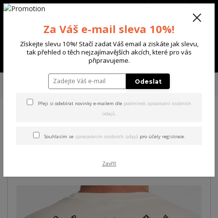
+420 702 136 620
(Po-Ne, 8-20 hod.)
CZK
0
Za Váš e-mail sleva 10%!
0 Kč
Získejte slevu 10%! Stačí zadat Váš email a ziskáte jak slevu,
tak přehled o těch nejzajímavějších akcích, které pro vás
Menu
připravujeme.
Úvod
PÁNSKÉ
TRIKA & TÍLKA
Yakuza pánské tričko Shot Regular T-
Odeslat
Shirt bone/white L
Přeji si odebírat novinky e-mailem dle
podmínek zpracování osobních
údajů
.
Yakuza pánské tričko Shot
Regular T-Shirt bone/white L
Souhlasím se
zpracováním osobních údajů
pro účely registrace.
Akce
Zavřít