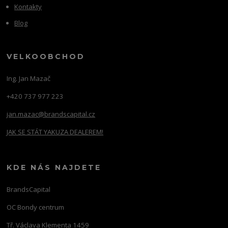
Kontakty
Blog
VELKOOBCHOD
Ing. Jan Mazač
+420 737 977 223
jan.mazac@brandscapital.cz
JAK SE STÁT YAKUZA DEALEREM!
KDE NÁS NAJDETE
BrandsCapital
OC Bondy centrum
Tř. Václava Klementa 1459