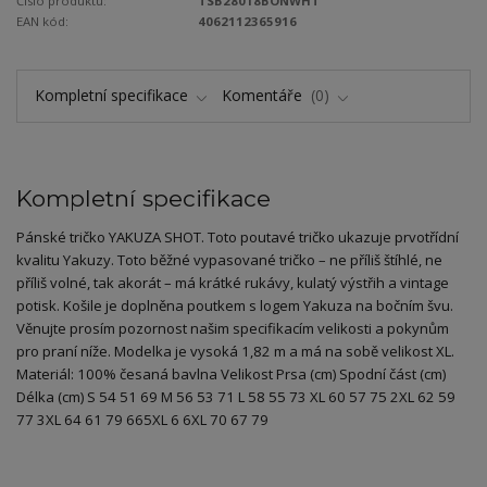
Číslo produktu:
TSB28018BONWHT
EAN kód:
4062112365916
Kompletní specifikace
Komentáře
0
Kompletní specifikace
Pánské tričko YAKUZA SHOT. Toto poutavé tričko ukazuje prvotřídní
kvalitu Yakuzy. Toto běžné vypasované tričko – ne příliš štíhlé, ne
příliš volné, tak akorát – má krátké rukávy, kulatý výstřih a vintage
potisk. Košile je doplněna poutkem s logem Yakuza na bočním švu.
Věnujte prosím pozornost našim specifikacím velikosti a pokynům
pro praní níže. Modelka je vysoká 1,82 m a má na sobě velikost XL.
Materiál: 100% česaná bavlna Velikost Prsa (cm) Spodní část (cm)
Délka (cm) S 54 51 69 M 56 53 71 L 58 55 73 XL 60 57 75 2XL 62 59
77 3XL 64 61 79 665XL 6 6XL 70 67 79