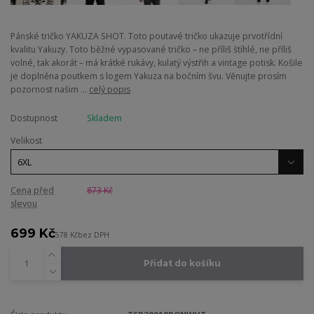
Pánské tričko YAKUZA SHOT. Toto poutavé tričko ukazuje prvotřídní
kvalitu Yakuzy. Toto běžné vypasované tričko – ne příliš štíhlé, ne příliš
volné, tak akorát – má krátké rukávy, kulatý výstřih a vintage potisk. Košile
je doplněna poutkem s logem Yakuza na bočním švu. Věnujte prosím
pozornost našim ...
celý popis
Dostupnost
Skladem
Velikost
Cena před
873 Kč
slevou
699 Kč
578 Kč
bez DPH
Přidat do košíku