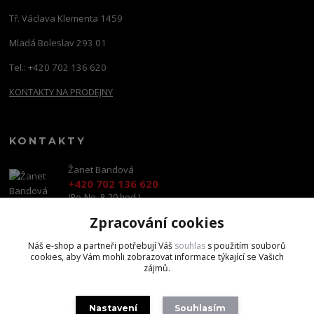
Tř. Václava Klementa 1459
Mladá Boleslav 293 01
Tel.: +420 702 136 620
KONTAKTY NA PRODEJNY
KONTAKTY
Žanet Bandová
+420 702 136 620
(Po-Ne, 8-20 hod.)
Zpracování cookies
shop@brandscapital.cz
Náš e-shop a partneři potřebují Váš
souhlas
s použitím souborů
cookies, aby Vám mohli zobrazovat informace týkající se Vašich
zájmů.
Nastavení
Souhlasím