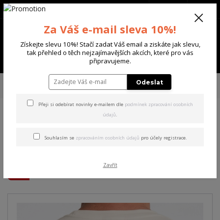
+420 702 136 620
(Po-Ne, 8-20 hod.)
CZK
0
Za Váš e-mail sleva 10%!
0 Kč
Získejte slevu 10%! Stačí zadat Váš email a ziskáte jak slevu,
tak přehled o těch nejzajímavějších akcích, které pro vás
Menu
připravujeme.
Úvod
PÁNSKÉ
TRIKA & TÍLKA
Yakuza pánské tričko Shot Regular T-
Odeslat
Shirt bone/white 6XL
Přeji si odebírat novinky e-mailem dle
podmínek zpracování osobních
údajů
.
Yakuza pánské tričko Shot
Regular T-Shirt bone/white
Souhlasím se
zpracováním osobních údajů
pro účely registrace.
6XL
Zavřít
Akce