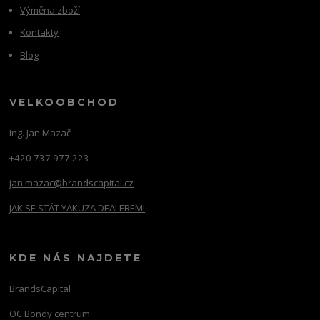
Výměna zboží
Kontakty
Blog
VELKOOBCHOD
Ing. Jan Mazač
+420 737 977 223
jan.mazac@brandscapital.cz
JAK SE STÁT YAKUZA DEALEREM!
KDE NÁS NAJDETE
BrandsCapital
OC Bondy centrum