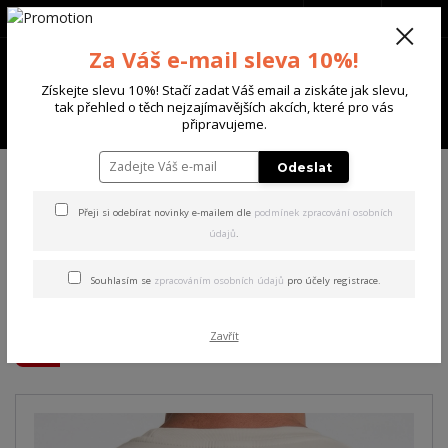
+420 702 136 620
(Po-Ne, 8-20 hod.)
CZK
0
Za Váš e-mail sleva 10%!
0 Kč
Získejte slevu 10%! Stačí zadat Váš email a ziskáte jak slevu,
tak přehled o těch nejzajímavějších akcích, které pro vás
Menu
připravujeme.
Úvod
PÁNSKÉ
TRIKA & TÍLKA
Yakuza pánské tričko Shot Regular T-
Odeslat
Shirt bone/white 2XL
Přeji si odebírat novinky e-mailem dle
podmínek zpracování osobních
údajů
.
Yakuza pánské tričko Shot
Regular T-Shirt bone/white
Souhlasím se
zpracováním osobních údajů
pro účely registrace.
2XL
Zavřít
Akce