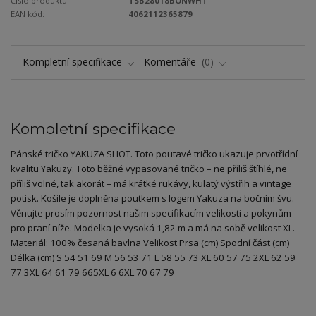
Číslo produktu:
TSB28018BONWHT
EAN kód:
4062112365879
Kompletní specifikace
Komentáře
0
Kompletní specifikace
Pánské tričko YAKUZA SHOT. Toto poutavé tričko ukazuje prvotřídní
kvalitu Yakuzy. Toto běžné vypasované tričko – ne příliš štíhlé, ne
příliš volné, tak akorát – má krátké rukávy, kulatý výstřih a vintage
potisk. Košile je doplněna poutkem s logem Yakuza na bočním švu.
Věnujte prosím pozornost našim specifikacím velikosti a pokynům
pro praní níže. Modelka je vysoká 1,82 m a má na sobě velikost XL.
Materiál: 100% česaná bavlna Velikost Prsa (cm) Spodní část (cm)
Délka (cm) S 54 51 69 M 56 53 71 L 58 55 73 XL 60 57 75 2XL 62 59
77 3XL 64 61 79 665XL 6 6XL 70 67 79