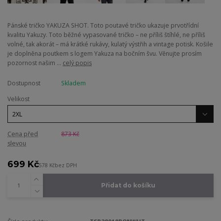
Pánské tričko YAKUZA SHOT. Toto poutavé tričko ukazuje prvotřídní
kvalitu Yakuzy. Toto běžné vypasované tričko – ne příliš štíhlé, ne příliš
volné, tak akorát – má krátké rukávy, kulatý výstřih a vintage potisk. Košile
je doplněna poutkem s logem Yakuza na bočním švu. Věnujte prosím
pozornost našim ...
celý popis
Dostupnost
Skladem
Velikost
Cena před
873 Kč
slevou
699 Kč
578 Kč
bez DPH
Přidat do košíku