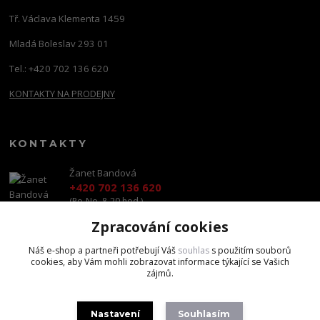
Tř. Václava Klementa 1459
Mladá Boleslav 293 01
Tel.: +420 702 136 620
KONTAKTY NA PRODEJNY
KONTAKTY
Žanet Bandová
+420 702 136 620
(Po-Ne, 8-20 hod.)
Zpracování cookies
shop@brandscapital.cz
Náš e-shop a partneři potřebují Váš
souhlas
s použitím souborů
cookies, aby Vám mohli zobrazovat informace týkající se Vašich
zájmů.
Nastavení
Souhlasím