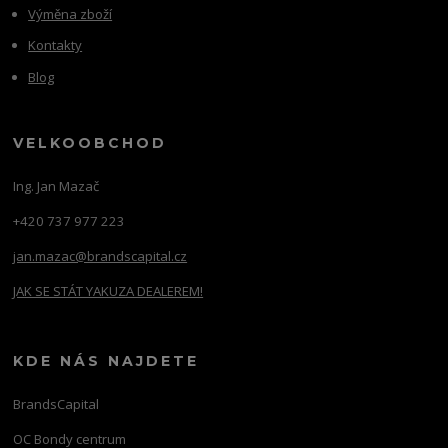
Výměna zboží
Kontakty
Blog
VELKOOBCHOD
Ing. Jan Mazač
+420 737 977 223
jan.mazac@brandscapital.cz
JAK SE STÁT YAKUZA DEALEREM!
KDE NÁS NAJDETE
BrandsCapital
OC Bondy centrum