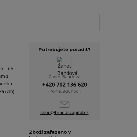
Potřebujete poradit?
ko – ne
kem s
Žanet Bandová
odelka
+420 702 136 620
ka (cm)
(Po-Ne, 8-20 hod.)
shop@brandscapital.cz
Zboží zařazeno v