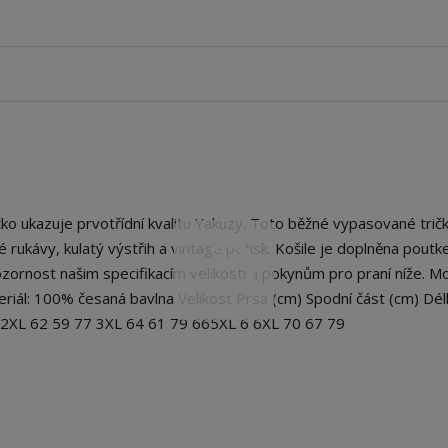
o ukazuje prvotřídní kvalitu Yakuzy. Toto běžné vypasované trič
átké rukávy, kulatý výstřih a vintage potisk. Košile je doplněna pout
ornost našim specifikacím velikosti a pokynům pro praní níže. M
eriál: 100% česaná bavlna Velikost Prsa (cm) Spodní část (cm) Dél
5 2XL 62 59 77 3XL 64 61 79 665XL 6 6XL 70 67 79