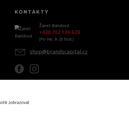
KONTAKTY
Žanet Bandová
+420 702 136 620
(Po-Ne, 8-20 hod.)
shop@brandscapital.cz
ohli zobrazovat