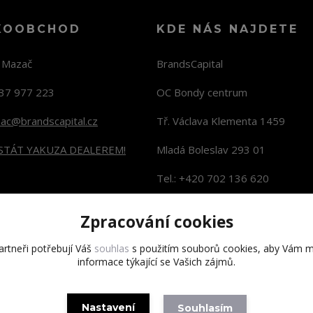
KOOBCHOD
KDE NÁS NAJDETE
n Mazač
BrandsCapital
37 977 223
OC Bondy centrum
zac@brandscapital.cz
Tř. Václava Klementa 1459
 STÁT YAKUZA DEALEREM!
Mladá Boleslav 293 01
Tel.: +420 702 136 620
KONTAKTY NA PRODEJNY
Zpracování cookies
rtneři potřebují Váš
souhlas
s použitím souborů cookies, aby Vám m
informace týkající se Vašich zájmů.
Copyright 2020 BrandsCapital s.r.o.
Nastavení
Souhlasím