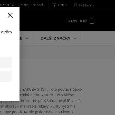
02 136 620
(Po-Ne, 8-20 hod.)
CZK
Přihlášení
0
ks
za
0 Kč
t
 o těch
% AKCE
DALŠÍ ZNAČKY
L
Pánské tričko YAKUZA SHOT. Toto poutavé tričko
ukazuje prvotřídní kvalitu Yakuzy. Toto běžné
vypasované tričko – ne příliš štíhlé, ne příliš volné,
tak akorát – má krátké rukávy, kulatý výstřih a
vintage potisk. Košile je doplněna poutkem s