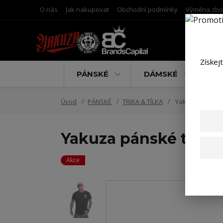
O nás
Jak nakupovat
Obchodní podmínky
Výměna zbo
Získej
PÁNSKÉ
DÁMSKÉ
D
Úvod
PÁNSKÉ
TRIKA & TÍLKA
Yakuza pánské tr
Yakuza pánské tričko
Akce