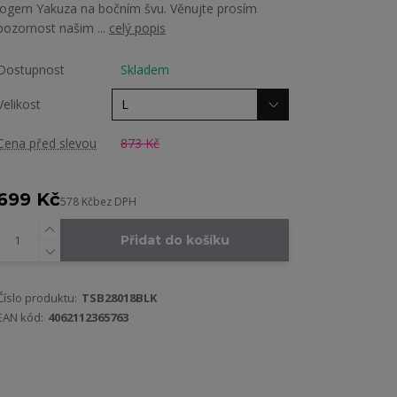
logem Yakuza na bočním švu. Věnujte prosím
pozornost našim ...
celý popis
Dostupnost
Skladem
Velikost
Cena před slevou
873 Kč
699 Kč
578 Kč
bez DPH
Přidat do košíku
Číslo produktu:
TSB28018BLK
EAN kód:
4062112365763