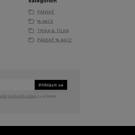
kategoriích
PÁNSKÉ
% AKCE
TRIKA & TÍLKA
PÁNSKÉ % AKCE
Přihlásit se
ním osobních údajů
za účelem