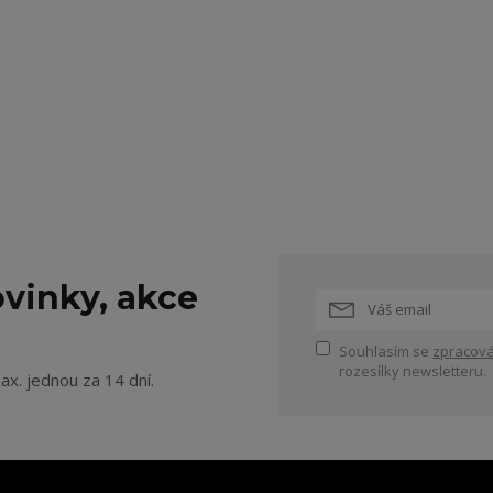
vinky, akce
Souhlasím se
zpracová
rozesílky newsletteru.
ax. jednou za 14 dní.