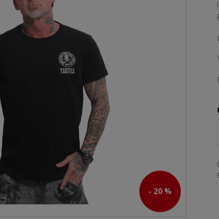
- 20 %