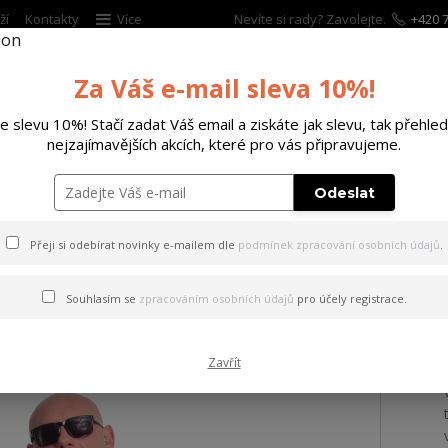
ží
Kontakty
Více
Nevíte si rady? Zavolejte.
+420 7
Za Váš e-mail sleva 10%!
Hleda
te slevu 10%! Stačí zadat Váš email a ziskáte jak slevu, tak přehled
nejzajímavějších akcích, které pro vás připravujeme.
ĚTSKÉ
DOPLŇKY
DÁRKOVÉ POUKAZY
Odeslat
ičko Shot Regular T-Shirt black L
Přeji si odebírat novinky e-mailem dle
podmínek zpracování osobních údajů
.
 Shot Regular T-Shirt black 
Souhlasím se
zpracováním osobních údajů
pro účely registrace.
Zavřít