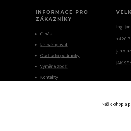
INFORMACE PRO
VEL
ZÁKAZNÍKY
Ing. Ja
O nás
+420 7
Jak nakupovat
jan.ma
Obchodní podmínky
JAK SE
Výměna zboží
Kontakty
Blog
Náš e-shop a pa