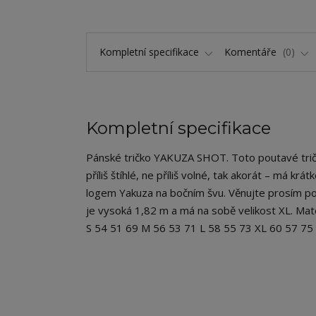
Kompletní specifikace
Komentáře
0
Kompletní specifikace
Pánské tričko YAKUZA SHOT. Toto poutavé tričk
příliš štíhlé, ne příliš volné, tak akorát – má kr
logem Yakuza na bočním švu. Věnujte prosím poz
je vysoká 1,82 m a má na sobě velikost XL. Mat
S 54 51 69 M 56 53 71 L 58 55 73 XL 60 57 7