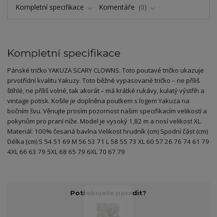
Kompletní specifikace
Komentáře
0
Kompletní specifikace
Pánské tričko YAKUZA SCARY CLOWNS. Toto poutavé tričko ukazuje
prvotřídní kvalitu Yakuzy. Toto běžné vypasované tričko – ne příliš
štíhlé, ne příliš volné, tak akorát – má krátké rukávy, kulatý výstřih a
vintage potisk. Košile je doplněna poutkem s logem Yakuza na
bočním švu. Věnujte prosím pozornost našim specifikacím velikostí a
pokynům pro praní níže. Model je vysoký 1,82 m a nosí velikost XL.
Materiál: 100% česaná bavlna Velikost hrudník (cm) Spodní část (cm)
Délka (cm) S 54 51 69 M 56 53 71 L 58 55 73 XL 60 57 26 76 74 61 79
4XL 66 63 79 5XL 68 65 79 6XL 70 67 79
Potřebujete poradit?