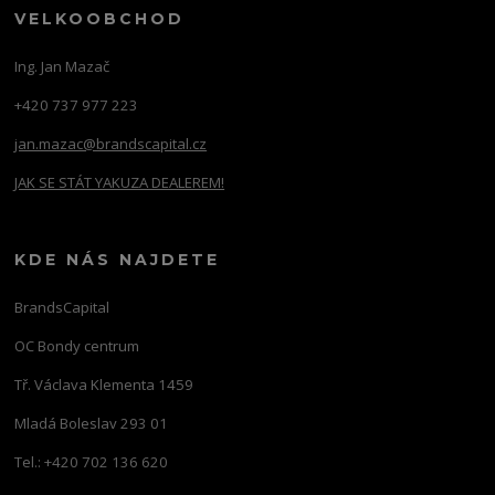
VELKOOBCHOD
Ing. Jan Mazač
+420 737 977 223
jan.mazac@brandscapital.cz
JAK SE STÁT YAKUZA DEALEREM!
KDE NÁS NAJDETE
BrandsCapital
OC Bondy centrum
Tř. Václava Klementa 1459
Mladá Boleslav 293 01
Tel.: +420 702 136 620