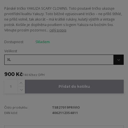
Pánské tričko YAKUZA SCARY CLOWNS. Toto poutavé tričko ukazuje
prvotřídní kvalitu Yakuzy. Toto běžné vypasované tričko – ne příliš štíhlé,
ne příliš volné, tak akorát – má krátké rukávy, kulatý výstřih a vintage
potisk. Košile je doplněna poutkem s logem Yakuza na bočním švu.
Věnujte prosím pozornos...
celý popis
Dostupnost
Skladem
Velikost
900 Kč
744 Kč
bez DPH
Přidat do košíku
Číslo produktu:
TSB27019PRIVIO
EAN kód:
4062112354811