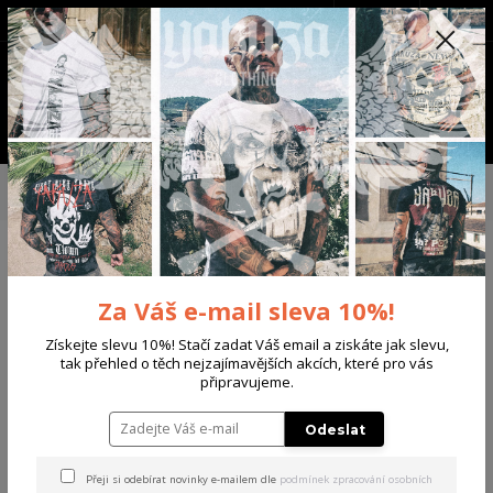
+420 702 136 620
(Po-Ne, 8-20 hod.)
CZK
0
0 Kč
Menu
Úvod
PÁNSKÉ
TRIKA & TÍLKA
Yakuza pánské tričko Scary Clowns
Regular T-Shirt prism/violet XL
Yakuza pánské tričko Scary
Za Váš e-mail sleva 10%!
Clowns Regular T-Shirt
prism/violet XL
Získejte slevu 10%! Stačí zadat Váš email a ziskáte jak slevu,
tak přehled o těch nejzajímavějších akcích, které pro vás
připravujeme.
Odeslat
Přeji si odebírat novinky e-mailem dle
podmínek zpracování osobních