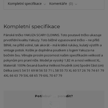
Kompletní specifikace
Komentáře
0
Kompletní specifikace
Pánské tričko YAKUZA SCARY CLOWNS. Toto poutavé tričko ukazuje
prvotřídní kvalitu Yakuzy. Toto běžné vypasované tričko – ne příliš
štíhlé, ne příliš volné, tak akorát – má krátké rukávy, kulatý výstřih a
vintage potisk. Košile je doplněna poutkem s logem Yakuza na
bočním švu. Věnujte prosím pozornost našim specifikacím velikostí a
pokynům pro praní níže. Model je vysoký 1,82 m a nosí velikost XL.
Materiál: 100% česaná bavlna Velikost hrudník (cm) Spodní část (cm)
Délka (cm) S 54 51 69 M 56 53 71 L 58 55 73 XL 60 57 26 76 74 61 79
4XL 66 63 79 5XL 68 65 79 6XL 70 67 79
Potřebujete poradit?