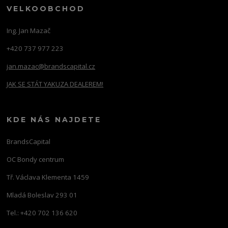
VELKOOBCHOD
Ing. Jan Mazač
+420 737 977 223
jan.mazac@brandscapital.cz
JAK SE STÁT YAKUZA DEALEREM!
KDE NÁS NAJDETE
BrandsCapital
OC Bondy centrum
Tř. Václava Klementa 1459
Mladá Boleslav 293 01
Tel.: +420 702 136 620