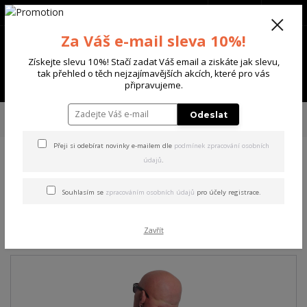
+420 702 136 620
(Po-Ne, 8-20 hod.)
CZK
0
Za Váš e-mail sleva 10%!
0 Kč
Získejte slevu 10%! Stačí zadat Váš email a ziskáte jak slevu,
tak přehled o těch nejzajímavějších akcích, které pro vás
Menu
připravujeme.
Úvod
PÁNSKÉ
TRIKA & TÍLKA
Yakuza pánské tričko Scary Clowns
Odeslat
Regular T-Shirt prism/violet 6XL
Přeji si odebírat novinky e-mailem dle
podmínek zpracování osobních
údajů
.
Yakuza pánské tričko Scary
Clowns Regular T-Shirt
Souhlasím se
zpracováním osobních údajů
pro účely registrace.
prism/violet 6XL
Zavřít