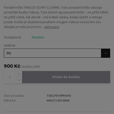
Pánské tričko YAKUZA SCARY CLOWNS. Toto poutavé tričko ukazuje
prvotřídní kvalitu Yakuzy. Toto běžné vypasované tričko – ne příliš štíhlé,
ne příliš volné, tak akorát – má krátké rukávy, kulatý výstřih a vintage
potisk. Košile je doplněna poutkem s logem Yakuza na bočním švu.
Věnujte prosím pozornos...
celý popis
Dostupnost
Skladem
Velikost
900 Kč
744 Kč
bez DPH
Přidat do košíku
Číslo produktu:
TSB27019PRIVIO
EAN kód:
4062112354866