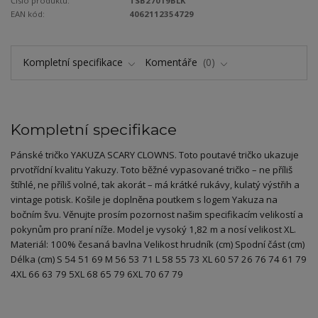
Číslo produktu:
TSB27019BLK
EAN kód:
4062112354729
Kompletní specifikace
Komentáře
0
Kompletní specifikace
Pánské tričko YAKUZA SCARY CLOWNS. Toto poutavé tričko ukazuje
prvotřídní kvalitu Yakuzy. Toto běžné vypasované tričko – ne příliš
štíhlé, ne příliš volné, tak akorát – má krátké rukávy, kulatý výstřih a
vintage potisk. Košile je doplněna poutkem s logem Yakuza na
bočním švu. Věnujte prosím pozornost našim specifikacím velikostí a
pokynům pro praní níže. Model je vysoký 1,82 m a nosí velikost XL.
Materiál: 100% česaná bavlna Velikost hrudník (cm) Spodní část (cm)
Délka (cm) S 54 51 69 M 56 53 71 L 58 55 73 XL 60 57 26 76 74 61 79
4XL 66 63 79 5XL 68 65 79 6XL 70 67 79