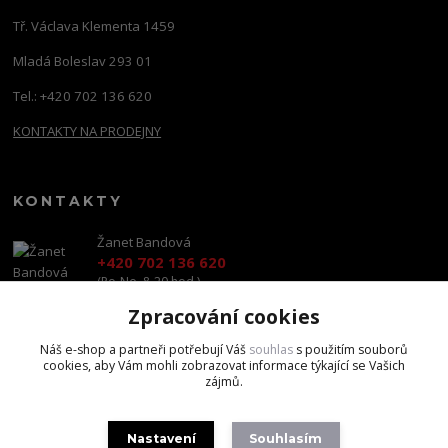
Tř. Václava Klementa 1459
Mladá Boleslav 293 01
Tel.: +420 702 136 620
KONTAKTY NA PRODEJNY
KONTAKTY
Žanet Bandová
+420 702 136 620
(Po-Ne, 8-20 hod.)
Zpracování cookies
shop@brandscapital.cz
Náš e-shop a partneři potřebují Váš
souhlas
s použitím souborů
cookies, aby Vám mohli zobrazovat informace týkající se Vašich
zájmů.
Nastavení
Souhlasím