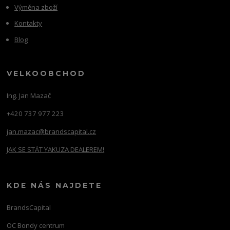
Výměna zboží
Kontakty
Blog
VELKOOBCHOD
Ing. Jan Mazač
+420 737 977 223
jan.mazac@brandscapital.cz
JAK SE STÁT YAKUZA DEALEREM!
KDE NÁS NAJDETE
BrandsCapital
OC Bondy centrum