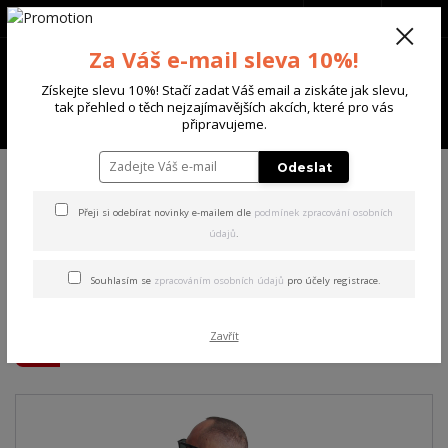
+420 702 136 620
(Po-Ne, 8-20 hod.)
CZK
0
Za Váš e-mail sleva 10%!
0 Kč
Získejte slevu 10%! Stačí zadat Váš email a ziskáte jak slevu,
tak přehled o těch nejzajímavějších akcích, které pro vás
Menu
připravujeme.
Úvod
PÁNSKÉ
TRIKA & TÍLKA
Yakuza pánské tričko Scary Clowns
Odeslat
Regular T-Shirt black XL
Přeji si odebírat novinky e-mailem dle
podmínek zpracování osobních
údajů
.
Yakuza pánské tričko Scary
Clowns Regular T-Shirt black
Souhlasím se
zpracováním osobních údajů
pro účely registrace.
XL
Zavřít
Akce