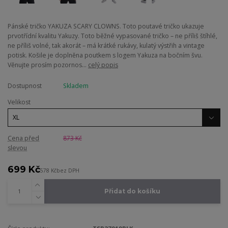
Pánské tričko YAKUZA SCARY CLOWNS. Toto poutavé tričko ukazuje
prvotřídní kvalitu Yakuzy. Toto běžné vypasované tričko – ne příliš štíhlé,
ne příliš volné, tak akorát – má krátké rukávy, kulatý výstřih a vintage
potisk. Košile je doplněna poutkem s logem Yakuza na bočním švu.
Věnujte prosím pozornos...
celý popis
Dostupnost
Skladem
Velikost
Cena před
873 Kč
slevou
699 Kč
578 Kč
bez DPH
Přidat do košíku