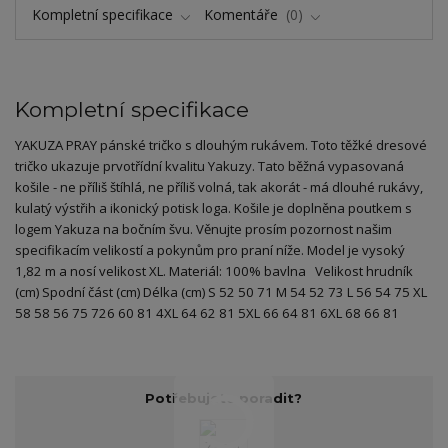
Kompletní specifikace
Komentáře
0
Kompletní specifikace
YAKUZA PRAY pánské tričko s dlouhým rukávem. Toto těžké dresové
tričko ukazuje prvotřídní kvalitu Yakuzy. Tato běžná vypasovaná
košile - ne příliš štíhlá, ne příliš volná, tak akorát - má dlouhé rukávy,
kulatý výstřih a ikonický potisk loga. Košile je doplněna poutkem s
logem Yakuza na bočním švu. Věnujte prosím pozornost našim
specifikacím velikostí a pokynům pro praní níže. Model je vysoký
1,82 m a nosí velikost XL. Materiál: 100% bavlna Velikost hrudník
(cm) Spodní část (cm) Délka (cm) S 52 50 71 M 54 52 73 L 56 54 75 XL
58 58 56 75 726 60 81 4XL 64 62 81 5XL 66 64 81 6XL 68 66 81
Potřebujete poradit?