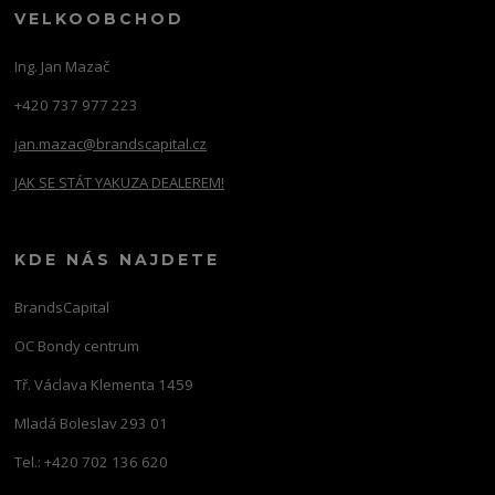
VELKOOBCHOD
Ing. Jan Mazač
+420 737 977 223
jan.mazac@brandscapital.cz
JAK SE STÁT YAKUZA DEALEREM!
KDE NÁS NAJDETE
BrandsCapital
OC Bondy centrum
Tř. Václava Klementa 1459
Mladá Boleslav 293 01
Tel.: +420 702 136 620