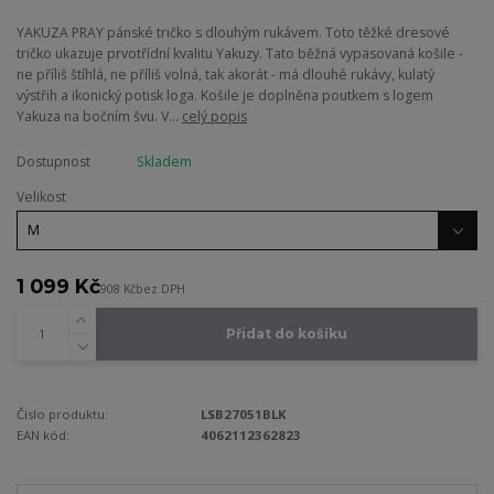
YAKUZA PRAY pánské tričko s dlouhým rukávem. Toto těžké dresové
tričko ukazuje prvotřídní kvalitu Yakuzy. Tato běžná vypasovaná košile -
ne příliš štíhlá, ne příliš volná, tak akorát - má dlouhé rukávy, kulatý
výstřih a ikonický potisk loga. Košile je doplněna poutkem s logem
Yakuza na bočním švu. V...
celý popis
Dostupnost
Skladem
Velikost
1 099 Kč
908 Kč
bez DPH
Přidat do košíku
Číslo produktu:
LSB27051BLK
EAN kód:
4062112362823