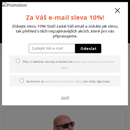
+420 702 136 620
(Po-Ne, 8-20 hod.)
CZK
0
Za Váš e-mail sleva 10%!
0 Kč
Získejte slevu 10%! Stačí zadat Váš email a ziskáte jak slevu,
tak přehled o těch nejzajímavějších akcích, které pro vás
Menu
připravujeme.
Úvod
PÁNSKÉ
TRIKA & TÍLKA
Yakuza pánské tričko s dlouhým
Odeslat
rukávem Pray Longsleeve T-Shirt black M
Přeji si odebírat novinky e-mailem dle
podmínek zpracování osobních
údajů
.
Yakuza pánské tričko s
dlouhým rukávem Pray
Souhlasím se
zpracováním osobních údajů
pro účely registrace.
Longsleeve T-Shirt black M
Zavřít