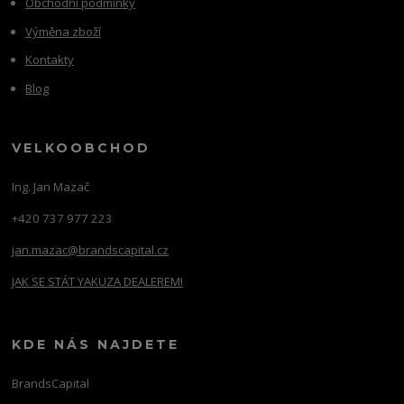
Obchodní podmínky
Výměna zboží
Kontakty
Blog
VELKOOBCHOD
Ing. Jan Mazač
+420 737 977 223
jan.mazac@brandscapital.cz
JAK SE STÁT YAKUZA DEALEREM!
KDE NÁS NAJDETE
BrandsCapital