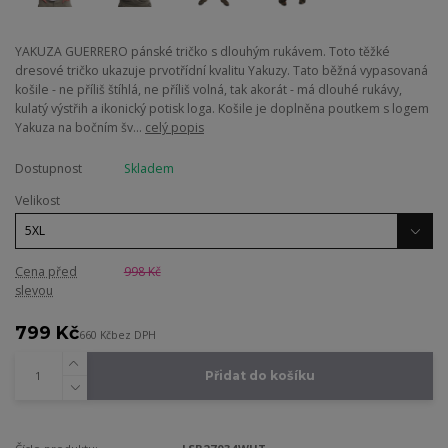
YAKUZA GUERRERO pánské tričko s dlouhým rukávem. Toto těžké
dresové tričko ukazuje prvotřídní kvalitu Yakuzy. Tato běžná vypasovaná
košile - ne příliš štíhlá, ne příliš volná, tak akorát - má dlouhé rukávy,
kulatý výstřih a ikonický potisk loga. Košile je doplněna poutkem s logem
Yakuza na bočním šv...
celý popis
Dostupnost
Skladem
Velikost
Cena před
998 Kč
slevou
799 Kč
660 Kč
bez DPH
Přidat do košíku