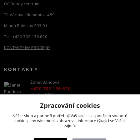
OC Bondy centrum
Tř. Václava Klementa 1459
Mladá Boleslav 293 01
Tel.: +420 702 136 620
KONTAKTY NA PRODEJNY
KONTAKTY
Žanet Bandová
+420 702 136 620
(Po-Ne, 8-20 hod.)
Zpracování cookies
shop@brandscapital.cz
Náš e-shop a partneři potřebují Váš
souhlas
s použitím souborů
cookies, aby Vám mohli zobrazovat informace týkající se Vašich
zájmů.