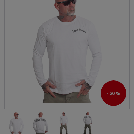
- 20 %