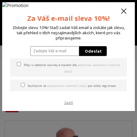
+420 702 136 620
(Po-Ne, 8-20 hod.)
CZK
0
Za Váš e-mail sleva 10%!
0 Kč
Získejte slevu 10%! Stačí zadat Váš email a ziskáte jak slevu,
tak přehled o těch nejzajímavějších akcích, které pro vás
Menu
připravujeme.
Úvod
PÁNSKÉ
TRIKA & TÍLKA
Yakuza pánské tričko s dlouhým
Odeslat
rukávem Guerrero Longsleeve T-Shirt white 5XL
Přeji si odebírat novinky e-mailem dle
podmínek zpracování osobních
údajů
.
Yakuza pánské tričko s
dlouhým rukávem Guerrero
Souhlasím se
zpracováním osobních údajů
pro účely registrace.
Longsleeve T-Shirt white 5XL
Zavřít
Akce