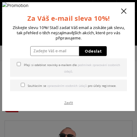
+420 702 136 620
(Po-Ne, 8-20 hod.)
CZK
0
Za Váš e-mail sleva 10%!
0 Kč
Získejte slevu 10%! Stačí zadat Váš email a ziskáte jak slevu,
tak přehled o těch nejzajímavějších akcích, které pro vás
Menu
připravujeme.
Úvod
PÁNSKÉ
TRIKA & TÍLKA
Yakuza pánské tričko s dlouhým
Odeslat
rukávem Guerrero Longsleeve T-Shirt black XL
Přeji si odebírat novinky e-mailem dle
podmínek zpracování osobních
údajů
.
Yakuza pánské tričko s
dlouhým rukávem Guerrero
Souhlasím se
zpracováním osobních údajů
pro účely registrace.
Longsleeve T-Shirt black XL
Zavřít
Akce