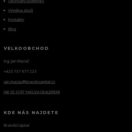
Obchodní podmínky
Výměna zboží
Kontakty
Blog
VELKOOBCHOD
Ing. Jan Mazač
+420 737 977 223
jan.mazac@brandscapital.cz
JAK SE STÁT YAKUZA DEALEREM!
KDE NÁS NAJDETE
BrandsCapital