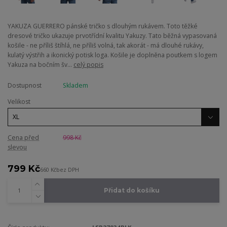
YAKUZA GUERRERO pánské tričko s dlouhým rukávem. Toto těžké
dresové tričko ukazuje prvotřídní kvalitu Yakuzy. Tato běžná vypasovaná
košile - ne příliš štíhlá, ne příliš volná, tak akorát - má dlouhé rukávy,
kulatý výstřih a ikonický potisk loga. Košile je doplněna poutkem s logem
Yakuza na bočním šv...
celý popis
Dostupnost
Skladem
Velikost
Cena před
998 Kč
slevou
799 Kč
660 Kč
bez DPH
Přidat do košíku