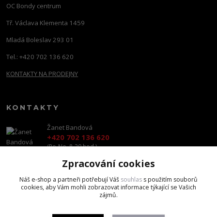
OC Bondy centrum
Tř. Václava Klementa 1459
Mladá Boleslav 293 01
Tel.: +420 702 136 620
KONTAKTY NA PRODEJNY
KONTAKTY
Žanet Bandová
+420 702 136 620
(Po-Ne, 8-20 hod.)
Zpracování cookies
shop@brandscapital.cz
Náš e-shop a partneři potřebují Váš
souhlas
s použitím souborů
cookies, aby Vám mohli zobrazovat informace týkající se Vašich
zájmů.