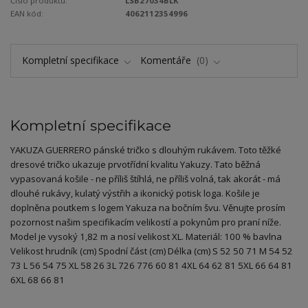
Číslo produktu:
LSB27034BLK
EAN kód:
4062112354996
Kompletní specifikace
Komentáře
0
Kompletní specifikace
YAKUZA GUERRERO pánské tričko s dlouhým rukávem. Toto těžké
dresové tričko ukazuje prvotřídní kvalitu Yakuzy. Tato běžná
vypasovaná košile - ne příliš štíhlá, ne příliš volná, tak akorát - má
dlouhé rukávy, kulatý výstřih a ikonický potisk loga. Košile je
doplněna poutkem s logem Yakuza na bočním švu. Věnujte prosím
pozornost našim specifikacím velikostí a pokynům pro praní níže.
Model je vysoký 1,82 m a nosí velikost XL. Materiál: 100 % bavlna
Velikost hrudník (cm) Spodní část (cm) Délka (cm) S 52 50 71 M 54 52
73 L 56 54 75 XL 58 26 3L 726 776 60 81 4XL 64 62 81 5XL 66 64 81
6XL 68 66 81