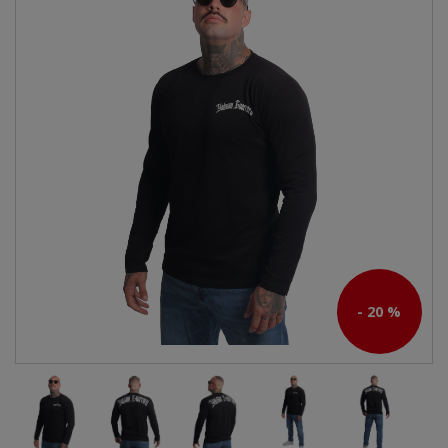
- 20 %