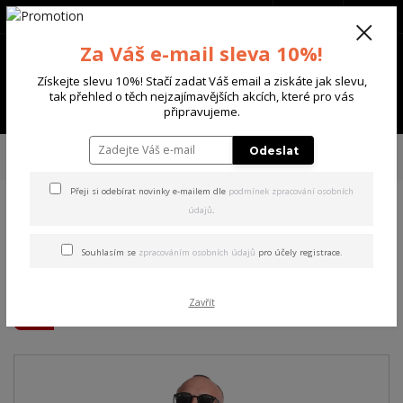
+420 702 136 620
(Po-Ne, 8-20 hod.)
CZK
0
Za Váš e-mail sleva 10%!
0 Kč
Získejte slevu 10%! Stačí zadat Váš email a ziskáte jak slevu,
tak přehled o těch nejzajímavějších akcích, které pro vás
Menu
připravujeme.
Úvod
PÁNSKÉ
TRIKA & TÍLKA
Yakuza pánské tričko s dlouhým
Odeslat
rukávem Guerrero Longsleeve T-Shirt black 3XL
Přeji si odebírat novinky e-mailem dle
podmínek zpracování osobních
údajů
.
Yakuza pánské tričko s
dlouhým rukávem Guerrero
Souhlasím se
zpracováním osobních údajů
pro účely registrace.
Longsleeve T-Shirt black 3XL
Zavřít
Akce