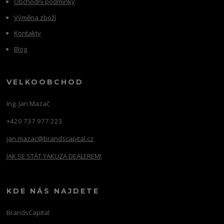
Obchodní podmínky
Výměna zboží
Kontakty
Blog
VELKOOBCHOD
Ing. Jan Mazač
+420 737 977 223
jan.mazac@brandscapital.cz
JAK SE STÁT YAKUZA DEALEREM!
KDE NÁS NAJDETE
BrandsCapital