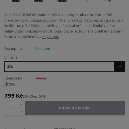
YAKUZA GUERRERO pánské tričko s dlouhým rukávem. Toto těžké
dresové tričko ukazuje prvotřídní kvalitu Yakuzy. Tato běžná vypasovaná
košile - ne příliš štíhlá, ne příliš volná, tak akorát - má dlouhé rukávy,
kulatý výstřih a ikonický potisk loga. Košile je doplněna poutkem s logem
Yakuza na bočním šv...
celý popis
Dostupnost
Skladem
Velikost
Cena před
998 Kč
slevou
799 Kč
660 Kč
bez DPH
Přidat do košíku