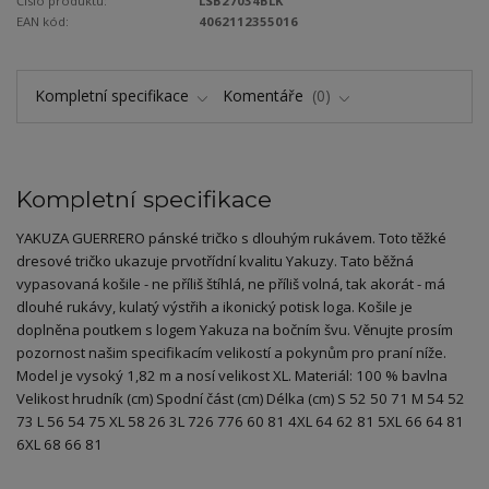
Číslo produktu:
LSB27034BLK
EAN kód:
4062112355016
Kompletní specifikace
Komentáře
0
Kompletní specifikace
YAKUZA GUERRERO pánské tričko s dlouhým rukávem. Toto těžké
dresové tričko ukazuje prvotřídní kvalitu Yakuzy. Tato běžná
vypasovaná košile - ne příliš štíhlá, ne příliš volná, tak akorát - má
dlouhé rukávy, kulatý výstřih a ikonický potisk loga. Košile je
doplněna poutkem s logem Yakuza na bočním švu. Věnujte prosím
pozornost našim specifikacím velikostí a pokynům pro praní níže.
Model je vysoký 1,82 m a nosí velikost XL. Materiál: 100 % bavlna
Velikost hrudník (cm) Spodní část (cm) Délka (cm) S 52 50 71 M 54 52
73 L 56 54 75 XL 58 26 3L 726 776 60 81 4XL 64 62 81 5XL 66 64 81
6XL 68 66 81