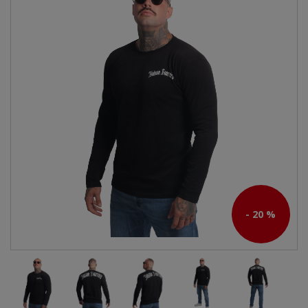
- 20 %