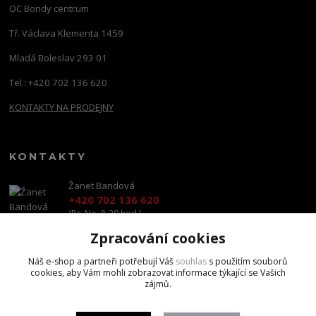
OC Bondy centrum
Tř. Václava Klementa 1459
Mladá Boleslav 293 01
Tel.: +420 702 136 620
KONTAKTY NA PRODEJNY
KONTAKTY
Žanet Bandová
+420 702 136 620
(Po-Ne, 8-20 hod.)
Zpracování cookies
shop@brandscapital.cz
Náš e-shop a partneři potřebují Váš
souhlas
s použitím souborů
cookies, aby Vám mohli zobrazovat informace týkající se Vašich
zájmů.