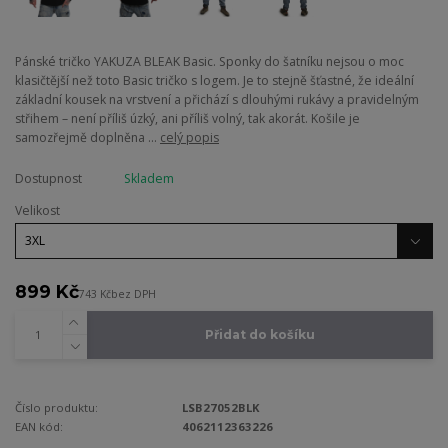
Pánské tričko YAKUZA BLEAK Basic. Sponky do šatníku nejsou o moc
klasičtější než toto Basic tričko s logem. Je to stejně šťastné, že ideální
základní kousek na vrstvení a přichází s dlouhými rukávy a pravidelným
střihem – není příliš úzký, ani příliš volný, tak akorát. Košile je
samozřejmě doplněna ...
celý popis
Dostupnost
Skladem
Velikost
899 Kč
743 Kč
bez DPH
Přidat do košíku
Číslo produktu:
LSB27052BLK
EAN kód:
4062112363226