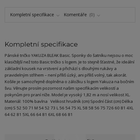
Kompletní specifikace
Komentáře
0
Kompletní specifikace
Pánské tričko YAKUZA BLEAK Basic. Sponky do šatníku nejsou o moc
klasičtější než toto Basic tričko s logem. Je to stejně šťastné, že ideální
základní kousek na vrstvení a přichází s dlouhými rukávy a
pravidelným střihem – není příliš úzký, ani příliš volný, tak akorát.
Košile je samozřejmě doplněna o záložku s logem Yakuza na bočním
švu. Věnujte prosím pozornost našim specifikacím velikostí a
pokynům pro praní níže. Model je vysoký 1,82 m a nosí velikost XL.
Materiál: 100% bavlna Velikost hrudník (cm) Spodní část (cm) Délka
(cm) S 52 50 71 M 54 52 73 L 56 54 75 XL 58 58 56 75 726 60 81 4XL
64 62 81 5XL 66 64 81 6XL 68 66 81