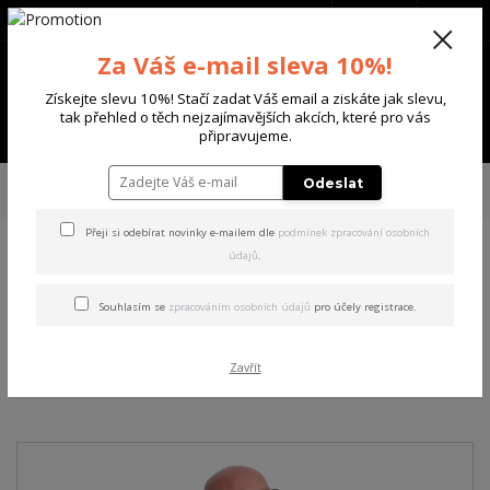
+420 702 136 620
(Po-Ne, 8-20 hod.)
CZK
0
Za Váš e-mail sleva 10%!
0 Kč
Získejte slevu 10%! Stačí zadat Váš email a ziskáte jak slevu,
tak přehled o těch nejzajímavějších akcích, které pro vás
Menu
připravujeme.
Úvod
PÁNSKÉ
TRIKA & TÍLKA
Yakuza pánské tričko s dlouhým
Odeslat
rukávem Bleak Basic Longsleeve T-Shirt black 3XL
Přeji si odebírat novinky e-mailem dle
podmínek zpracování osobních
údajů
.
Yakuza pánské tričko s
dlouhým rukávem Bleak
Souhlasím se
zpracováním osobních údajů
pro účely registrace.
Basic Longsleeve T-Shirt
Zavřít
black 3XL