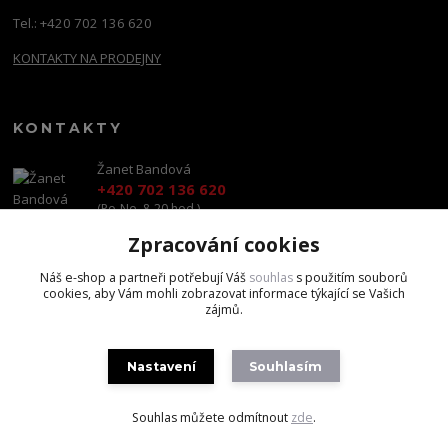
Tel.: +420 702 136 620
KONTAKTY NA PRODEJNY
KONTAKTY
Žanet Bandová
+420 702 136 620
(Po-Ne, 8-20 hod.)
Zpracování cookies
shop@brandscapital.cz
Náš e-shop a partneři potřebují Váš
souhlas
s použitím souborů
cookies, aby Vám mohli zobrazovat informace týkající se Vašich
zájmů.
Nastavení
Souhlasím
Copyright 2020 BrandsCapital s.r.o.
Souhlas můžete odmítnout
zde
.