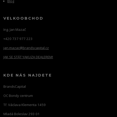
Blog
VELKOOBCHOD
Ing. Jan Mazač
+420 737 977 223
jan.mazac@brandscapital.cz
JAK SE STÁT YAKUZA DEALEREM!
KDE NÁS NAJDETE
BrandsCapital
OC Bondy centrum
Tř. Václava Klementa 1459
Mladá Boleslav 293 01