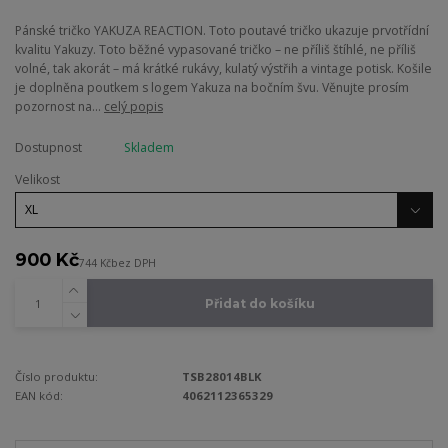
Pánské tričko YAKUZA REACTION. Toto poutavé tričko ukazuje prvotřídní
kvalitu Yakuzy. Toto běžné vypasované tričko – ne příliš štíhlé, ne příliš
volné, tak akorát – má krátké rukávy, kulatý výstřih a vintage potisk. Košile
je doplněna poutkem s logem Yakuza na bočním švu. Věnujte prosím
pozornost na...
celý popis
Dostupnost
Skladem
Velikost
900 Kč
744 Kč
bez DPH
Přidat do košíku
Číslo produktu:
TSB28014BLK
EAN kód:
4062112365329