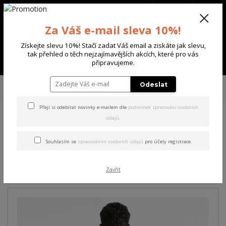
+420 702 136 620
(Po-Ne, 8-20 hod.)
CZK
0
Za Váš e-mail sleva 10%!
0 Kč
Získejte slevu 10%! Stačí zadat Váš email a ziskáte jak slevu,
tak přehled o těch nejzajímavějších akcích, které pro vás
Menu
připravujeme.
Úvod
PÁNSKÉ
TRIKA & TÍLKA
Yakuza pánské tričko Reaction Regular
Odeslat
T-Shirt black XL
Přeji si odebírat novinky e-mailem dle
podmínek zpracování osobních
údajů
.
Yakuza pánské tričko
Reaction Regular T-Shirt
Souhlasím se
zpracováním osobních údajů
pro účely registrace.
black XL
Zavřít