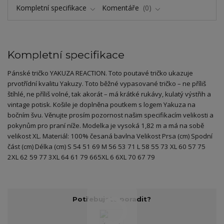
Kompletní specifikace
Komentáře
0
Kompletní specifikace
Pánské tričko YAKUZA REACTION. Toto poutavé tričko ukazuje
prvotřídní kvalitu Yakuzy. Toto běžné vypasované tričko – ne příliš
štíhlé, ne příliš volné, tak akorát – má krátké rukávy, kulatý výstřih a
vintage potisk. Košile je doplněna poutkem s logem Yakuza na
bočním švu. Věnujte prosím pozornost našim specifikacím velikosti a
pokynům pro praní níže. Modelka je vysoká 1,82 m a má na sobě
velikost XL. Materiál: 100% česaná bavlna Velikost Prsa (cm) Spodní
část (cm) Délka (cm) S 54 51 69 M 56 53 71 L 58 55 73 XL 60 57 75
2XL 62 59 77 3XL 64 61 79 665XL 6 6XL 70 67 79
Potřebujete poradit?