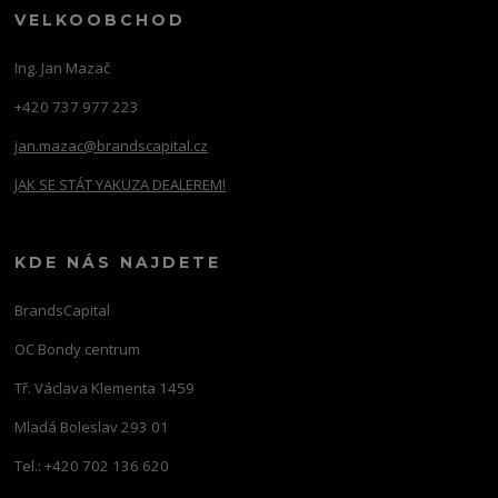
VELKOOBCHOD
Ing. Jan Mazač
+420 737 977 223
jan.mazac@brandscapital.cz
JAK SE STÁT YAKUZA DEALEREM!
KDE NÁS NAJDETE
BrandsCapital
OC Bondy centrum
Tř. Václava Klementa 1459
Mladá Boleslav 293 01
Tel.: +420 702 136 620