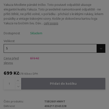
Yakuza Modlete pánské tričko. Toto poutavé odpaliště ukazuje
elegantní kvalitu Yakuza. Toto pravidelné namontované odpaliště - ne
příliš štíhlé, ne příliš volné, v pořádku - přichází s krátkými rukávy, krkem
posádky a vintage tiskovými vzory. Košile je dokončena kartou loga
Yakuza na bočním švu. Dáv...
celý popis
Dostupnost
Skladem
Velikost
Cena před
873 Kč
slevou
699 Kč
578 Kč
bez DPH
Přidat do košíku
Číslo produktu:
TSB26014WHT
EAN kód:
4062112343228