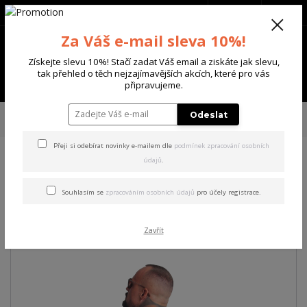
+420 702 136 620
(Po-Ne, 8-20 hod.)
CZK
0
Za Váš e-mail sleva 10%!
0 Kč
Získejte slevu 10%! Stačí zadat Váš email a ziskáte jak slevu,
tak přehled o těch nejzajímavějších akcích, které pro vás
Menu
připravujeme.
Úvod
PÁNSKÉ
TRIKA & TÍLKA
Yakuza pánské tričko Pray Regular T-
Odeslat
Shirt white S
Přeji si odebírat novinky e-mailem dle
podmínek zpracování osobních
údajů
.
Yakuza pánské tričko Pray
Regular T-Shirt white S
Souhlasím se
zpracováním osobních údajů
pro účely registrace.
Akce
Zavřít