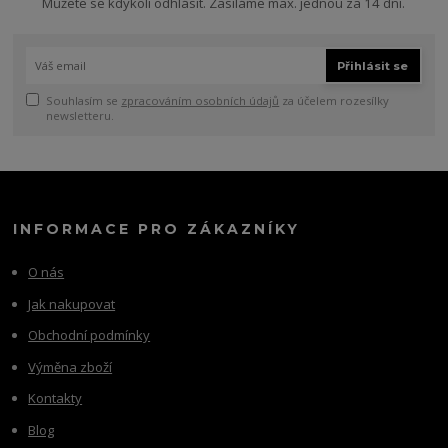
Můžete se kdykoli odhlásit. Zasíláme max. jednou za 14 dní.
Přihlásit se
Souhlasím se
zpracováním osobních údajů
za účelem rozesílky
newsletteru.
INFORMACE PRO ZÁKAZNÍKY
O nás
Jak nakupovat
Obchodní podmínky
Výměna zboží
Kontakty
Blog