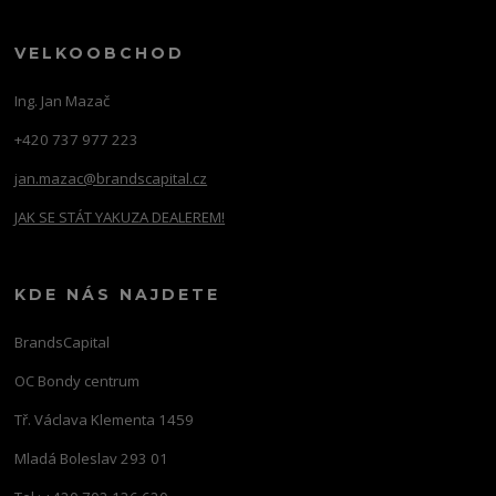
VELKOOBCHOD
Ing. Jan Mazač
+420 737 977 223
jan.mazac@brandscapital.cz
JAK SE STÁT YAKUZA DEALEREM!
KDE NÁS NAJDETE
BrandsCapital
OC Bondy centrum
Tř. Václava Klementa 1459
Mladá Boleslav 293 01