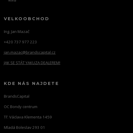
VELKOOBCHOD
Ing. Jan Mazač
+420 737 977 223
jan.mazac@brandscapital.cz
JAK SE STÁT YAKUZA DEALEREM!
KDE NÁS NAJDETE
BrandsCapital
OC Bondy centrum
Tř. Václava Klementa 1459
Mladá Boleslav 293 01