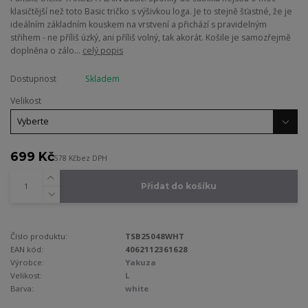
klasičtější než toto Basic tričko s výšivkou loga. Je to stejně šťastné, že je
ideálním základním kouskem na vrstvení a přichází s pravidelným
střihem - ne příliš úzký, ani příliš volný, tak akorát. Košile je samozřejmě
doplněna o zálo...
celý popis
Dostupnost
Skladem
Velikost
699 Kč
578 Kč
bez DPH
Přidat do košíku
Číslo produktu:
TSB25048WHT
EAN kód:
4062112361628
Výrobce:
Yakuza
Velikost:
L
Barva:
white