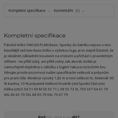
Kompletní specifikace
Komentáře
0
Kompletní specifikace
Pánské tričko YAKUZA PLAIN Basic. Sponky do šatníku nejsou o moc
klasičtější než toto Basic tričko s výšivkou loga. Je to stejně šťastné, že
je ideálním základním kouskem na vrstvení a přichází s pravidelným
střihem - ne příliš úzký, ani příliš volný, tak akorát. Košile je
samozřejmě doplněna o záložku s logem Yakuza na bočním švu.
Věnujte prosím pozornost našim specifikacím velikostí a pokynům
pro praní níže. Model je vysoký 1,82 m a nosí velikost XL. Materiál: 90
% bavlna, 10 % polyamid Velikost hrudník (cm) Spodní část (cm)
Délka (cm) S 54 51 69 M 56 53 71 L 58 55 73 XL 750 3X7 64 61 79
4XL 66 63 79 5XL 68 65 79 6XL 70 67 79
Potřebujete poradit?