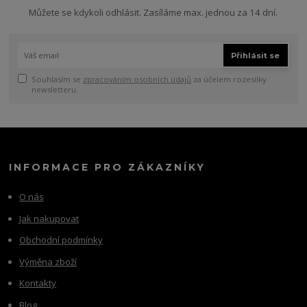
Můžete se kdykoli odhlásit. Zasíláme max. jednou za 14 dní.
Přihlásit se
Souhlasím se
zpracováním osobních údajů
za účelem rozesílky
newsletteru.
INFORMACE PRO ZÁKAZNÍKY
O nás
Jak nakupovat
Obchodní podmínky
Výměna zboží
Kontakty
Blog