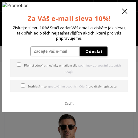
+420 702 136 620
(Po-Ne, 8-20 hod.)
CZK
0
Za Váš e-mail sleva 10%!
0 Kč
Získejte slevu 10%! Stačí zadat Váš email a ziskáte jak slevu,
tak přehled o těch nejzajímavějších akcích, které pro vás
Menu
připravujeme.
Úvod
PÁNSKÉ
TRIKA & TÍLKA
Yakuza pánské tričko Plain Regular
Odeslat
Basic T-Shirt
Přeji si odebírat novinky e-mailem dle
podmínek zpracování osobních
údajů
.
Yakuza pánské tričko Plain
Regular Basic T-Shirt
Souhlasím se
zpracováním osobních údajů
pro účely registrace.
Zavřít