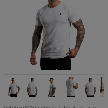
Pánské tričko YAKUZA PLAIN Basic. Sponky do šatníku nejsou o moc