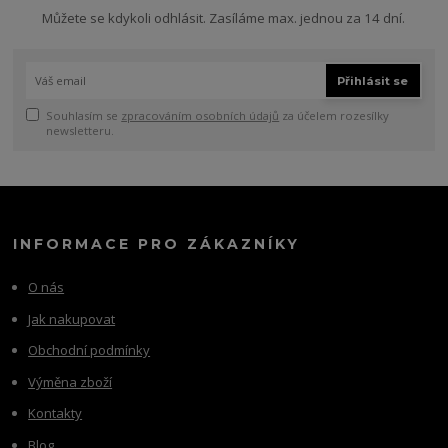
Můžete se kdykoli odhlásit. Zasíláme max. jednou za 14 dní.
Přihlásit se
Souhlasím se
zpracováním osobních údajů
za účelem rozesílky
newsletteru.
INFORMACE PRO ZÁKAZNÍKY
O nás
Jak nakupovat
Obchodní podmínky
Výměna zboží
Kontakty
Blog