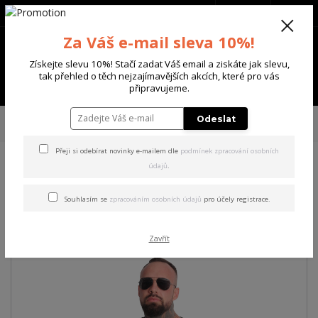
+420 702 136 620
(Po-Ne, 8-20 hod.)
CZK
0
Za Váš e-mail sleva 10%!
0 Kč
Získejte slevu 10%! Stačí zadat Váš email a ziskáte jak slevu,
tak přehled o těch nejzajímavějších akcích, které pro vás
Menu
připravujeme.
Úvod
PÁNSKÉ
TRIKA & TÍLKA
Yakuza pánské tričko Plain Regular
Odeslat
Basic T-Shirt
Přeji si odebírat novinky e-mailem dle
podmínek zpracování osobních
údajů
.
Yakuza pánské tričko Plain
Regular Basic T-Shirt
Souhlasím se
zpracováním osobních údajů
pro účely registrace.
Zavřít