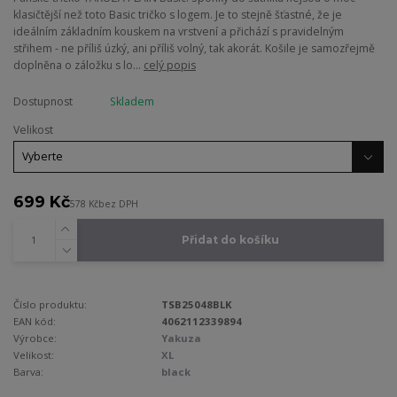
klasičtější než toto Basic tričko s logem. Je to stejně šťastné, že je
ideálním základním kouskem na vrstvení a přichází s pravidelným
střihem - ne příliš úzký, ani příliš volný, tak akorát. Košile je samozřejmě
doplněna o záložku s lo...
celý popis
Dostupnost
Skladem
Velikost
699 Kč
578 Kč
bez DPH
Přidat do košíku
Číslo produktu:
TSB25048BLK
EAN kód:
4062112339894
Výrobce:
Yakuza
Velikost:
XL
Barva:
black