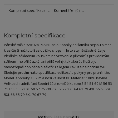
Kompletní specifikace
Komentáře
0
Kompletní specifikace
Pánské tričko YAKUZA PLAIN Basic. Sponky do šatníku nejsou o moc
klasičtější než toto Basic tričko s logem. Je to stejně šťastné, že je
ideálním základním kouskem na vrstvení a přichází s pravidelným
střihem - ne příliš úzký, ani příliš volný, tak akorát. Košile je
samozřejmě doplněna o záložku s logem Yakuza na bočním švu.
Sledujte prosím naše specifikace velikostí a pokyny pro praní níže.
Model je vysoký 1,82 m a nosí velikost XL. Materiál: 100% bavlna
Velikost hrudník (cm) Spodní část (cm) Délka (cm) S 54 51 69 M 56 53
71 L 58 55 73 XL 60 57 75 2XL 62 59 77 3XL 64 61 79 4XL 66 63 79
5XL 68 65 79 6XL 70 67 79
Potřebujete poradit?