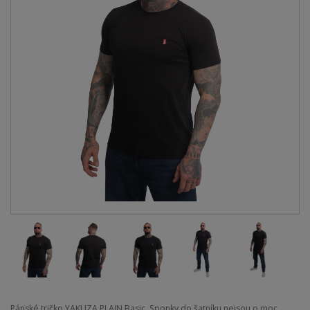
Pánské tričko YAKUZA PLAIN Basic. Sponky do šatníku nejsou o moc