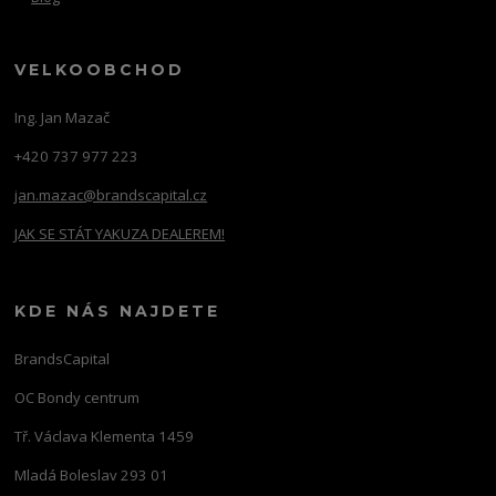
VELKOOBCHOD
Ing. Jan Mazač
+420 737 977 223
jan.mazac@brandscapital.cz
JAK SE STÁT YAKUZA DEALEREM!
KDE NÁS NAJDETE
BrandsCapital
OC Bondy centrum
Tř. Václava Klementa 1459
Mladá Boleslav 293 01