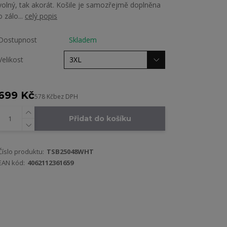
volný, tak akorát. Košile je samozřejmě doplněna
o zálo...
celý popis
Dostupnost
Skladem
Velikost
699 Kč
578 Kč
bez DPH
Přidat do košíku
Číslo produktu:
TSB25048WHT
EAN kód:
4062112361659