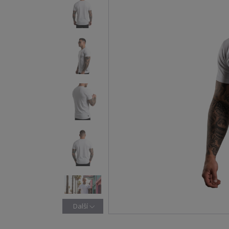
Další