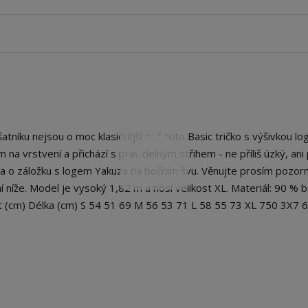
níku nejsou o moc klasičtější než toto Basic tričko s výšivkou log
na vrstvení a přichází s pravidelným střihem - ne příliš úzký, ani p
na o záložku s logem Yakuza na bočním švu. Věnujte prosím pozor
 níže. Model je vysoký 1,82 m a nosí velikost XL. Materiál: 90 % b
st (cm) Délka (cm) S 54 51 69 M 56 53 71 L 58 55 73 XL 750 3X7 