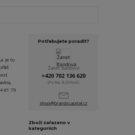
Potřebujete poradit?
a. Je to
říliš
Žanet Bandová
nost
+420 702 136 620
avlna,
(Po-Ne, 8-20 hod.)
64 61 79
shop@brandscapital.cz
Zboží zařazeno v
kategoriích