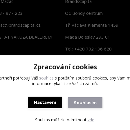
n Mazač
BrandsCapital
37 977 223
OC Bondy centrum
zac@brandscapital.cz
Tř. Václava Klementa 1459
 STÁT YAKUZA DEALEREM!
Mladá Boleslav 293 01
Tel.: +420 702 136 620
KONTAKTY NA PRODEJNY
Zpracování cookies
rtneři potřebují Váš
souhlas
s použitím souborů cookies, aby Vám m
informace týkající se Vašich zájmů.
Copyright 2020 BrandsCapital s.r.o.
Nastavení
Souhlasím
Souhlas můžete odmítnout
zde
.