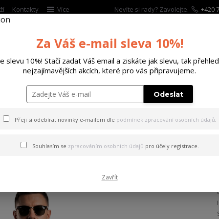
ží
Kontakty
Více
Nevíte si rady? Zavolejte.
+420 7
Za Váš e-mail sleva 10%!
Hleda
te slevu 10%! Stačí zadat Váš email a ziskáte jak slevu, tak přehled
nejzajímavějších akcích, které pro vás připravujeme.
ĚTSKÉ
DOPLŇKY
DÁRKOVÉ POUKAZY
Odeslat
ičko Plain Regular Basic T-Shirt white 3XL
Přeji si odebírat novinky e-mailem dle
podmínek zpracování osobních údajů
.
 Plain Regular Basic T-Shirt
Souhlasím se
zpracováním osobních údajů
pro účely registrace.
Zavřít