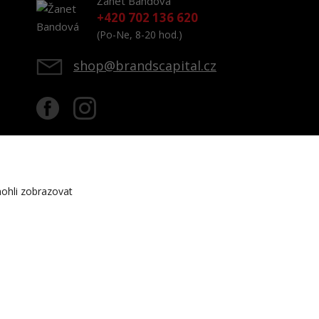
Žanet Bandová
+420 702 136 620
(Po-Ne, 8-20 hod.)
shop@brandscapital.cz
ohli zobrazovat