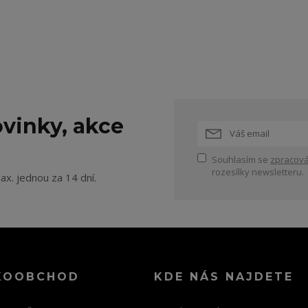
vinky, akce
Souhlasím se
zpracová
rozesílky newsletteru.
ax. jednou za 14 dní.
KOOBCHOD
KDE NÁS NAJDETE