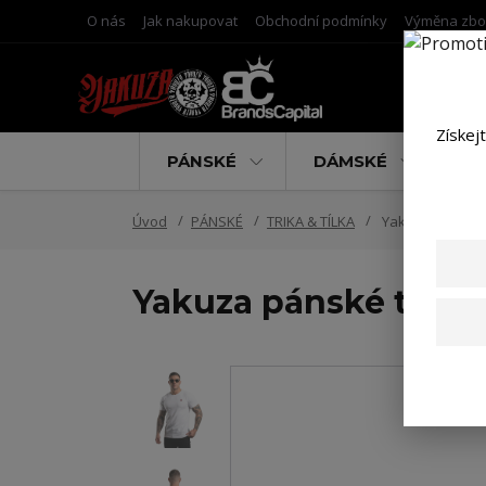
O nás
Jak nakupovat
Obchodní podmínky
Výměna zbo
Získej
PÁNSKÉ
DÁMSKÉ
D
Úvod
PÁNSKÉ
TRIKA & TÍLKA
Yakuza pánské tr
Yakuza pánské tričko