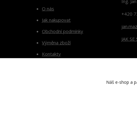
Ing. Ja
O nás
+420 7
Jak nakupovat
jan.ma
Obchodní podmínky
JAK SE
Výměna zboží
Kontakty
Blog
Náš e-shop a pa