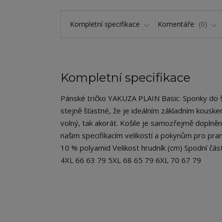
Kompletní specifikace
Komentáře
0
Kompletní specifikace
Pánské tričko YAKUZA PLAIN Basic. Sponky do šat
stejně šťastné, že je ideálním základním kouskem 
volný, tak akorát. Košile je samozřejmě doplně
našim specifikacím velikostí a pokynům pro praní
10 % polyamid Velikost hrudník (cm) Spodní čá
4XL 66 63 79 5XL 68 65 79 6XL 70 67 79