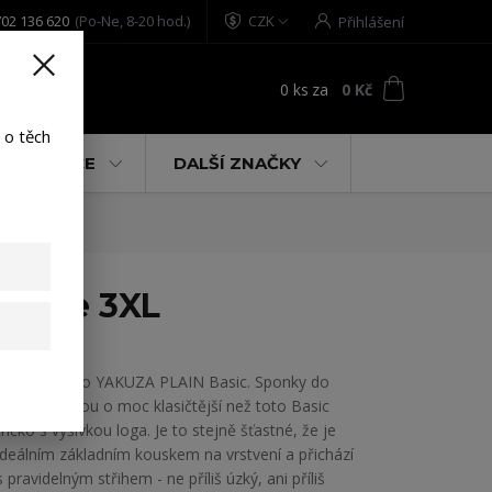
02 136 620
(Po-Ne, 8-20 hod.)
CZK
Přihlášení
0
ks
za
0 Kč
t
 o těch
% AKCE
DALŠÍ ZNAČKY
 white 3XL
Pánské tričko YAKUZA PLAIN Basic. Sponky do
šatníku nejsou o moc klasičtější než toto Basic
tričko s výšivkou loga. Je to stejně šťastné, že je
ideálním základním kouskem na vrstvení a přichází
s pravidelným střihem - ne příliš úzký, ani příliš