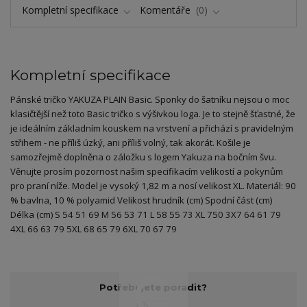
Kompletní specifikace
Komentáře
0
Kompletní specifikace
Pánské tričko YAKUZA PLAIN Basic. Sponky do šatníku nejsou o moc
klasičtější než toto Basic tričko s výšivkou loga. Je to stejně šťastné, že
je ideálním základním kouskem na vrstvení a přichází s pravidelným
střihem - ne příliš úzký, ani příliš volný, tak akorát. Košile je
samozřejmě doplněna o záložku s logem Yakuza na bočním švu.
Věnujte prosím pozornost našim specifikacím velikostí a pokynům
pro praní níže. Model je vysoký 1,82 m a nosí velikost XL. Materiál: 90
% bavlna, 10 % polyamid Velikost hrudník (cm) Spodní část (cm)
Délka (cm) S 54 51 69 M 56 53 71 L 58 55 73 XL 750 3X7 64 61 79
4XL 66 63 79 5XL 68 65 79 6XL 70 67 79
Potřebujete poradit?