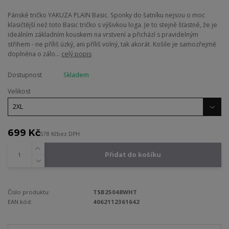
Pánské tričko YAKUZA PLAIN Basic. Sponky do šatníku nejsou o moc
klasičtější než toto Basic tričko s výšivkou loga. Je to stejně šťastné, že je
ideálním základním kouskem na vrstvení a přichází s pravidelným
střihem - ne příliš úzký, ani příliš volný, tak akorát. Košile je samozřejmě
doplněna o zálo...
celý popis
Dostupnost
Skladem
Velikost
699 Kč
578 Kč
bez DPH
Přidat do košíku
Číslo produktu:
TSB25048WHT
EAN kód:
4062112361642