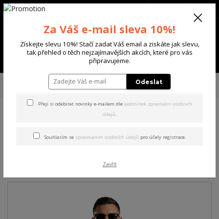
+420 702 136 620
(Po-Ne, 8-20 hod.)
CZK
0
Za Váš e-mail sleva 10%!
0 Kč
Získejte slevu 10%! Stačí zadat Váš email a ziskáte jak slevu,
tak přehled o těch nejzajímavějších akcích, které pro vás
Menu
připravujeme.
Úvod
PÁNSKÉ
TRIKA & TÍLKA
Yakuza pánské tričko Plain Regular
Odeslat
Basic T-Shirt white 2XL
Přeji si odebírat novinky e-mailem dle
podmínek zpracování osobních
údajů
.
Yakuza pánské tričko Plain
Regular Basic T-Shirt white
Souhlasím se
zpracováním osobních údajů
pro účely registrace.
2XL
Zavřít