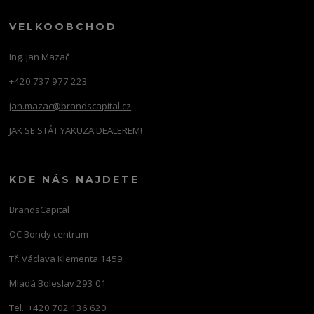
VELKOOBCHOD
Ing. Jan Mazač
+420 737 977 223
jan.mazac@brandscapital.cz
JAK SE STÁT YAKUZA DEALEREM!
KDE NÁS NAJDETE
BrandsCapital
OC Bondy centrum
Tř. Václava Klementa 1459
Mladá Boleslav 293 01
Tel.: +420 702 136 620