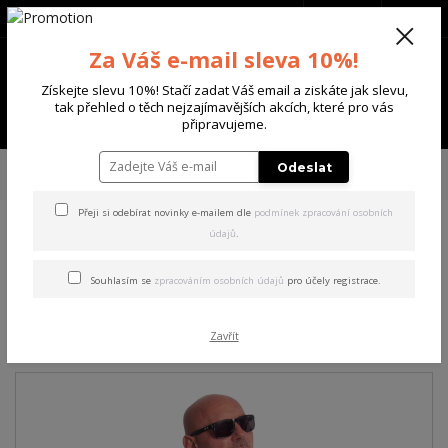
+420 702 136 620
(Po-Ne, 8-20 hod.)
CZK
0
Za Váš e-mail sleva 10%!
0 Kč
Získejte slevu 10%! Stačí zadat Váš email a ziskáte jak slevu,
tak přehled o těch nejzajímavějších akcích, které pro vás
Menu
připravujeme.
Úvod
PÁNSKÉ
TRIKA & TÍLKA
Yakuza pánské tričko Plain Regular
Odeslat
Basic T-Shirt brown XL
Přeji si odebírat novinky e-mailem dle
podmínek zpracování osobních
údajů
.
Yakuza pánské tričko Plain
Regular Basic T-Shirt brown
Souhlasím se
zpracováním osobních údajů
pro účely registrace.
XL
Zavřít