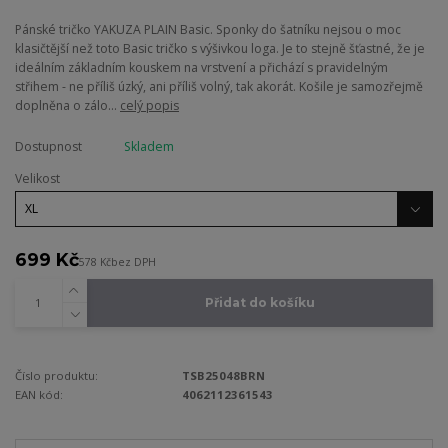
Pánské tričko YAKUZA PLAIN Basic. Sponky do šatníku nejsou o moc
klasičtější než toto Basic tričko s výšivkou loga. Je to stejně šťastné, že je
ideálním základním kouskem na vrstvení a přichází s pravidelným
střihem - ne příliš úzký, ani příliš volný, tak akorát. Košile je samozřejmě
doplněna o zálo...
celý popis
Dostupnost
Skladem
Velikost
699 Kč
578 Kč
bez DPH
Přidat do košíku
Číslo produktu:
TSB25048BRN
EAN kód:
4062112361543