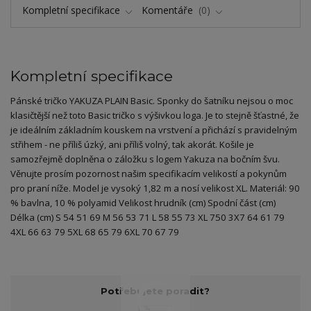
Kompletní specifikace
Komentáře
0
Kompletní specifikace
Pánské tričko YAKUZA PLAIN Basic. Sponky do šatníku nejsou o moc
klasičtější než toto Basic tričko s výšivkou loga. Je to stejně šťastné, že
je ideálním základním kouskem na vrstvení a přichází s pravidelným
střihem - ne příliš úzký, ani příliš volný, tak akorát. Košile je
samozřejmě doplněna o záložku s logem Yakuza na bočním švu.
Věnujte prosím pozornost našim specifikacím velikostí a pokynům
pro praní níže. Model je vysoký 1,82 m a nosí velikost XL. Materiál: 90
% bavlna, 10 % polyamid Velikost hrudník (cm) Spodní část (cm)
Délka (cm) S 54 51 69 M 56 53 71 L 58 55 73 XL 750 3X7 64 61 79
4XL 66 63 79 5XL 68 65 79 6XL 70 67 79
Potřebujete poradit?