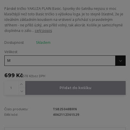
Pánské tričko YAKUZA PLAIN Basic. Sponky do šatníku nejsou o moc
klasičtější než toto Basic tričko s výšivkou loga. Je to stejně šťastné, že je
ideálním základním kouskem na vrstvení a přichází s pravidelným
střihem - ne příliš úzký, ani příliš volný, tak akorát. Košile je samozřejmě
doplněna o zálo...
celý popis
Dostupnost
Skladem
Velikost
699 Kč
578 Kč
bez DPH
Přidat do košíku
Číslo produktu:
TSB25048BRN
EAN kód:
4062112361529