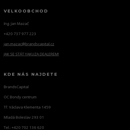
VELKOOBCHOD
Ing. Jan Mazač
+420 737 977 223
jan.mazac@brandscapital.cz
JAK SE STÁT YAKUZA DEALEREM!
KDE NÁS NAJDETE
BrandsCapital
OC Bondy centrum
Tř. Václava Klementa 1459
Mladá Boleslav 293 01
Tel.: +420 702 136 620