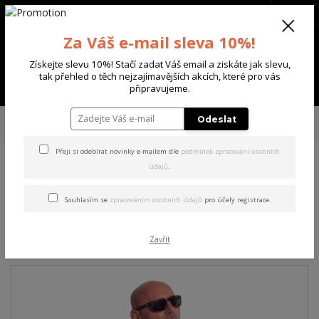
+420 702 136 620
(Po-Ne, 8-20 hod.)
CZK
0
Za Váš e-mail sleva 10%!
0 Kč
Získejte slevu 10%! Stačí zadat Váš email a ziskáte jak slevu,
tak přehled o těch nejzajímavějších akcích, které pro vás
Menu
připravujeme.
Úvod
PÁNSKÉ
TRIKA & TÍLKA
Yakuza pánské tričko Plain Regular
Odeslat
Basic T-Shirt brown M
Přeji si odebírat novinky e-mailem dle
podmínek zpracování osobních
údajů
.
Yakuza pánské tričko Plain
Regular Basic T-Shirt brown
Souhlasím se
zpracováním osobních údajů
pro účely registrace.
M
Zavřít