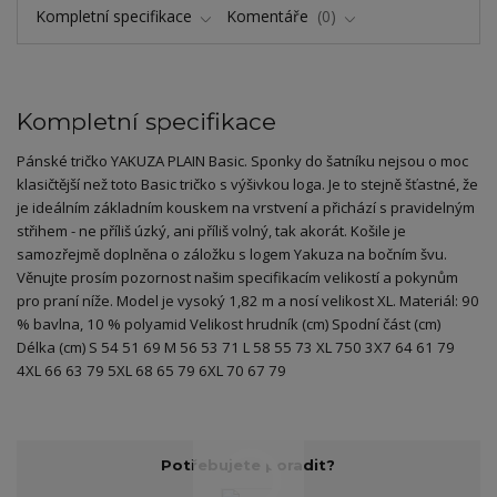
Kompletní specifikace
Komentáře
0
Kompletní specifikace
Pánské tričko YAKUZA PLAIN Basic. Sponky do šatníku nejsou o moc
klasičtější než toto Basic tričko s výšivkou loga. Je to stejně šťastné, že
je ideálním základním kouskem na vrstvení a přichází s pravidelným
střihem - ne příliš úzký, ani příliš volný, tak akorát. Košile je
samozřejmě doplněna o záložku s logem Yakuza na bočním švu.
Věnujte prosím pozornost našim specifikacím velikostí a pokynům
pro praní níže. Model je vysoký 1,82 m a nosí velikost XL. Materiál: 90
% bavlna, 10 % polyamid Velikost hrudník (cm) Spodní část (cm)
Délka (cm) S 54 51 69 M 56 53 71 L 58 55 73 XL 750 3X7 64 61 79
4XL 66 63 79 5XL 68 65 79 6XL 70 67 79
Potřebujete poradit?