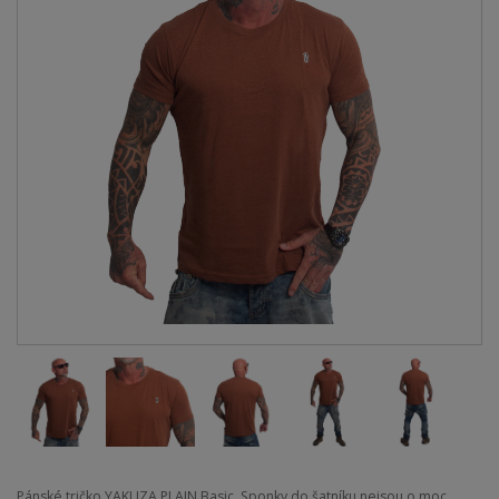
Pánské tričko YAKUZA PLAIN Basic. Sponky do šatníku nejsou o moc