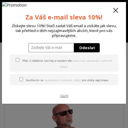
+420 702 136 620
(Po-Ne, 8-20 hod.)
CZK
0
Za Váš e-mail sleva 10%!
0 Kč
Získejte slevu 10%! Stačí zadat Váš email a ziskáte jak slevu,
tak přehled o těch nejzajímavějších akcích, které pro vás
Menu
připravujeme.
Úvod
PÁNSKÉ
TRIKA & TÍLKA
Yakuza pánské tričko Plain Regular
Odeslat
Basic T-Shirt brown L
Přeji si odebírat novinky e-mailem dle
podmínek zpracování osobních
údajů
.
Yakuza pánské tričko Plain
Regular Basic T-Shirt brown L
Souhlasím se
zpracováním osobních údajů
pro účely registrace.
Zavřít