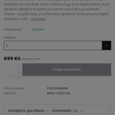
klasičtější než toto Basic tričko s výšivkou loga. Je to stejně šťastné, že je
ideálním základním kouskem na vrstvení a přichází s pravidelným
střihem - ne příliš úzký, ani příliš volný, tak akorát. Košile je samozřejmě
doplněna o zálo...
celý popis
Dostupnost
Skladem
Velikost
699 Kč
578 Kč
bez DPH
Přidat do košíku
Číslo produktu:
TSB25048BRN
EAN kód:
4062112361536
Kompletní specifikace
Komentáře
0