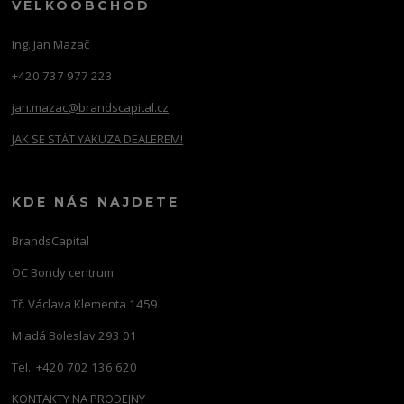
VELKOOBCHOD
Ing. Jan Mazač
+420 737 977 223
jan.mazac@brandscapital.cz
JAK SE STÁT YAKUZA DEALEREM!
KDE NÁS NAJDETE
BrandsCapital
OC Bondy centrum
Tř. Václava Klementa 1459
Mladá Boleslav 293 01
Tel.: +420 702 136 620
KONTAKTY NA PRODEJNY