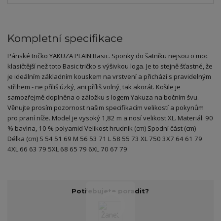
Kompletní specifikace
Pánské tričko YAKUZA PLAIN Basic. Sponky do šatníku nejsou o moc
klasičtější než toto Basic tričko s výšivkou loga. Je to stejně šťastné, že
je ideálním základním kouskem na vrstvení a přichází s pravidelným
střihem - ne příliš úzký, ani příliš volný, tak akorát. Košile je
samozřejmě doplněna o záložku s logem Yakuza na bočním švu.
Věnujte prosím pozornost našim specifikacím velikostí a pokynům
pro praní níže. Model je vysoký 1,82 m a nosí velikost XL. Materiál: 90
% bavlna, 10 % polyamid Velikost hrudník (cm) Spodní část (cm)
Délka (cm) S 54 51 69 M 56 53 71 L 58 55 73 XL 750 3X7 64 61 79
4XL 66 63 79 5XL 68 65 79 6XL 70 67 79
Potřebujete poradit?