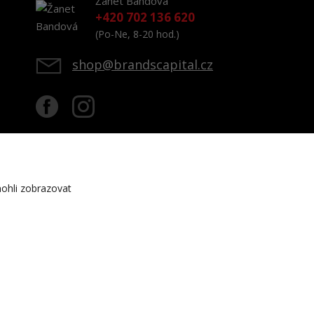
Žanet Bandová
+420 702 136 620
(Po-Ne, 8-20 hod.)
shop@brandscapital.cz
ohli zobrazovat