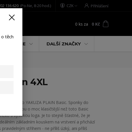
02 136 620
(Po-Ne, 8-20 hod.)
CZK
Přihlášení
0
ks
za
0 Kč
t
 o těch
% AKCE
DALŠÍ ZNAČKY
t brown 4XL
Pánské tričko YAKUZA PLAIN Basic. Sponky do
šatníku nejsou o moc klasičtější než toto Basic
tričko s výšivkou loga. Je to stejně šťastné, že je
ideálním základním kouskem na vrstvení a přichází
s pravidelným střihem - ne příliš úzký, ani příliš