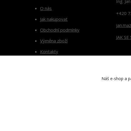
Ing. Ja
O nás
+420 7
Jak nakupovat
jan.ma
Obchodní podmínky
JAK SE
Výměna zboží
Kontakty
Blog
Náš e-shop a pa