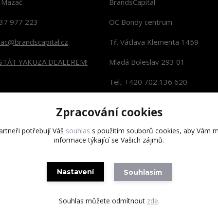
n Mazač
BrandsCapital
37 977 223
OC Bondy centrum
zac@brandscapital.cz
Tř. Václava Klementa 1459
 STÁT YAKUZA DEALEREM!
Mladá Boleslav 293 01
Tel.: +420 702 136 620
KONTAKTY NA PRODEJNY
Zpracování cookies
rtneři potřebují Váš
souhlas
s použitím souborů cookies, aby Vám m
informace týkající se Vašich zájmů.
Copyright 2020 BrandsCapital s.r.o.
Nastavení
Souhlasím
Souhlas můžete odmítnout
zde
.