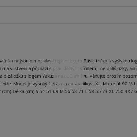
níku nejsou o moc klasičtější než toto Basic tričko s výšivkou log
na vrstvení a přichází s pravidelným střihem - ne příliš úzký, ani p
na o záložku s logem Yakuza na bočním švu. Věnujte prosím pozor
 níže. Model je vysoký 1,82 m a nosí velikost XL. Materiál: 90 % b
st (cm) Délka (cm) S 54 51 69 M 56 53 71 L 58 55 73 XL 750 3X7 