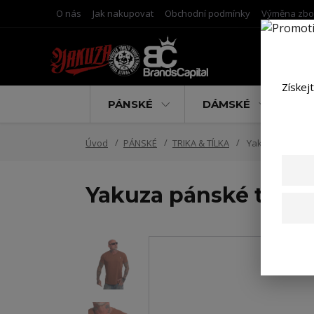
O nás
Jak nakupovat
Obchodní podmínky
Výměna zbo
Získej
PÁNSKÉ
DÁMSKÉ
D
Úvod
PÁNSKÉ
TRIKA & TÍLKA
Yakuza pánské t
Yakuza pánské tričko