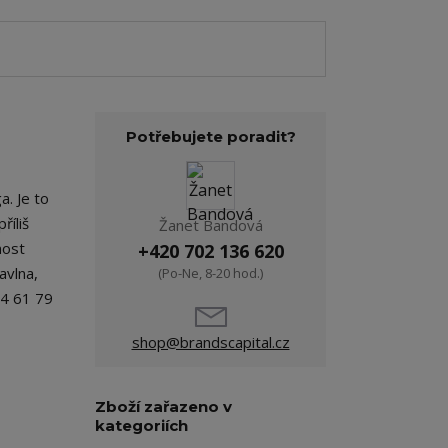
Potřebujete poradit?
a. Je to
říliš
Žanet Bandová
nost
+420 702 136 620
avlna,
(Po-Ne, 8-20 hod.)
64 61 79
shop@brandscapital.cz
Zboží zařazeno v
kategoriích