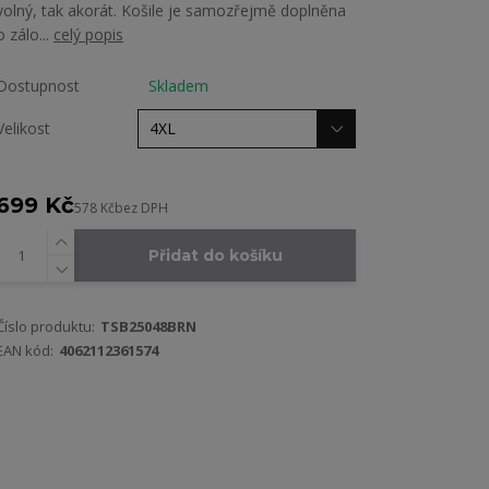
volný, tak akorát. Košile je samozřejmě doplněna
o zálo...
celý popis
Dostupnost
Skladem
Velikost
699 Kč
578 Kč
bez DPH
Přidat do košíku
Číslo produktu:
TSB25048BRN
EAN kód:
4062112361574