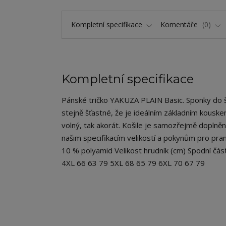
Kompletní specifikace
Komentáře
0
Kompletní specifikace
Pánské tričko YAKUZA PLAIN Basic. Sponky do šat
stejně šťastné, že je ideálním základním kouskem 
volný, tak akorát. Košile je samozřejmě doplně
našim specifikacím velikostí a pokynům pro praní
10 % polyamid Velikost hrudník (cm) Spodní čá
4XL 66 63 79 5XL 68 65 79 6XL 70 67 79