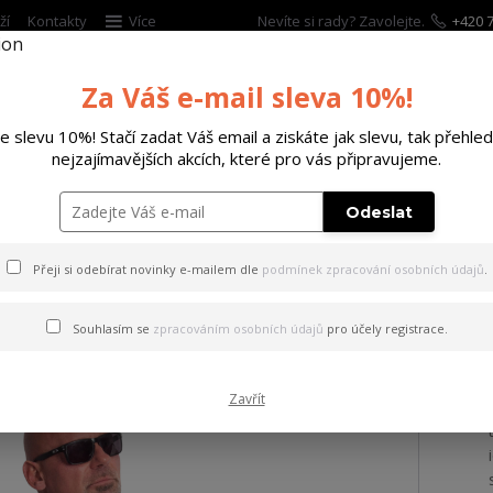
ží
Kontakty
Více
Nevíte si rady? Zavolejte.
+420 7
Za Váš e-mail sleva 10%!
Hleda
te slevu 10%! Stačí zadat Váš email a ziskáte jak slevu, tak přehled
nejzajímavějších akcích, které pro vás připravujeme.
ĚTSKÉ
DOPLŇKY
DÁRKOVÉ POUKAZY
Odeslat
ričko Plain Regular Basic T-Shirt brown 4XL
Přeji si odebírat novinky e-mailem dle
podmínek zpracování osobních údajů
.
 Plain Regular Basic T-Shir
Souhlasím se
zpracováním osobních údajů
pro účely registrace.
Zavřít