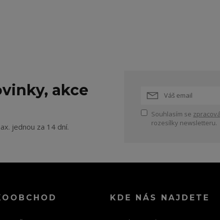
vinky, akce
Souhlasím se
zpracová
rozesílky newsletteru.
ax. jednou za 14 dní.
KOOBCHOD
KDE NÁS NAJDETE