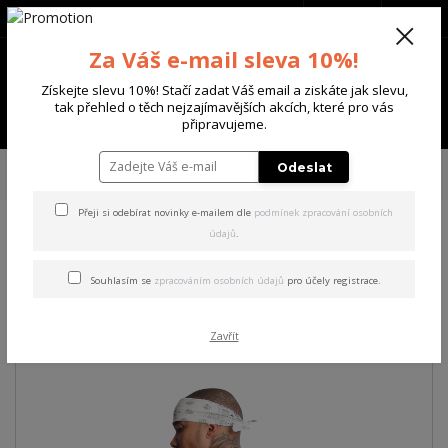
+420 702 136 620
(Po-Ne, 8-20 hod.)
CZK
0
Za Váš e-mail sleva 10%!
0 Kč
Získejte slevu 10%! Stačí zadat Váš email a ziskáte jak slevu,
tak přehled o těch nejzajímavějších akcích, které pro vás
Menu
připravujeme.
Úvod
PÁNSKÉ
TRIKA & TÍLKA
Yakuza pánské tričko Pest Regular T-
Odeslat
Shirt white S
Přeji si odebírat novinky e-mailem dle
podmínek zpracování osobních
údajů
.
Yakuza pánské tričko Pest
Regular T-Shirt white S
Souhlasím se
zpracováním osobních údajů
pro účely registrace.
Akce
Zavřít