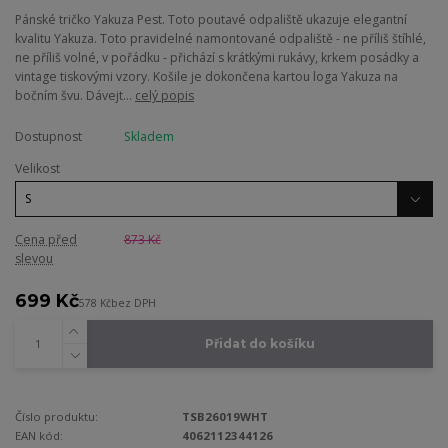
Pánské tričko Yakuza Pest. Toto poutavé odpaliště ukazuje elegantní
kvalitu Yakuza. Toto pravidelné namontované odpaliště - ne příliš štíhlé,
ne příliš volné, v pořádku - přichází s krátkými rukávy, krkem posádky a
vintage tiskovými vzory. Košile je dokončena kartou loga Yakuza na
bočním švu. Dávejt...
celý popis
Dostupnost
Skladem
Velikost
Cena před
873 Kč
slevou
699 Kč
578 Kč
bez DPH
Přidat do košíku
Číslo produktu:
TSB26019WHT
EAN kód:
4062112344126