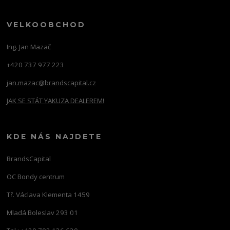
VELKOOBCHOD
Ing. Jan Mazač
+420 737 977 223
jan.mazac@brandscapital.cz
JAK SE STÁT YAKUZA DEALEREM!
KDE NÁS NAJDETE
BrandsCapital
OC Bondy centrum
Tř. Václava Klementa 1459
Mladá Boleslav 293 01