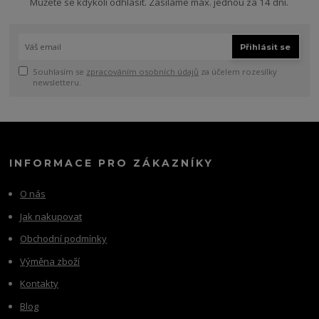
Můžete se kdykoli odhlásit. Zasíláme max. jednou za 14 dní.
Přihlásit se
Souhlasím se
zpracováním osobních údajů
za účelem rozesílky
newsletteru.
INFORMACE PRO ZÁKAZNÍKY
O nás
Jak nakupovat
Obchodní podmínky
Výměna zboží
Kontakty
Blog