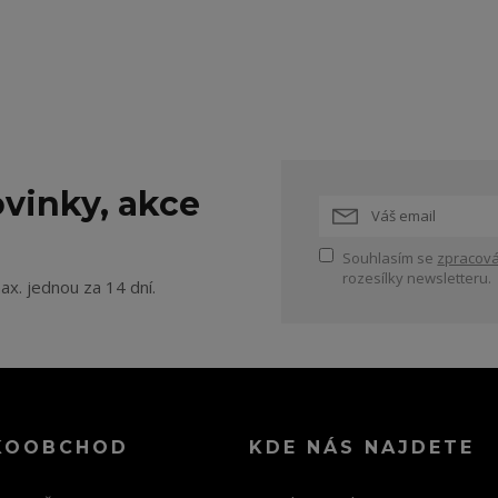
vinky, akce
Souhlasím se
zpracová
rozesílky newsletteru.
ax. jednou za 14 dní.
KOOBCHOD
KDE NÁS NAJDETE