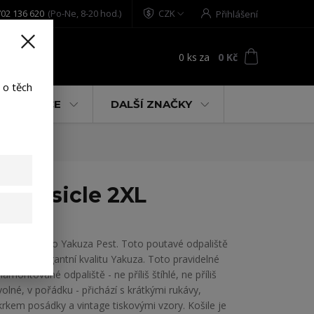
02 136 620
(Po-Ne, 8-20 hod.)
CZK
Přihlášení
0
ks
za
0 Kč
t
 o těch
% AKCE
DALŠÍ ZNAČKY
/popsicle 2XL
Pánské tričko Yakuza Pest. Toto poutavé odpaliště
ukazuje elegantní kvalitu Yakuza. Toto pravidelné
namontované odpaliště - ne příliš štíhlé, ne příliš
volné, v pořádku - přichází s krátkými rukávy,
krkem posádky a vintage tiskovými vzory. Košile je