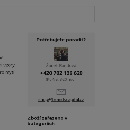
Potřebujete poradit?
né
mi vzory.
Žanet Bandová
pro mytí
+420 702 136 620
(Po-Ne, 8-20 hod.)
shop@brandscapital.cz
Zboží zařazeno v
kategoriích