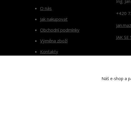
Ing. Ja
O nás
+420 7
Jak nakupovat
jan.ma
Obchodní podmínky
JAK SE
Výměna zboží
Kontakty
Blog
Náš e-shop a pa