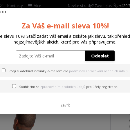
ží
Kontakty
Více
Nevíte si rady? Zavolejte.
+420 7
Za Váš e-mail sleva 10%!
Hleda
te slevu 10%! Stačí zadat Váš email a ziskáte jak slevu, tak přehled
nejzajímavějších akcích, které pro vás připravujeme.
ĚTSKÉ
DOPLŇKY
DÁRKOVÉ POUKAZY
Odeslat
ričko Pest Regular T-Shirt orange/popsicle 2XL
Přeji si odebírat novinky e-mailem dle
podmínek zpracování osobních údajů
.
 Pest Regular T-Shirt orange
Souhlasím se
zpracováním osobních údajů
pro účely registrace.
Zavřít