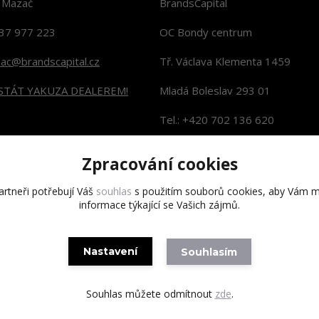
n Mazač
BrandsCapital
37 977 223
OC Bondy centrum
zac@brandscapital.cz
Tř. Václava Klementa 1459
 STÁT YAKUZA DEALEREM!
Mladá Boleslav 293 01
Tel.: +420 702 136 620
KONTAKTY NA PRODEJNY
Zpracování cookies
rtneři potřebují Váš
souhlas
s použitím souborů cookies, aby Vám m
informace týkající se Vašich zájmů.
Copyright 2020 BrandsCapital s.r.o.
Nastavení
Souhlasím
Souhlas můžete odmítnout
zde
.