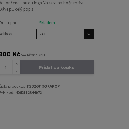
dokončena kartou loga Yakuza na bočním švu.
Dávejt...
celý popis
Dostupnost
Skladem
Velikost
900 Kč
744 Kč
bez DPH
Přidat do košíku
Číslo produktu:
TSB26019ORAPOP
EAN kód:
4062112344072