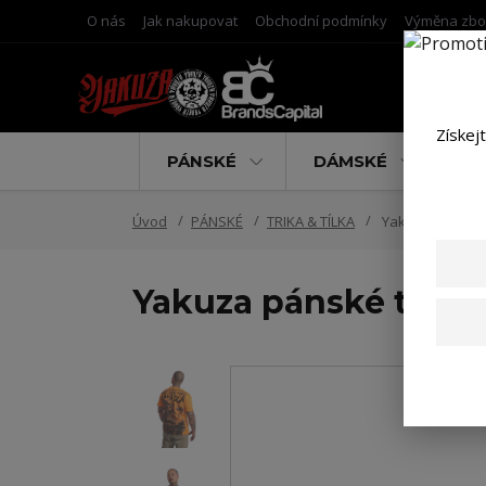
O nás
Jak nakupovat
Obchodní podmínky
Výměna zbo
Získej
PÁNSKÉ
DÁMSKÉ
D
Úvod
PÁNSKÉ
TRIKA & TÍLKA
Yakuza pánské t
Yakuza pánské tričko