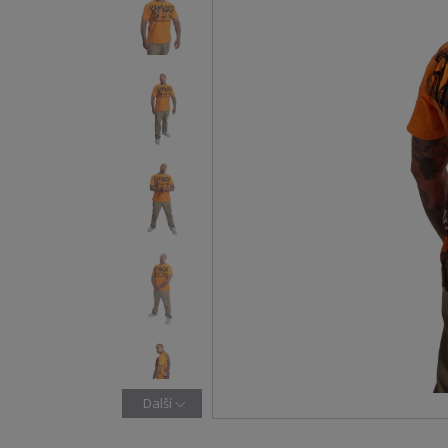
Další