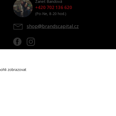
Žanet Bandová
+420 702 136 620
(Po-Ne, 8-20 hod.)
shop@brandscapital.cz
ohli zobrazovat