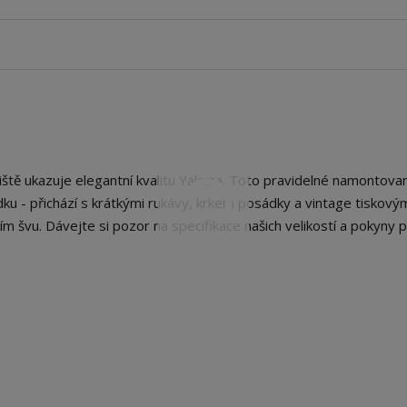
ště ukazuje elegantní kvalitu Yakuza. Toto pravidelné namontova
ořádku - přichází s krátkými rukávy, krkem posádky a vintage tiskový
m švu. Dávejte si pozor na specifikace našich velikostí a pokyny 