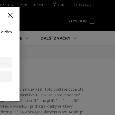
02 136 620
(Po-Ne, 8-20 hod.)
CZK
Přihlášení
0
ks
za
0 Kč
t
 o těch
% AKCE
DALŠÍ ZNAČKY
Pánské tričko Yakuza Pest. Toto poutavé odpaliště
ukazuje elegantní kvalitu Yakuza. Toto pravidelné
namontované odpaliště - ne příliš štíhlé, ne příliš
volné, v pořádku - přichází s krátkými rukávy,
krkem posádky a vintage tiskovými vzory. Košile je