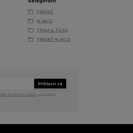
kategoriích
PÁNSKÉ
% AKCE
TRIKA & TÍLKA
PÁNSKÉ % AKCE
Přihlásit se
ním osobních údajů
za účelem