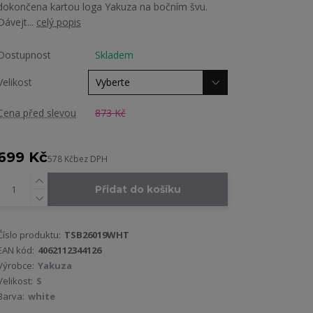
dokončena kartou loga Yakuza na bočním švu.
Dávejt...
celý popis
Dostupnost
Skladem
Velikost
Cena před slevou
873 Kč
699 Kč
578 Kč
bez DPH
Přidat do košíku
Číslo produktu:
TSB26019WHT
EAN kód:
4062112344126
Výrobce:
Yakuza
Velikost:
S
Barva:
white