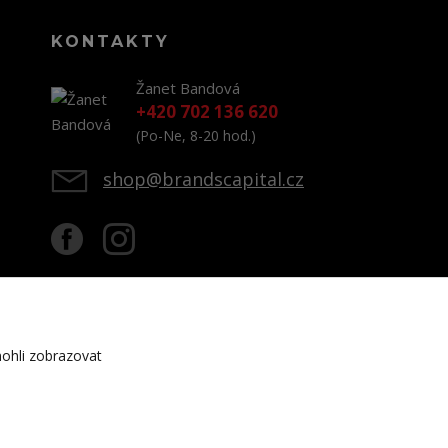
KONTAKTY
Žanet Bandová
+420 702 136 620
(Po-Ne, 8-20 hod.)
shop@brandscapital.cz
ohli zobrazovat