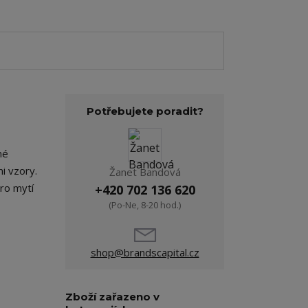
Potřebujete poradit?
né
mi vzory.
Žanet Bandová
pro mytí
+420 702 136 620
(Po-Ne, 8-20 hod.)
shop@brandscapital.cz
Zboží zařazeno v