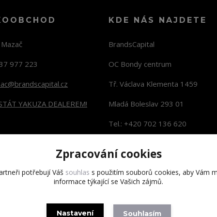
KOOBCHOD
KDE NÁS NAJDETE
n Mazač
BrandsCapital
37 977 223
OC Bondy centrum
zac@brandscapital.cz
Tř. Václava Klementa 1459
 STÁT YAKUZA DEALEREM!
Mladá Boleslav 293 01
Tel.: +420 702 136 620
KONTAKTY NA PRODEJNY
Zpracování cookies
rtneři potřebují Váš
souhlas
s použitím souborů cookies, aby Vám m
informace týkající se Vašich zájmů.
Copyright 2020 BrandsCapital s.r.o.
Nastavení
Souhlasím