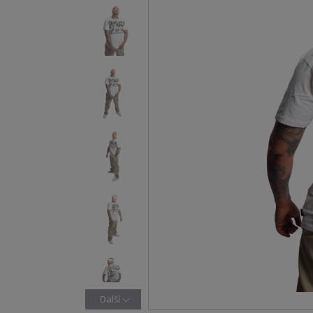
Další