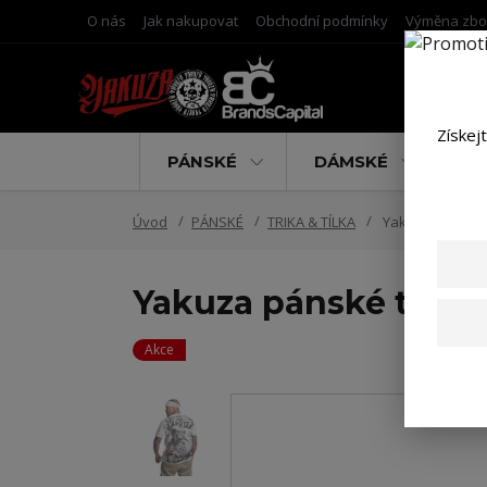
O nás
Jak nakupovat
Obchodní podmínky
Výměna zbo
Získej
PÁNSKÉ
DÁMSKÉ
D
Úvod
PÁNSKÉ
TRIKA & TÍLKA
Yakuza pánské t
Yakuza pánské tričko
Akce