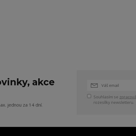
vinky, akce
Souhlasím se
zpracová
rozesílky newsletteru.
ax. jednou za 14 dní.