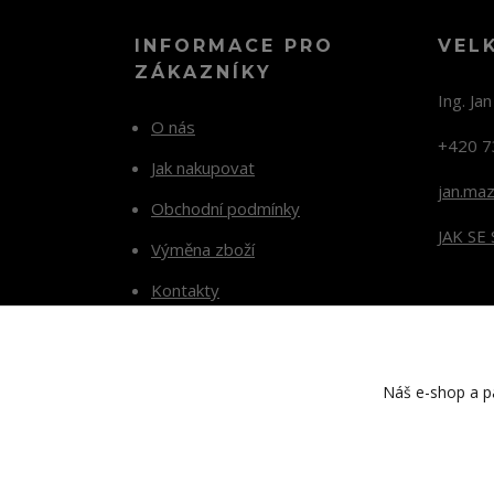
INFORMACE PRO
VEL
ZÁKAZNÍKY
Ing. Ja
O nás
+420 7
Jak nakupovat
jan.ma
Obchodní podmínky
JAK SE
Výměna zboží
Kontakty
Blog
Náš e-shop a pa