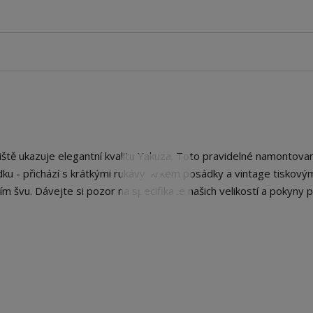
ště ukazuje elegantní kvalitu Yakuza. Toto pravidelné namontova
ořádku - přichází s krátkými rukávy, krkem posádky a vintage tiskový
m švu. Dávejte si pozor na specifikace našich velikostí a pokyny 