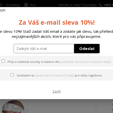
ží
Kontakty
Více
Nevíte si rady? Zavolejte.
+420 7
Za Váš e-mail sleva 10%!
Hleda
te slevu 10%! Stačí zadat Váš email a ziskáte jak slevu, tak přehled
nejzajímavějších akcích, které pro vás připravujeme.
ĚTSKÉ
DOPLŇKY
DÁRKOVÉ POUKAZY
Odeslat
ričko Pest Regular T-Shirt
Přeji si odebírat novinky e-mailem dle
podmínek zpracování osobních údajů
.
 Pest Regular T-Shirt
Souhlasím se
zpracováním osobních údajů
pro účely registrace.
Zavřít