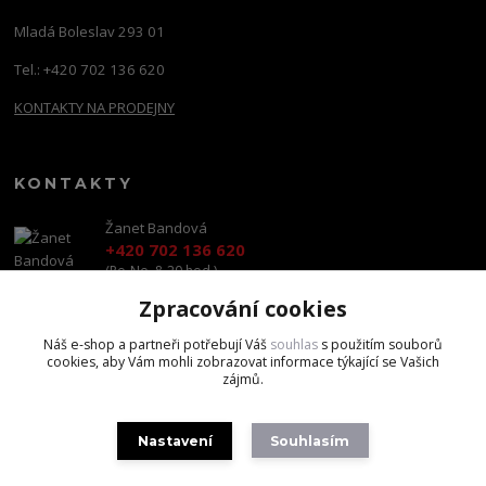
Mladá Boleslav 293 01
Tel.: +420 702 136 620
KONTAKTY NA PRODEJNY
KONTAKTY
Žanet Bandová
+420 702 136 620
(Po-Ne, 8-20 hod.)
Zpracování cookies
shop@brandscapital.cz
Náš e-shop a partneři potřebují Váš
souhlas
s použitím souborů
cookies, aby Vám mohli zobrazovat informace týkající se Vašich
zájmů.
Nastavení
Souhlasím
Copyright 2020 BrandsCapital s.r.o.