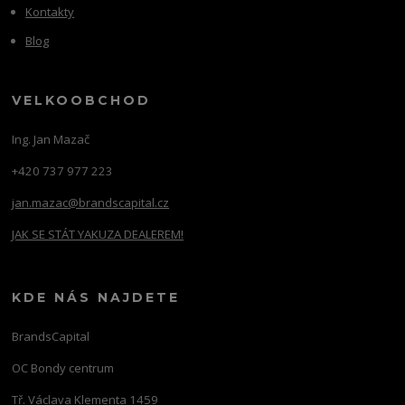
Kontakty
Blog
VELKOOBCHOD
Ing. Jan Mazač
+420 737 977 223
jan.mazac@brandscapital.cz
JAK SE STÁT YAKUZA DEALEREM!
KDE NÁS NAJDETE
BrandsCapital
OC Bondy centrum
Tř. Václava Klementa 1459