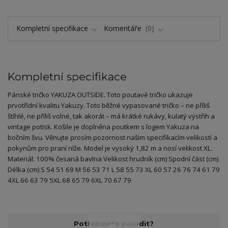
Kompletní specifikace
Komentáře
0
Kompletní specifikace
Pánské tričko YAKUZA OUTSIDE. Toto poutavé tričko ukazuje
prvotřídní kvalitu Yakuzy. Toto běžné vypasované tričko – ne příliš
štíhlé, ne příliš volné, tak akorát – má krátké rukávy, kulatý výstřih a
vintage potisk. Košile je doplněna poutkem s logem Yakuza na
bočním švu. Věnujte prosím pozornost našim specifikacím velikostí a
pokynům pro praní níže. Model je vysoký 1,82 m a nosí velikost XL.
Materiál: 100% česaná bavlna Velikost hrudník (cm) Spodní část (cm)
Délka (cm) S 54 51 69 M 56 53 71 L 58 55 73 XL 60 57 26 76 74 61 79
4XL 66 63 79 5XL 68 65 79 6XL 70 67 79
Potřebujete poradit?