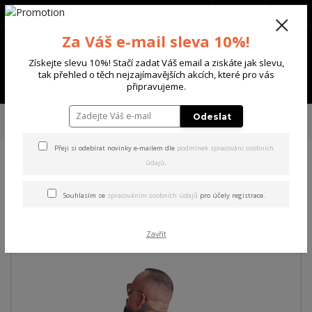
+420 702 136 620
(Po-Ne, 8-20 hod.)
CZK
0
Za Váš e-mail sleva 10%!
0 Kč
Získejte slevu 10%! Stačí zadat Váš email a ziskáte jak slevu,
tak přehled o těch nejzajímavějších akcích, které pro vás
Menu
připravujeme.
Úvod
PÁNSKÉ
TRIKA & TÍLKA
Yakuza pánské tričko Outside Regular
Odeslat
T-Shirt black S
Přeji si odebírat novinky e-mailem dle
podmínek zpracování osobních
údajů
.
Yakuza pánské tričko Outside
Regular T-Shirt black S
Souhlasím se
zpracováním osobních údajů
pro účely registrace.
Akce
Zavřít