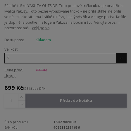
Pánské tričko YAKUZA OUTSIDE. Toto poutavé tričko ukazuje prvotřídní
kvalitu Yakuzy. Toto běžné vypasované tričko – ne příliš štíhlé, ne příliš
volné, tak akorát – má krátké rukávy, kulatý výstřih a vintage potisk. Košile
je doplněna poutkem s logem Yakuza na bočním švu. Věnujte prosím
pozornost naš...
celý popis
Dostupnost
Skladem
Velikost
Cena před
873 Kč
slevou
699 Kč
578 Kč
bez DPH
Přidat do košíku
Číslo produktu:
TSB27001BLK
EAN kód:
4062112351636