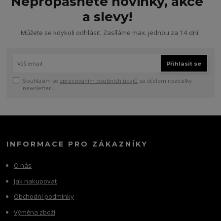
Nepropásněte novinky, akce
a slevy!
Můžete se kdykoli odhlásit. Zasíláme max. jednou za 14 dní.
Přihlásit se
Souhlasím se
zpracováním osobních údajů
za účelem rozesílky
newsletteru.
INFORMACE PRO ZÁKAZNÍKY
O nás
Jak nakupovat
Obchodní podmínky
Výměna zboží