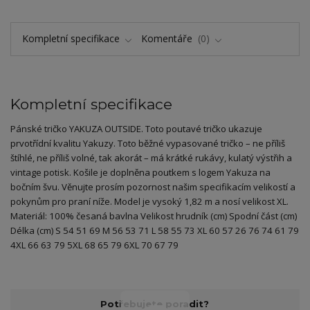
Kompletní specifikace
Komentáře
0
Kompletní specifikace
Pánské tričko YAKUZA OUTSIDE. Toto poutavé tričko ukazuje
prvotřídní kvalitu Yakuzy. Toto běžné vypasované tričko – ne příliš
štíhlé, ne příliš volné, tak akorát – má krátké rukávy, kulatý výstřih a
vintage potisk. Košile je doplněna poutkem s logem Yakuza na
bočním švu. Věnujte prosím pozornost našim specifikacím velikostí a
pokynům pro praní níže. Model je vysoký 1,82 m a nosí velikost XL.
Materiál: 100% česaná bavlna Velikost hrudník (cm) Spodní část (cm)
Délka (cm) S 54 51 69 M 56 53 71 L 58 55 73 XL 60 57 26 76 74 61 79
4XL 66 63 79 5XL 68 65 79 6XL 70 67 79
Potřebujete poradit?