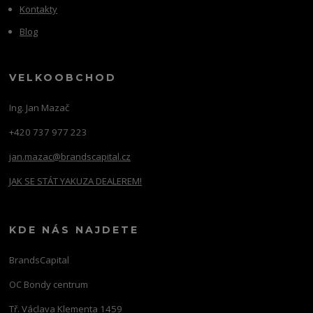
Kontakty
Blog
VELKOOBCHOD
Ing. Jan Mazač
+420 737 977 223
jan.mazac@brandscapital.cz
JAK SE STÁT YAKUZA DEALEREM!
KDE NÁS NAJDETE
BrandsCapital
OC Bondy centrum
Tř. Václava Klementa 1459