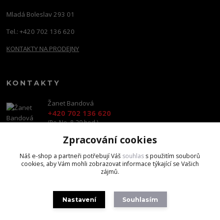
Mladá Boleslav 293 01
Tel.: +420 702 136 620
KONTAKTY NA PRODEJNY
KONTAKTY
Žanet Bandová
+420 702 136 620
(Po-Ne, 8-20 hod.)
Zpracování cookies
shop@brandscapital.cz
Náš e-shop a partneři potřebují Váš
souhlas
s použitím souborů
cookies, aby Vám mohli zobrazovat informace týkající se Vašich
zájmů.
Nastavení
Souhlasím
Copyright 2020 BrandsCapital s.r.o.