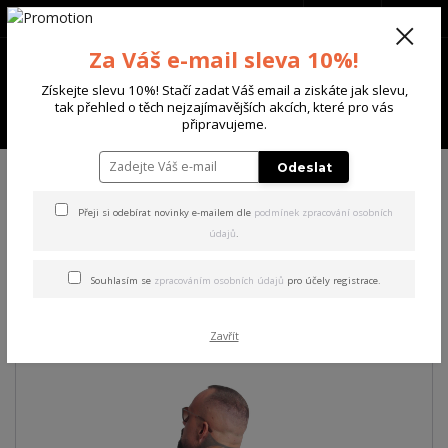
+420 702 136 620
(Po-Ne, 8-20 hod.)
CZK
0
Za Váš e-mail sleva 10%!
0 Kč
Získejte slevu 10%! Stačí zadat Váš email a ziskáte jak slevu,
tak přehled o těch nejzajímavějších akcích, které pro vás
Menu
připravujeme.
Úvod
PÁNSKÉ
TRIKA & TÍLKA
Yakuza pánské tričko Outside Regular
Odeslat
T-Shirt black L
Přeji si odebírat novinky e-mailem dle
podmínek zpracování osobních
údajů
.
Yakuza pánské tričko Outside
Regular T-Shirt black L
Souhlasím se
zpracováním osobních údajů
pro účely registrace.
Akce
Zavřít