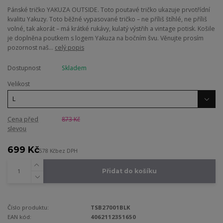
Pánské tričko YAKUZA OUTSIDE. Toto poutavé tričko ukazuje prvotřídní
kvalitu Yakuzy. Toto běžné vypasované tričko – ne příliš štíhlé, ne příliš
volné, tak akorát – má krátké rukávy, kulatý výstřih a vintage potisk. Košile
je doplněna poutkem s logem Yakuza na bočním švu. Věnujte prosím
pozornost naš...
celý popis
Dostupnost
Skladem
Velikost
Cena před
873 Kč
slevou
699 Kč
578 Kč
bez DPH
Přidat do košíku
Číslo produktu:
TSB27001BLK
EAN kód:
4062112351650