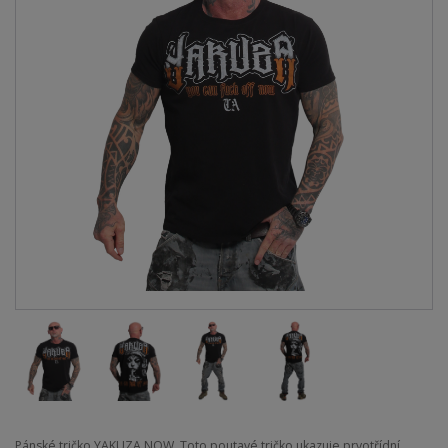
Pánské tričko YAKUZA NOW. Toto poutavé tričko ukazuje prvotřídní