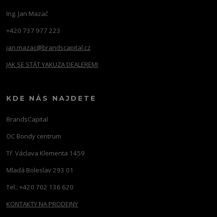
Ing. Jan Mazač
+420 737 977 223
jan.mazac@brandscapital.cz
JAK SE STÁT YAKUZA DEALEREM!
KDE NÁS NAJDETE
BrandsCapital
OC Bondy centrum
Tř. Václava Klementa 1459
Mladá Boleslav 293 01
Tel.: +420 702 136 620
KONTAKTY NA PRODEJNY