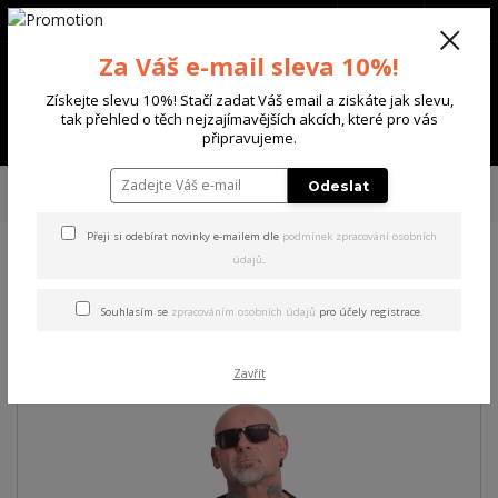
+420 702 136 620
(Po-Ne, 8-20 hod.)
CZK
0
Za Váš e-mail sleva 10%!
0 Kč
Získejte slevu 10%! Stačí zadat Váš email a ziskáte jak slevu,
tak přehled o těch nejzajímavějších akcích, které pro vás
Menu
připravujeme.
Úvod
PÁNSKÉ
TRIKA & TÍLKA
Yakuza pánské tričko Now Regular T-
Odeslat
Shirt black 6XL
Přeji si odebírat novinky e-mailem dle
podmínek zpracování osobních
údajů
.
Yakuza pánské tričko Now
Regular T-Shirt black 6XL
Souhlasím se
zpracováním osobních údajů
pro účely registrace.
Zavřít