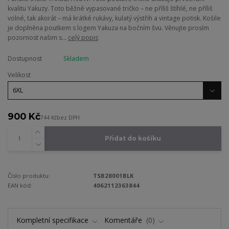
kvalitu Yakuzy. Toto běžné vypasované tričko – ne příliš štíhlé, ne příliš
volné, tak akorát – má krátké rukávy, kulatý výstřih a vintage potisk. Košile
je doplněna poutkem s logem Yakuza na bočním švu. Věnujte prosím
pozornost našim s...
celý popis
Dostupnost
Skladem
Velikost
900 Kč
744 Kč
bez DPH
Přidat do košíku
Číslo produktu:
TSB28001BLK
EAN kód:
4062112363844
Kompletní specifikace
Komentáře
0