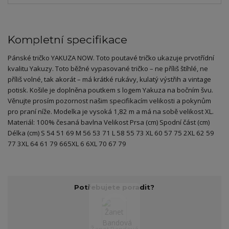
Kompletní specifikace
Pánské tričko YAKUZA NOW. Toto poutavé tričko ukazuje prvotřídní
kvalitu Yakuzy. Toto běžné vypasované tričko – ne příliš štíhlé, ne
příliš volné, tak akorát – má krátké rukávy, kulatý výstřih a vintage
potisk. Košile je doplněna poutkem s logem Yakuza na bočním švu.
Věnujte prosím pozornost našim specifikacím velikosti a pokynům
pro praní níže. Modelka je vysoká 1,82 m a má na sobě velikost XL.
Materiál: 100% česaná bavlna Velikost Prsa (cm) Spodní část (cm)
Délka (cm) S 54 51 69 M 56 53 71 L 58 55 73 XL 60 57 75 2XL 62 59
77 3XL 64 61 79 665XL 6 6XL 70 67 79
Potřebujete poradit?