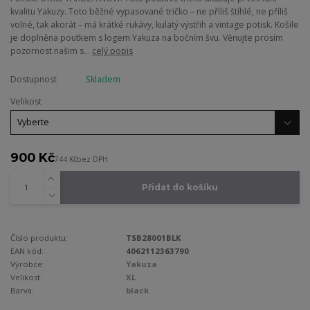
kvalitu Yakuzy. Toto běžné vypasované tričko – ne příliš štíhlé, ne příliš
volné, tak akorát – má krátké rukávy, kulatý výstřih a vintage potisk. Košile
je doplněna poutkem s logem Yakuza na bočním švu. Věnujte prosím
pozornost našim s...
celý popis
Dostupnost
Skladem
Velikost
900 Kč
744 Kč
bez DPH
Přidat do košíku
Číslo produktu:
TSB28001BLK
EAN kód:
4062112363790
Výrobce:
Yakuza
Velikost:
XL
Barva:
black