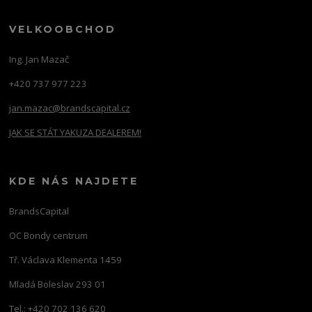
VELKOOBCHOD
Ing. Jan Mazač
+420 737 977 223
jan.mazac@brandscapital.cz
JAK SE STÁT YAKUZA DEALEREM!
KDE NÁS NAJDETE
BrandsCapital
OC Bondy centrum
Tř. Václava Klementa 1459
Mladá Boleslav 293 01
Tel.: +420 702 136 620