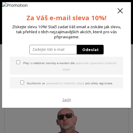
+420 702 136 620
(Po-Ne, 8-20 hod.)
CZK
0
Za Váš e-mail sleva 10%!
0 Kč
Získejte slevu 10%! Stačí zadat Váš email a ziskáte jak slevu,
tak přehled o těch nejzajímavějších akcích, které pro vás
Menu
připravujeme.
Úvod
PÁNSKÉ
TRIKA & TÍLKA
Yakuza pánské tričko Now Regular T-
Odeslat
Shirt
Přeji si odebírat novinky e-mailem dle
podmínek zpracování osobních
údajů
.
Yakuza pánské tričko Now
Regular T-Shirt
Souhlasím se
zpracováním osobních údajů
pro účely registrace.
Zavřít