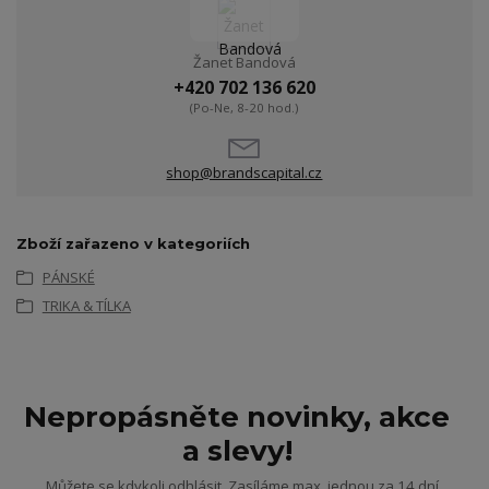
Žanet Bandová
+420 702 136 620
(Po-Ne, 8-20 hod.)
shop@brandscapital.cz
Zboží zařazeno v kategoriích
PÁNSKÉ
TRIKA & TÍLKA
Nepropásněte novinky, akce
a slevy!
Můžete se kdykoli odhlásit. Zasíláme max. jednou za 14 dní.