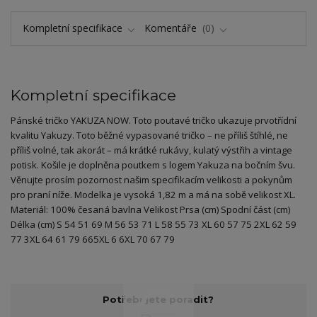
Kompletní specifikace
Komentáře
0
Kompletní specifikace
Pánské tričko YAKUZA NOW. Toto poutavé tričko ukazuje prvotřídní
kvalitu Yakuzy. Toto běžné vypasované tričko – ne příliš štíhlé, ne
příliš volné, tak akorát – má krátké rukávy, kulatý výstřih a vintage
potisk. Košile je doplněna poutkem s logem Yakuza na bočním švu.
Věnujte prosím pozornost našim specifikacím velikosti a pokynům
pro praní níže. Modelka je vysoká 1,82 m a má na sobě velikost XL.
Materiál: 100% česaná bavlna Velikost Prsa (cm) Spodní část (cm)
Délka (cm) S 54 51 69 M 56 53 71 L 58 55 73 XL 60 57 75 2XL 62 59
77 3XL 64 61 79 665XL 6 6XL 70 67 79
Potřebujete poradit?