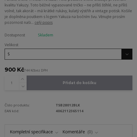
kvalitu Yakuzy. Toto běžné vypasované tričko – ne příliš štíhlé, ne příliš
volné, tak akorát – má krátké rukávy, kulatý výstřih a vintage potisk. Košile
je doplněna poutkem s logem Yakuza na bočním švu. Věnujte prosím
pozornost naši...
celý popis
Dostupnost
Skladem
Velikost
900 Kč
744 Kč
bez DPH
Přidat do košíku
Číslo produktu:
TSB28012BLK
EAN kód:
4062112365114
Kompletní specifikace
Komentáře
0