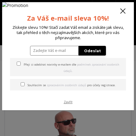
+420 702 136 620
(Po-Ne, 8-20 hod.)
CZK
0
Za Váš e-mail sleva 10%!
0 Kč
Získejte slevu 10%! Stačí zadat Váš email a ziskáte jak slevu,
tak přehled o těch nejzajímavějších akcích, které pro vás
Menu
připravujeme.
Úvod
PÁNSKÉ
TRIKA & TÍLKA
Yakuza pánské tričko Nailed Regular T-
Odeslat
Shirt black S
Přeji si odebírat novinky e-mailem dle
podmínek zpracování osobních
údajů
.
Yakuza pánské tričko Nailed
Regular T-Shirt black S
Souhlasím se
zpracováním osobních údajů
pro účely registrace.
Zavřít