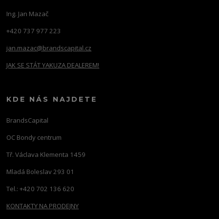
Ing. Jan Mazač
+420 737 977 223
jan.mazac@brandscapital.cz
JAK SE STÁT YAKUZA DEALEREM!
KDE NÁS NAJDETE
BrandsCapital
OC Bondy centrum
Tř. Václava Klementa 1459
Mladá Boleslav 293 01
Tel.: +420 702 136 620
KONTAKTY NA PRODEJNY