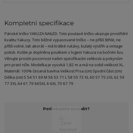
Kompletní specifikace
Pánské tričko YAKUZA NAILED. Toto poutavé tričko ukazuje prvotřídní
kvalitu Yakuzy. Toto běžné vypasované tričko – ne příliš štíhlé, ne
příliš volné, tak akorát – má krátké rukávy, kulatý výstřih a vintage
potisk. Košile je doplněna poutkem s logem Yakuza na bočním švu.
Věnujte prosím pozornost našim specifikacím velikosti a pokynům
pro praní níže. Modelka je vysoká 1,82 m a má na sobě velikost XL.
Materiál: 100% česaná bavlna Velikost Prsa (cm) Spodní část (cm)
Délka (cm) S 54 51 69 M 56 53 71 L 58 55 73 XL 60 57 75 2XL 62 59
77 3XL 64 61 79 665XL 6 6XL 70 67 79
Potřebujete poradit?