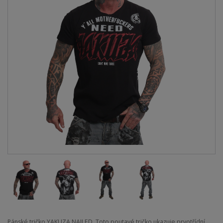
Pánské tričko YAKUZA NAILED. Toto poutavé tričko ukazuje prvotřídní