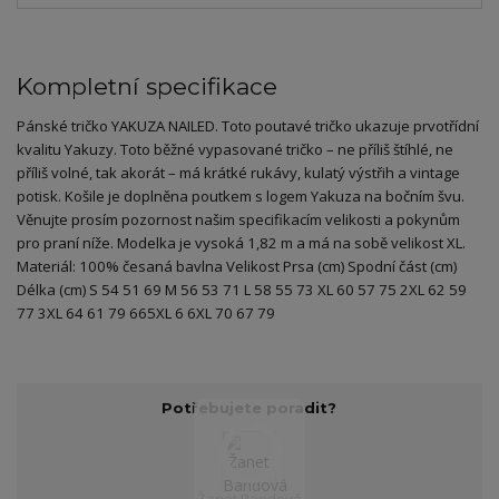
Kompletní specifikace
Pánské tričko YAKUZA NAILED. Toto poutavé tričko ukazuje prvotřídní
kvalitu Yakuzy. Toto běžné vypasované tričko – ne příliš štíhlé, ne
příliš volné, tak akorát – má krátké rukávy, kulatý výstřih a vintage
potisk. Košile je doplněna poutkem s logem Yakuza na bočním švu.
Věnujte prosím pozornost našim specifikacím velikosti a pokynům
pro praní níže. Modelka je vysoká 1,82 m a má na sobě velikost XL.
Materiál: 100% česaná bavlna Velikost Prsa (cm) Spodní část (cm)
Délka (cm) S 54 51 69 M 56 53 71 L 58 55 73 XL 60 57 75 2XL 62 59
77 3XL 64 61 79 665XL 6 6XL 70 67 79
Potřebujete poradit?