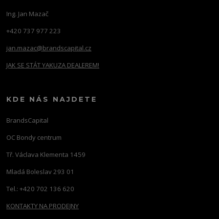
Ing. Jan Mazač
+420 737 977 223
jan.mazac@brandscapital.cz
JAK SE STÁT YAKUZA DEALEREM!
KDE NÁS NAJDETE
BrandsCapital
OC Bondy centrum
Tř. Václava Klementa 1459
Mladá Boleslav 293 01
Tel.: +420 702 136 620
KONTAKTY NA PRODEJNY