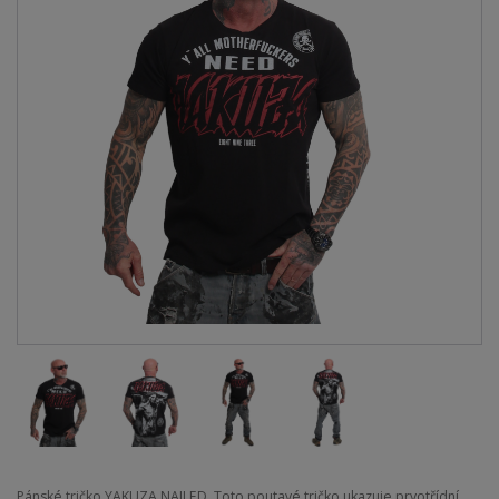
Pánské tričko YAKUZA NAILED. Toto poutavé tričko ukazuje prvotřídní