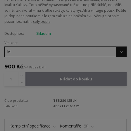
kvalitu Yakuzy. Toto běžné vypasované tričko – ne příliš štíhlé, ne příliš
volné, tak akorát – má krátké rukávy, kulatý výstřih a vintage potisk. Košile
je doplněna poutkem s logem Yakuza na bočním švu. Věnujte prosím
pozornost naši...
celý popis
Dostupnost
Skladem
Velikost
900 Kč
744 Kč
bez DPH
Přidat do košíku
Číslo produktu:
TSB28012BLK
EAN kód:
4062112365121
Kompletní specifikace
Komentáře
0