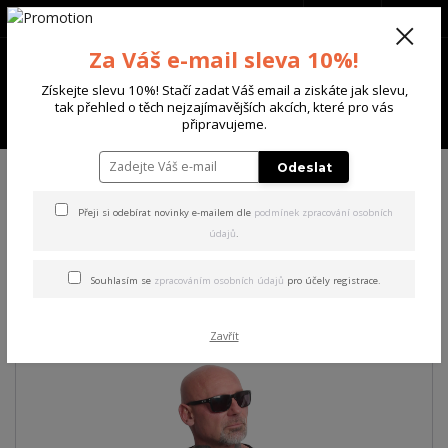
+420 702 136 620
(Po-Ne, 8-20 hod.)
CZK
0
Za Váš e-mail sleva 10%!
0 Kč
Získejte slevu 10%! Stačí zadat Váš email a ziskáte jak slevu,
tak přehled o těch nejzajímavějších akcích, které pro vás
Menu
připravujeme.
Úvod
PÁNSKÉ
TRIKA & TÍLKA
Yakuza pánské tričko Nailed Regular T-
Odeslat
Shirt black M
Přeji si odebírat novinky e-mailem dle
podmínek zpracování osobních
údajů
.
Yakuza pánské tričko Nailed
Regular T-Shirt black M
Souhlasím se
zpracováním osobních údajů
pro účely registrace.
Zavřít