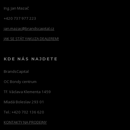
Ing. Jan Mazač
+420 737 977 223
jan.mazac@brandscapital.cz
JAK SE STÁT YAKUZA DEALEREM!
KDE NÁS NAJDETE
BrandsCapital
OC Bondy centrum
Tř. Václava Klementa 1459
Mladá Boleslav 293 01
Tel.: +420 702 136 620
KONTAKTY NA PRODEJNY