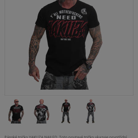
Pánské tričko YAKUZA NAILED. Toto poutavé tričko ukazuje prvotřídní