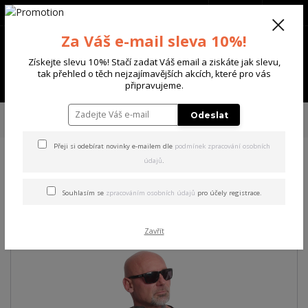
+420 702 136 620
(Po-Ne, 8-20 hod.)
CZK
0
Za Váš e-mail sleva 10%!
0 Kč
Získejte slevu 10%! Stačí zadat Váš email a ziskáte jak slevu,
tak přehled o těch nejzajímavějších akcích, které pro vás
Menu
připravujeme.
Úvod
PÁNSKÉ
TRIKA & TÍLKA
Yakuza pánské tričko Nailed Regular T-
Odeslat
Shirt black 3XL
Přeji si odebírat novinky e-mailem dle
podmínek zpracování osobních
údajů
.
Yakuza pánské tričko Nailed
Regular T-Shirt black 3XL
Souhlasím se
zpracováním osobních údajů
pro účely registrace.
Zavřít