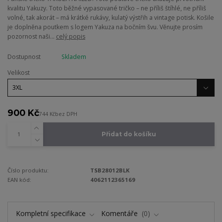
kvalitu Yakuzy. Toto běžné vypasované tričko – ne příliš štíhlé, ne příliš
volné, tak akorát – má krátké rukávy, kulatý výstřih a vintage potisk. Košile
je doplněna poutkem s logem Yakuza na bočním švu. Věnujte prosím
pozornost naši...
celý popis
Dostupnost
Skladem
Velikost
900 Kč
744 Kč
bez DPH
Přidat do košíku
Číslo produktu:
TSB28012BLK
EAN kód:
4062112365169
Kompletní specifikace
Komentáře
0