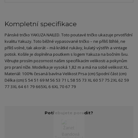
Kompletní specifikace
Pánské tričko YAKUZA NAILED. Toto poutavé tričko ukazuje prvotřídní
kvalitu Yakuzy. Toto běžné vypasované tričko – ne příliš štíhlé, ne
příliš volné, tak akorát – má krátké rukávy, kulatý výstřih a vintage
potisk. Košile je doplněna poutkem s logem Yakuza na bočním švu.
Věnujte prosím pozornost našim specifikacím velikosti a pokynům
pro praní níže. Modelka je vysoká 1,82 m a má na sobě velikost XL.
Materiál: 100% česaná bavlna Velikost Prsa (cm) Spodní část (cm)
Délka (cm) S 54 51 69 M 56 53 71 L 58 55 73 XL 60 57 75 2XL 62 59
77 3XL 64 61 79 665XL 6 6XL 70 67 79
Potřebujete poradit?